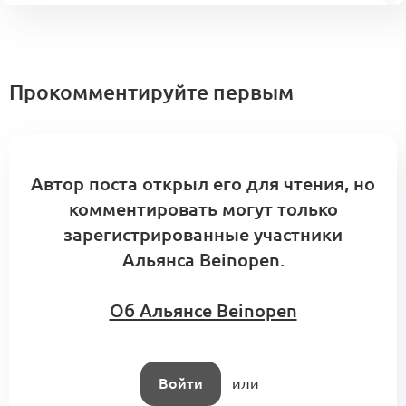
Панель управления бизнесом марки —
стандартизация документов Якутской
0
новой волны и Управления модой
5 комментариев
Меморандум о кооперации
Прокомментируйте первым
Индивидуальное сопровождение.
Автор поста открыл его для чтения, но
Клиентский сервис Альянса
0
комментировать могут только
0 комментариев
зарегистрированные участники
Альянса Beinopen.
Об Альянсе Beinopen
Войти
или