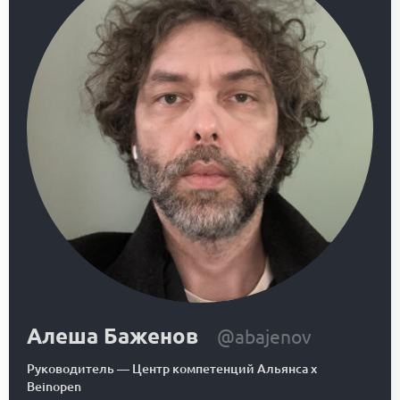
Алеша Баженов
@abajenov
Руководитель
—
Центр компетенций Альянса x
Beinopen