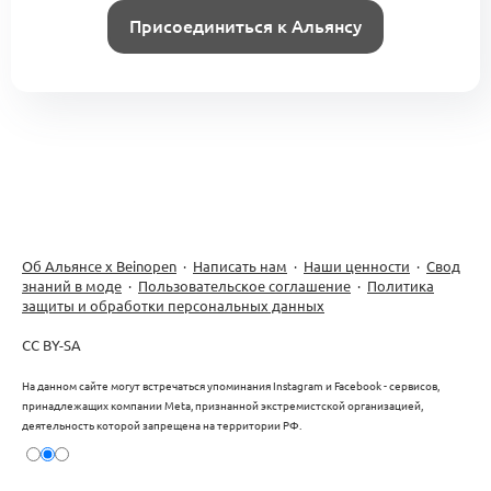
Присоединиться к Альянсу
Об Альянсе х Beinopen
·
Написать нам
·
Наши ценности
·
Свод
знаний в моде
·
Пользовательское соглашение
·
Политика
защиты и обработки персональных данных
CC BY-SA
На данном сайте могут встречаться упоминания Instagram и Facebook - сервисов,
принадлежащих компании Meta, признанной экстремистской организацией,
деятельность которой запрещена на территории РФ.