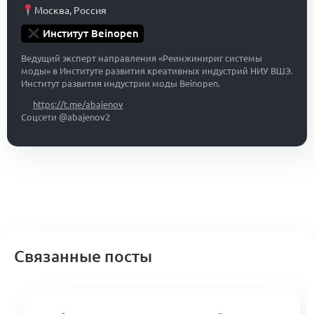
Москва
,
Россия
Институт Beinopen
Ведущий эксперт направления «Реинжинириг системы
моды» в Институте развития креативных индустрий НИУ ВШЭ.
Институт развития индустрии моды Beinopen.
https://t.me/abajenov
Соцсети @abajenov2
Связанные посты