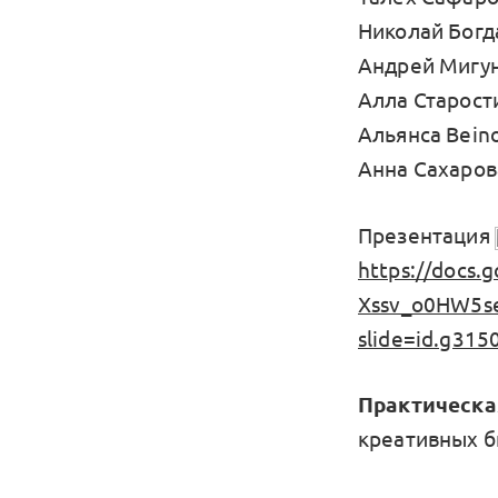
Николай Богд
Андрей Мигун
Алла Старост
Альянса Bei
Анна Сахаро
Презентация
https://docs
Xssv_o0HW5se
slide=id.g31
Практическа
креативных б