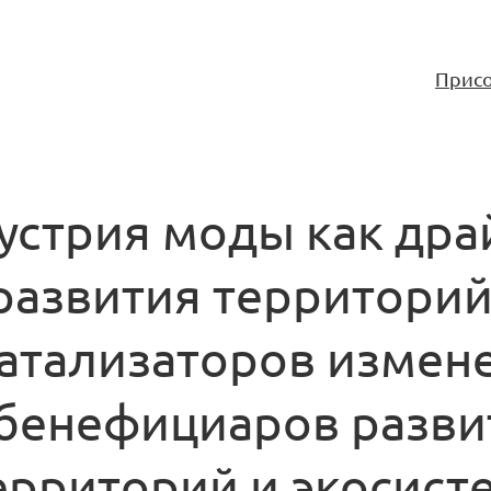
Присо
устрия моды как дра
развития территорий
катализаторов измен
 бенефициаров разви
ерриторий и экосист