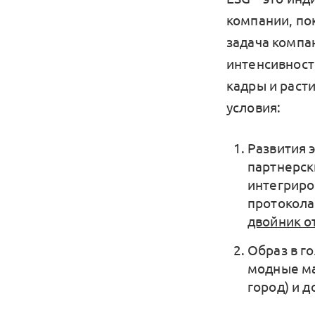
компании, по
задача компа
интенсивност
кадры и раст
условия:
Развития 
партнерск
интегриро
протокола
двойник о
Образ в г
модные ма
город) и 