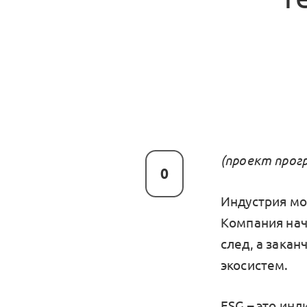
(проект прогр
0
Индустрия мо
Компания нач
след, а зака
экосистем.
ESG – это ин