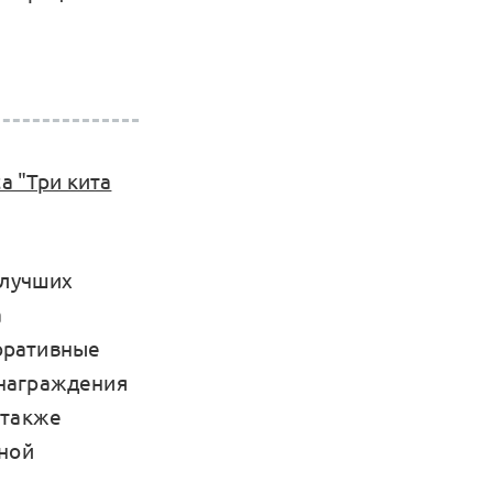
а "Три кита
 лучших
а
оративные
 награждения
 также
ьной