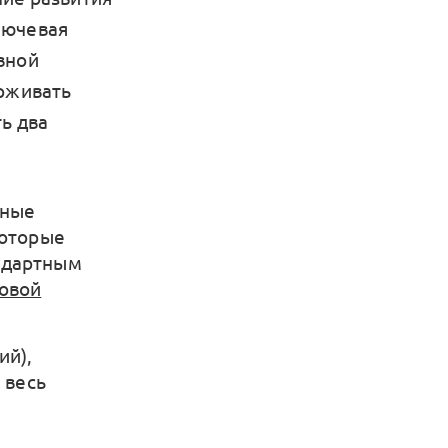
лючевая
вной
ерживать
ь два
дные
которые
ндартным
ровой
ий),
 весь