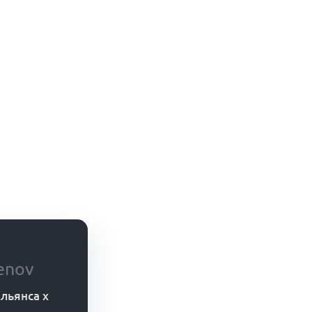
enov
льянса x