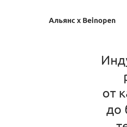
Альянс x Beinopen
Инд
от 
до
т