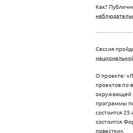
Как? Публичн
наблюдательн
Сессия пройд
национальной
О проекте: «
проектов по 
окружающей с
программы по
состоится 25
состоится Фо
повестки».