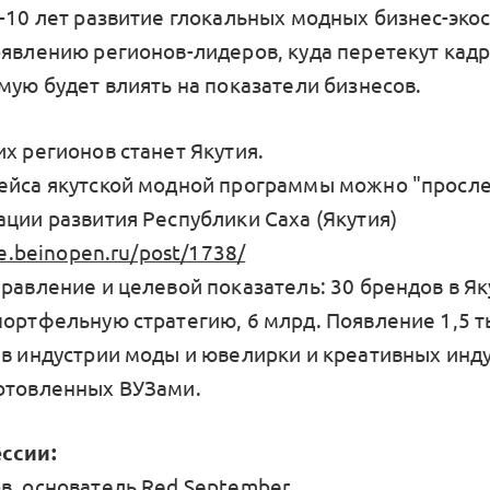
5-10 лет развитие глокальных модных бизнес-эко
оявлению регионов-лидеров, куда перетекут кадр
мую будет влиять на показатели бизнесов.
х регионов станет Якутия.
ейса якутской модной программы можно "просле
ации развития Республики Саха (Якутия)
ce.beinopen.ru/post/1738/
равление и целевой показатель: 30 брендов в Як
портфельную стратегию, 6 млрд. Появление 1,5 
 в индустрии моды и ювелирки и креативных инду
отовленных ВУЗами.
ссии:
в, основатель Red September