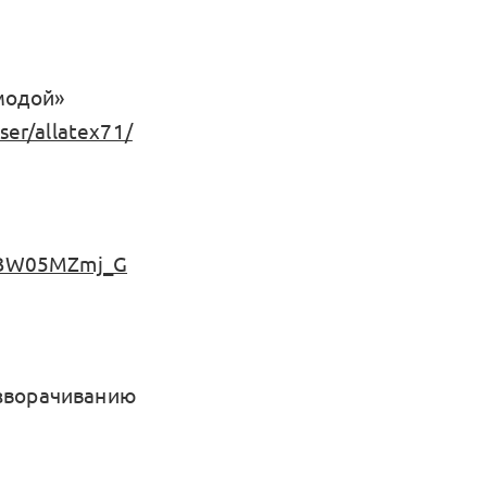
модой»
ser/allatex71/
jwBW05MZmj_G
азворачиванию