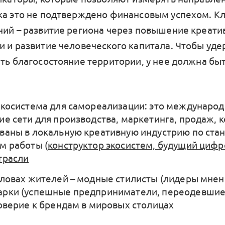
ка это не подтверждено финансовым успехом. К
ний – развитие региона через повышение креати
и и развитие человеческого капитала. Чтобы уд
ить благосостояние территории, у нее должна быт
экосистема для самореализации: это междунаро
ие сети для производства, маркетинга, продаж, 
ваны в локальную креативную индустрию по ста
м работы (
конструктор экосистем, будущий циф
трасли
оловах жителей – модные стилисты (лидеры мнен
рки (успешные предприниматели, переодевшие
доверие к брендам в мировых столицах