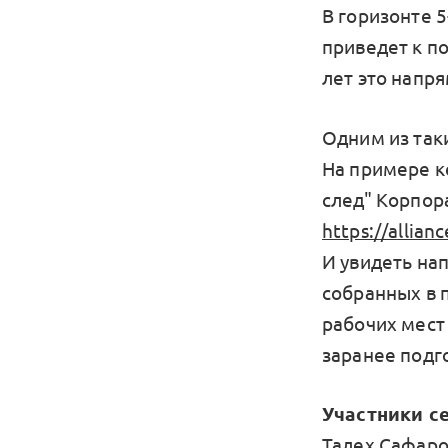
В горизонте 
приведет к п
лет это напря
Одним из таки
На примере к
след" Корпор
https://allian
И увидеть нап
собранных в 
рабочих мест
заранее подг
Участники се
Талех Сафаро