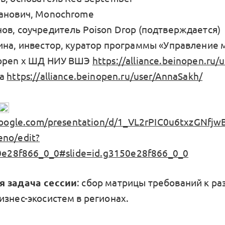
анович, Monochrome
ов, соучредитель Poison Drop (подтверждается)
ина, инвестор, куратор программы «Управление 
nopen х ШД НИУ ВШЭ
https://alliance.beinopen.ru/u
ва
https://alliance.beinopen.ru/user/AnnaSakh/
.google.com/presentation/d/1_VL2rPIC0u6txzGNf
no/edit?
50e28f866_0_0#slide=id.g3150e28f866_0_0
я задача сессии
: сбор матрицы требований к р
изнес-экосистем в регионах.