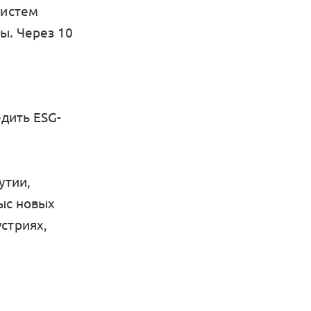
систем
ы. Через 10
дить ESG-
утии,
тыс новых
стриях,