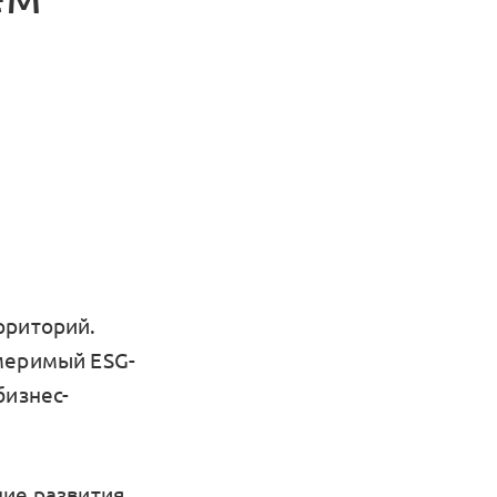
рриторий.
змеримый ESG-
бизнес-
ние развития