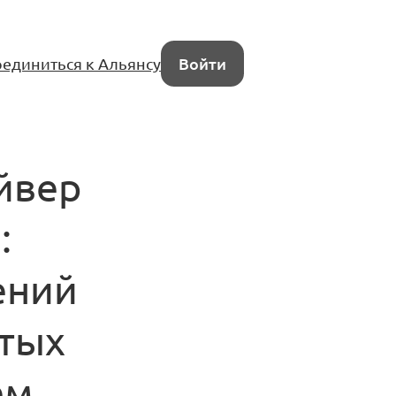
единиться к Альянсу
Войти
йвер
:
ений
тых
ем