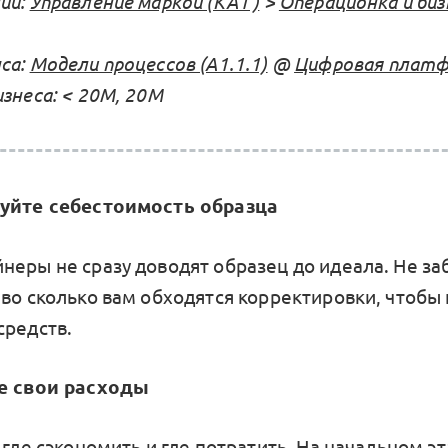
ий:
Управление маркой (KA1 )
>
Операционка и биз
са:
Модели процессов (А1.1.1)
@
Цифровая платфо
знеса: < 20М, 20М
руйте себестоимость образца
неры не сразу доводят образец до идеала. Не з
 во сколько вам обходятся корректировки, чтобы
средств.
те свои расходы
 где сэкономить и где потратить. На начальном э