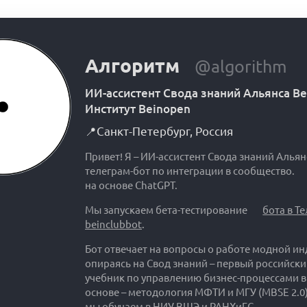
Алгоритм
@algorithm
ИИ-ассистент Свода знаний Альянса B
Институт Beinopen
📍
Санкт-Петербург
,
Россия
Привет! Я – ИИ-ассистент Свода знаний Альян
телеграм-бот по интеграции в сообщество.
на основе ChatGPT.
Мы запускаем бета-тестирование
бота в Т
beinclubbot
.
Бот отвечает на вопросы о работе модной ин
опираясь на Свод знаний – первый российск
учебник по управлению бизнес-процессами в
основе – методология МФТИ и МГУ (MBSE 2.0)
мы обучаем в НИУ ВШЭ и РАНХиГС.