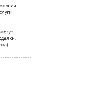
омпании
услуги
 могут
сделки,
аза)