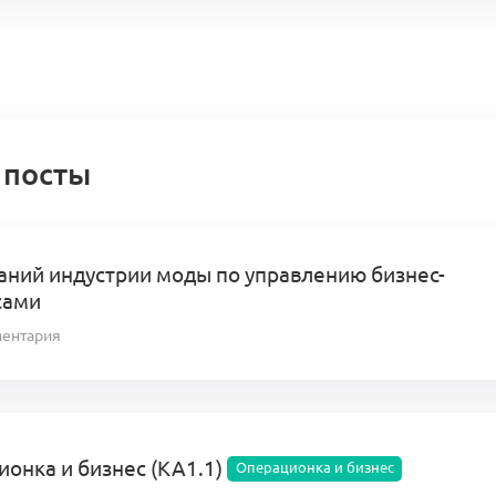
 посты
аний индустрии моды по управлению бизнес-
сами
ментария
онка и бизнес (КА1.1)
Операционка и бизнес