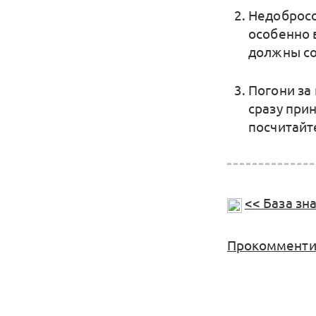
Недобросо
особенно в
должны со
Погони за
сразу при
посчитайт
<< База зн
Прокомментир