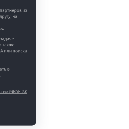
 партнеров из
ругу, на
ь.
 задаче
а также
A или поиска
ать в
.
тем MBSE 2.0