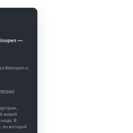
einopen
—
са Beinopen и
елеграм
дустрии,
ий живой
 моде. В
, по которой