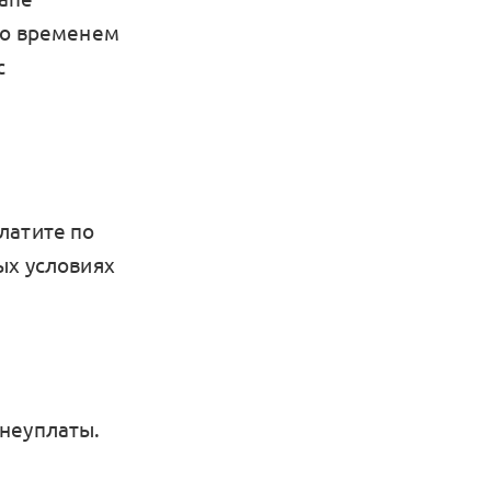
Со временем
с
латите по
ых условиях
 неуплаты.