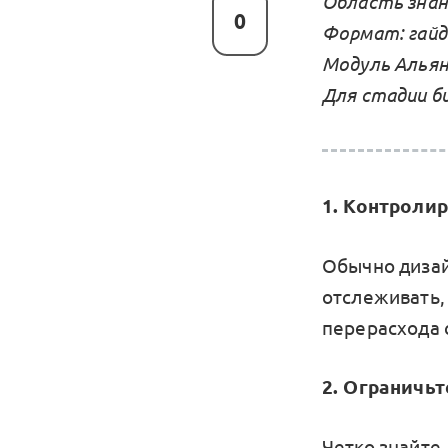
Область знан
0
Формат: гайд
Модуль Альян
Для стадии би
1. Контроли
Обычно дизай
отслеживать,
перерасхода 
2. Ограничь
Четко знайте,