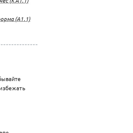
нес (КА1.1)
рма (А1.1)
абывайте
 избежать
тапе