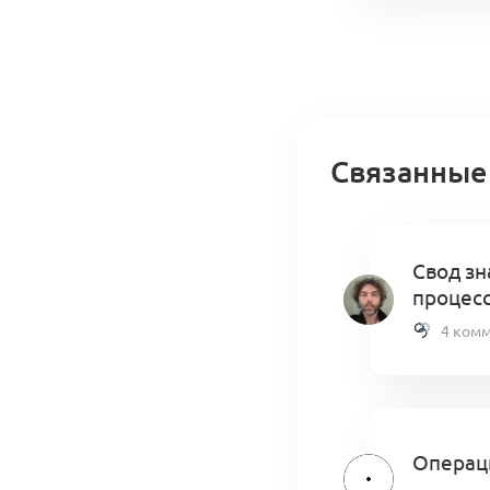
Связанные
Свод зн
процес
4 ком
Операци