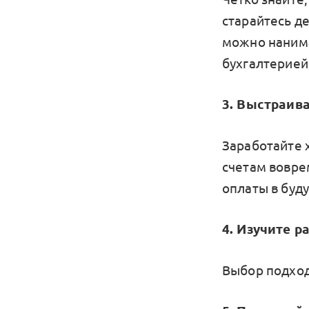
старайтесь д
можно нанима
бухгалтерией
3. Выстраив
Заработайте 
счетам вовре
оплаты в буд
4. Изучите 
Выбор подход