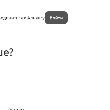
единиться к Альянсу
Войти
ше?