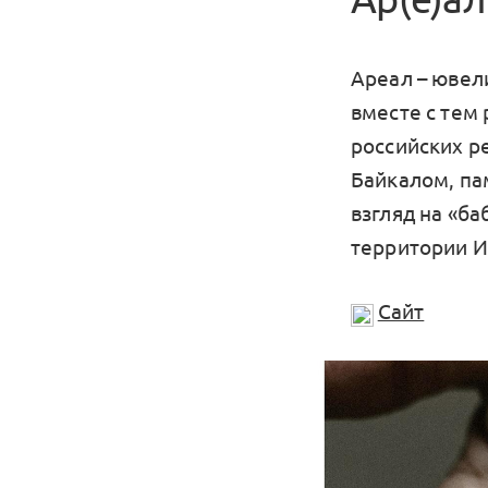
Ареал – ювел
вместе с тем
российских р
Байкалом, па
взгляд на «б
территории И
Сайт