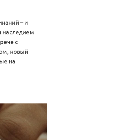
наний – и
м наследием
рече с
лом, новый
тые на