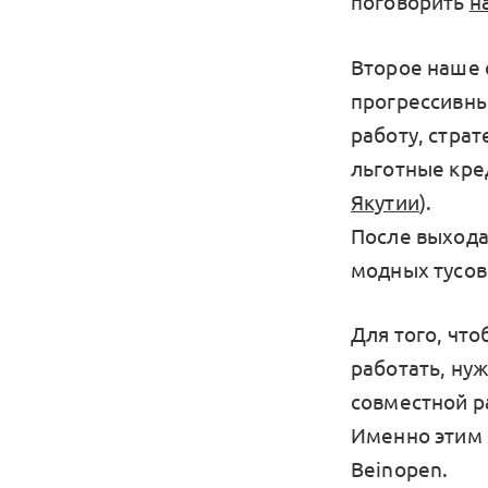
поговорить
н
Второе наше 
прогрессивны
работу, страт
льготные кред
Якутии
).
После выхода 
модных тусов
Для того, чт
работать, нуж
совместной р
Именно этим 
Beinopen.