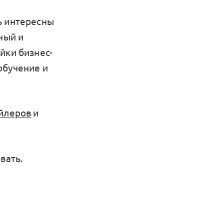
ь интересны
ный и
йки бизнес-
обучение и
ейлеров
и
вать.