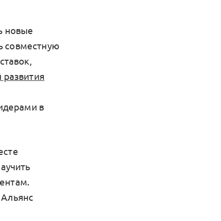
ь новые
ь совместную
ставок,
 развития
лидерами в
есте
научить
ентам.
 Альянс