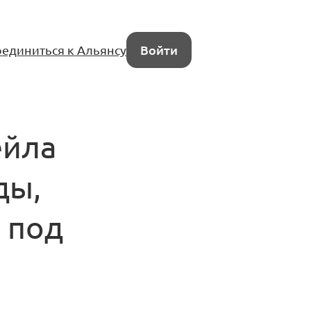
единиться к Альянсу
Войти
ейла
ды,
 под