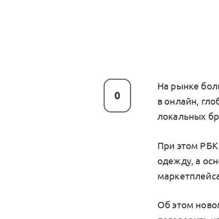
На рынке бол
0
в онлайн, гло
локальных бр
При этом РБК
одежду, а ос
маркетплейса
Об этом ново