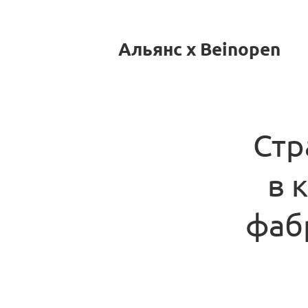
Альянс x Beinopen
Стр
в 
фаб