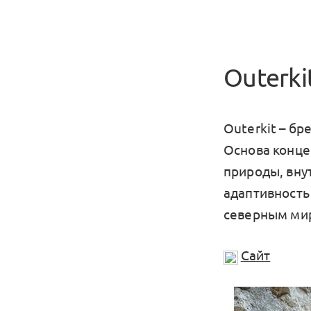
Outerki
Outerkit – б
Основа конце
природы, вну
адаптивность
северным мир
Сайт