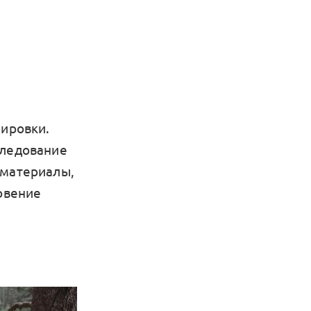
пировки.
следование
 материалы,
новение