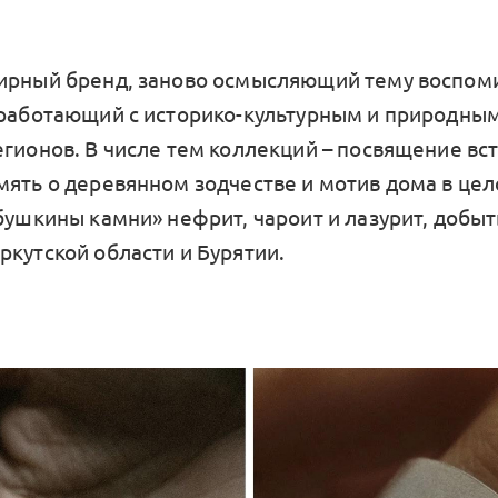
ирный бренд, заново осмысляющий тему воспоми
 работающий с историко-культурным и природны
егионов. В числе тем коллекций – посвящение вст
мять о деревянном зодчестве и мотив дома в це
абушкины камни» нефрит, чароит и лазурит, добы
ркутской области и Бурятии.