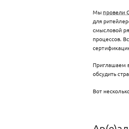
Мы
провели О
для ритейлер
смысловой ря
процессов. В
сертификацию
Приглашаем в
обсудить стра
Вот несколько
Ар(е)ал