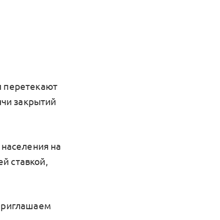
и перетекают
ячи закрытий
 населения на
й ставкой,
 приглашаем