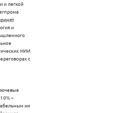
и и легкой
легпрома
принят
огия и
мышленного
льное
итических НИИ
переговорах с
ключевые
 10% –
нтабельным ни