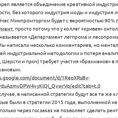
open является объединение креативной индустри
ти, без которого индустрия моды и индустрия 
йчас Минпромторгом будет с вероятностью 90%
умент
, просто потому что у коллег «кривая» онтол
 называется «Департамент легпрома и лесопро
Мы написали несколько комментариев, но мента
сей индустриальной методологии и потеря анал
 Шерсти и проч) требует участия «брахманов» в 
хановым.
cs.google.com/document/d/1ReoXRsBv-
duAzmvDPW4vyKlQl_QvwrVo/edit?tab=t.0
лучае, в написанной стратегии будут все те же 
рые были в стратегии 2015 года, выполненной на
только через госзаказ не позволяет сделать ре