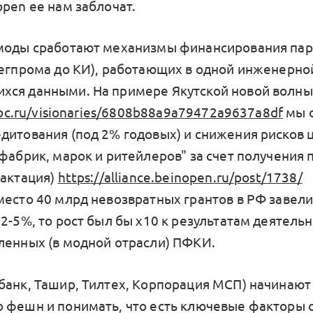
open ее нам заблочат.
моды сработают механизмы финансирования пар
легпрома до КИ), работающих в одной инженерно
хся данными. На примере Якутской новой волн
.rbc.ru/visionaries/6808b88a9a79472a9637a8df
мы 
дитования (под 2% годовых) и снижения рисков 
 фабрик, марок и ритейлеров" за счет получения 
рактация)
https://alliance.beinopen.ru/post/1738/
место 40 млрд невозвратных грантов в РФ завели
2-5%, то рост был бы х10 к результатам деятельн
ленных (в модной отрасли) ПФКИ.
банк, Ташир, Тилтех, Корпорация МСП) начинаю
 фешн и понимать, что есть ключевые факторы