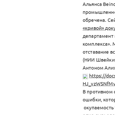
Альянса Bein
промышленнос
обречена. Се
«кривой» док
департамент
комплекса». 
отставание в
(НИИ Швейки,
Антоном Али
https://do
HJ_vzWSNfMv
В противном с
ошибки, кото
окупаемость 