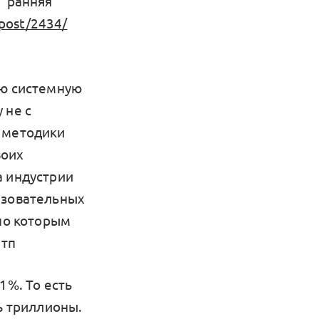
 "ранняя
/post/2434/
ую системную
 не с
е методики
воих
а индустрии
азовательных
 по которым
 тп
1%. То есть
ь триллионы.