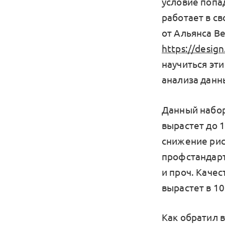
условие попа
работает в с
от Альянса B
https://desig
научиться эт
анализа данн
Данный набор
вырастет до 1
снижение рис
профстандар
и проч. Качес
вырастет в 10
Как обратил 