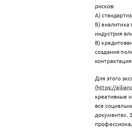
рисков:
А) стандарти
Б) аналитика
индустрия вли
В) кредитова
создания пол
контрактация
Для этого эк
(
https://allia
креативные н
все социальн
документах. 
профессионал