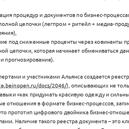
зация процедур и документов по бизнес-процесса
 полной цепочки (легпром + ритейл + медиа-прод
яния),
ние под сниженные проценты через ковинанты п
ной цепочки, которая начинает обмениваться да
 и прогнозирование).
спертами и участниками Альянса создается реест
nce.beinopen.ru/docs/2046/
), описывающих не тол
авыки «как придумать красивую одежду и сильны
ые отношения в формате бизнес-процессов, запи
Это прототип цифрового двойника бизнес-отнош
ами. Наличие такого реестра документа – это к