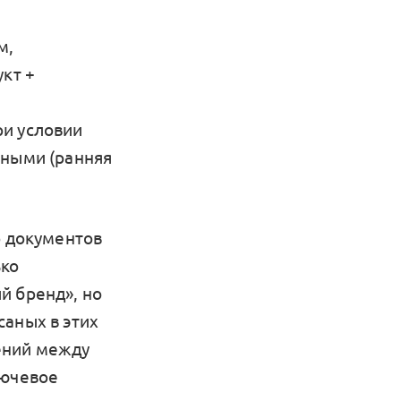
м,
укт +
ри условии
нными (ранняя
р документов
ько
й бренд», но
саных в этих
ений между
лючевое