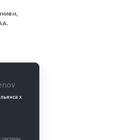
ением,
АА.
enov
льянса x
г системы