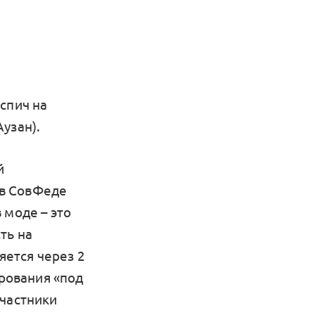
спич на
узан).
й
 в СовФеде
 моде – это
сть на
яется через 2
ирования «под
участники