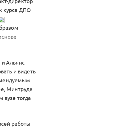
акт-директор
ик курса ДПО
бразом
основе
 и Альянс
овать и видеть
комендуемым
е, Минтруде
м вузе тогда
всей работы