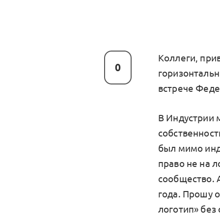
Коллеги, прив
0
горизонтальн
встрече Феде
В Индустрии 
собственности
был мимо инд
право не на л
сообщество. А
года. Прошу о
логотип» без