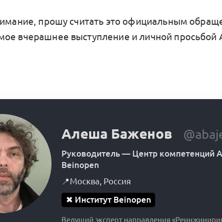
нимание, прошу считать это официальным обращ
ое вчерашнее выступление и личной просьбой 
Алеша Баженов
@abaj
Руководитель
—
Центр компетенций А
Beinopen
📍
Москва
,
Россия
✖
Институт Beinopen
Ведущий эксперт направления «Реинжинири