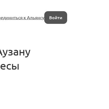
единиться к Альянсу
Войти
Аузану
ресы