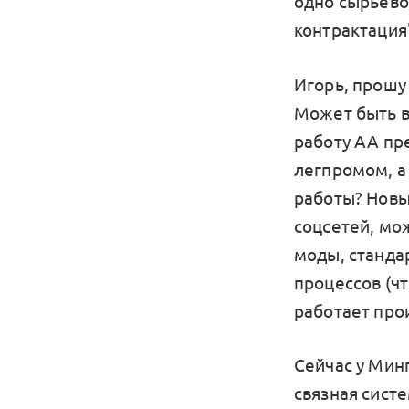
одно сырьево
контрактация
Игорь, прошу
Может быть в
работу АА пр
легпромом, а
работы? Новы
соцсетей, мо
моды, станда
процессов (ч
работает прои
Сейчас у Минп
связная сист