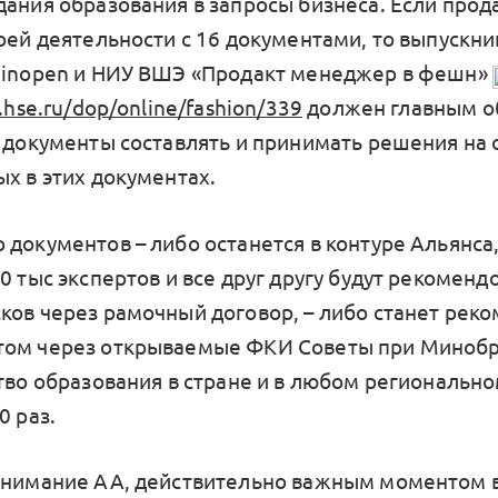
дания образования в запросы бизнеса. Если прод
воей деятельности с 16 документами, то выпускн
einopen и НИУ ВШЭ «Продакт менеджер в фешн»
n.hse.ru/dop/online/fashion/339
должен главным о
и документы составлять и принимать решения на 
ых в этих документах.
 документов – либо останется в контуре Альянса,
0 тыс экспертов и все друг другу будут рекоменд
ков через рамочный договор, – либо станет ре
том через открываемые ФКИ Советы при Минобр
тво образования в стране и в любом регионально
0 раз.
внимание АА, действительно важным моментом 