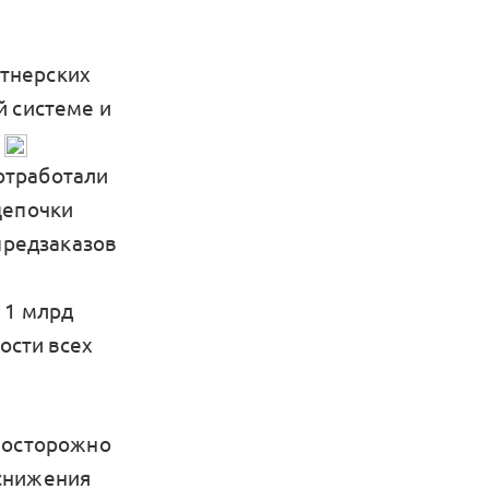
тнерских
й системе и
ы
отработали
цепочки
предзаказов
 1 млрд
ости всех
т осторожно
 снижения