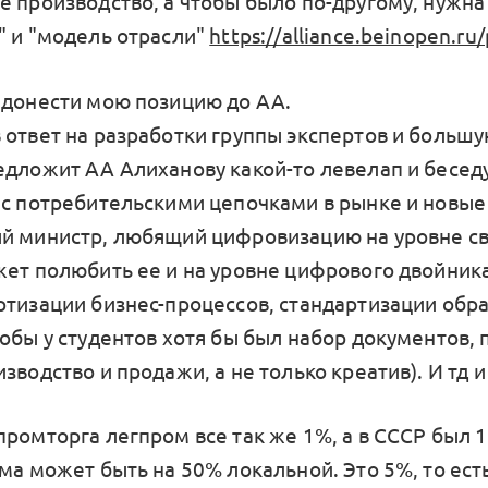
е производство, а чтобы было по-другому, нужна
" и "модель отрасли"
https://alliance.beinopen.ru
 донести мою позицию до АА.
 ответ на разработки группы экспертов и больш
едложит АА Алиханову какой-то левелап и беседу
 с потребительскими цепочками в рынке и новы
й министр, любящий цифровизацию на уровне с
жет полюбить ее и на уровне цифрового двойник
ртизации бизнес-процессов, стандартизации обр
тобы у студентов хотя бы был набор документов,
зводство и продажи, а не только креатив). И тд и
ромторга легпром все так же 1%, а в СССР был 1
ема может быть на 50% локальной. Это 5%, то ест