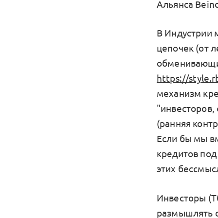
Альянса Bein
В Индустрии 
цепочек (от 
обменивающи
https://style
механизм кре
"инвесторов,
(ранняя конт
Если бы мы в
кредитов под 
этих бессмыс
Инвесторы (Т
размышлять о