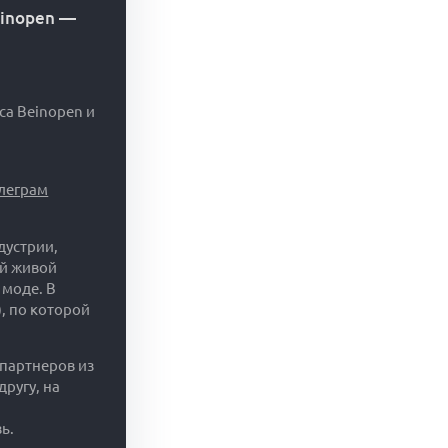
einopen
—
са Beinopen и
елеграм
дустрии,
ий живой
 моде. В
, по которой
 партнеров из
ругу, на
ь.