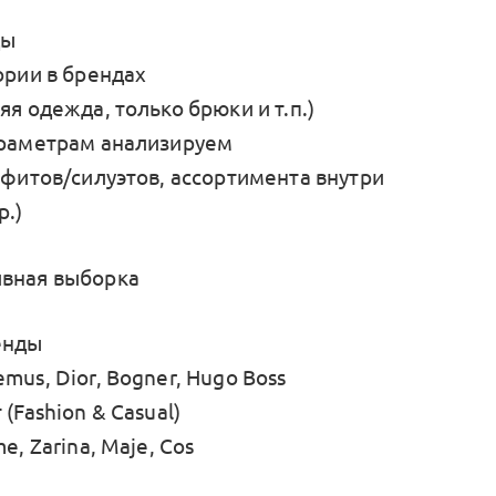
ды
ории в брендах
яя одежда, только брюки и т.п.)
араметрам анализируем
 фитов/силуэтов, ассортимента внутри
р.)
вная выборка
енды
mus, Dior, Bogner, Hugo Boss
 (Fashion & Casual)
e, Zarina, Maje, Cos