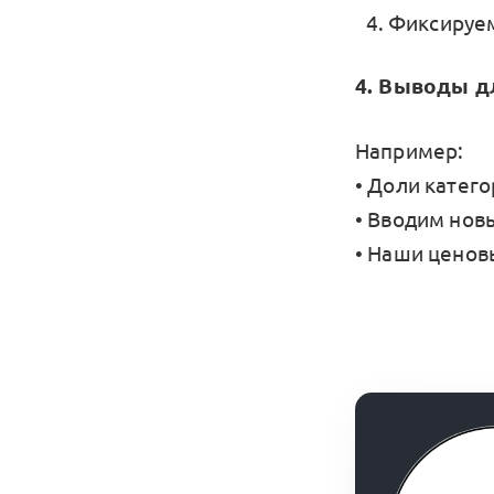
Фиксируем 
4. Выводы д
Например:
• Доли катег
• Вводим нов
• Наши ценов