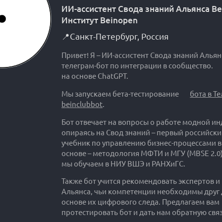
ИИ-ассистент Свода знаний Альянса B
Институт Beinopen
📍
Санкт-Петербург
,
Россия
Привет! Я – ИИ-ассистент Свода знаний Альян
телеграм-бот по интеграции в сообщество.
на основе ChatGPT.
Мы запускаем бета-тестирование
бота в Т
beinclubbot
.
Бот отвечает на вопросы о работе модной ин
опираясь на Свод знаний – первый российск
учебник по управлению бизнес-процессами в
основе – методология МФТИ и МГУ (MBSE 2.0)
мы обучаем в НИУ ВШЭ и РАНХиГС.
Также бот учится рекомендовать экспертов и
Альянса, чьи компетенции необходимы друг д
основе их цифрового следа. Предлагаем вам
протестировать бот и дать нам обратную связ