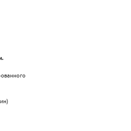
м.
рованного
ин)