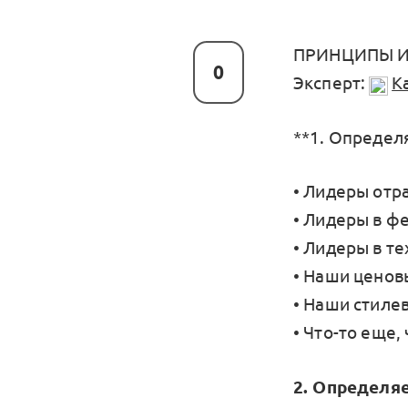
ПРИНЦИПЫ И
0
Эксперт:
К
**1. Определя
• Лидеры отр
• Лидеры в ф
• Лидеры в те
• Наши ценов
• Наши стиле
• Что-то еще,
2. Определя