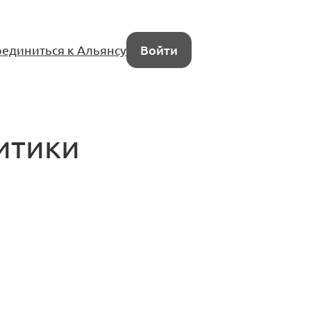
единиться к Альянсу
Войти
итики