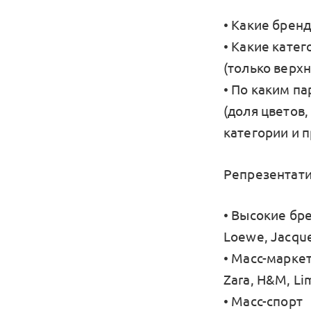
• Какие брен
• Какие катег
(только верхн
• По каким п
(доля цветов,
категории и п
Репрезентати
• Высокие бр
Loewe, Jacque
• Масс-маркет
Zara, H&M, Lim
• Масс-спорт