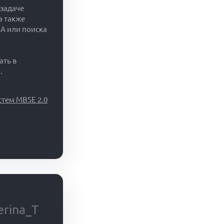
 задаче
а также
A или поиска
ать в
.
тем MBSE 2.0
rina_T