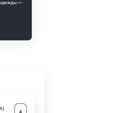
 одежды
—
A)
4