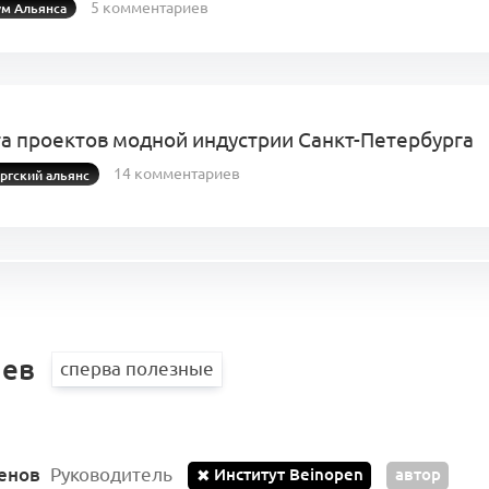
5 комментариев
м Альянса
а проектов модной индустрии Санкт-Петербурга
14 комментариев
ргский альянс
атор. Шаг I: Правила
0 комментариев
льянса
иев
енов
Руководитель
Институт Beinopen
автор
✖
истемный сбор отзывов и ОС резидентов