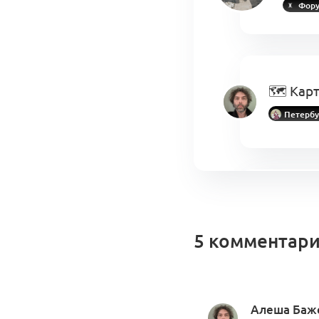
Фору
🗺 Карт
Петербу
Акселер
Форум А
5 комментар
Алеша Баж
Тред: С