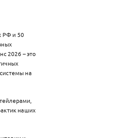
х РФ и 50
вных
нс 2026 – это
гичных
 системы на
итейлерами,
рактик наших