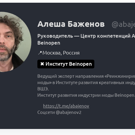
Алеша Баженов
@abaj
Руководитель
—
Центр компетенций А
Beinopen
📍
Москва
,
Россия
✖
Институт Beinopen
Ведущий эксперт направления «Реинжинири
моды» в Институте развития креативных инд
ВШЭ.
Институт развития индустрии моды Beinopen
https://t.me/abajenov
Соцсети @abajenov2