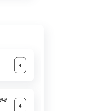
4
уцу
4