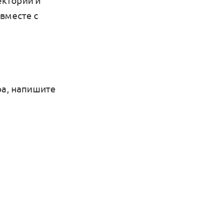
ектории и
вместе с
ра, напишите