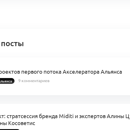
 посты
роектов первого потока Акселератора Альянса
9 комментариев
льянса
кт:
стратсессия бренда Miditi и экспертов Алины Ц
ны Косоветис