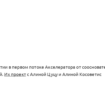
тии в первом потоке Акселератора от соосновате
й.
Их проект
с Алиной Цуцу и Алиной Косоветис