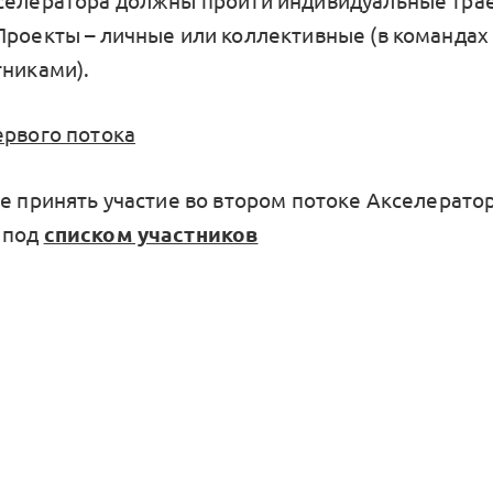
селератора должны пройти индивидуальные тра
Проекты – личные или коллективные (в командах 
тниками).
ервого потока
те принять участие во втором потоке Акселерато
 под
списком участников