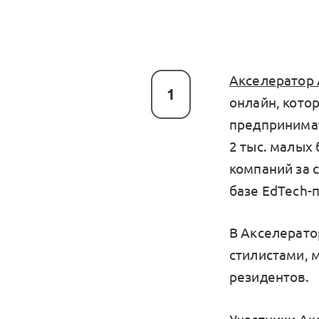
Акселератор 
1
онлайн, кото
предпринимате
2 тыс. малых
компаний за 
базе EdTech-
В Акселерато
стилистами, 
резидентов.