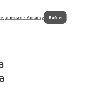
единиться к Альянсу
Войти
а
а