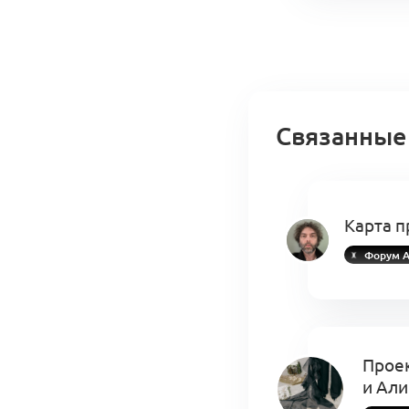
Связанные
Карта п
Форум А
Прое
и Али