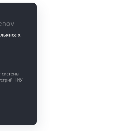
enov
льянса x
г системы
устрий НИУ
.