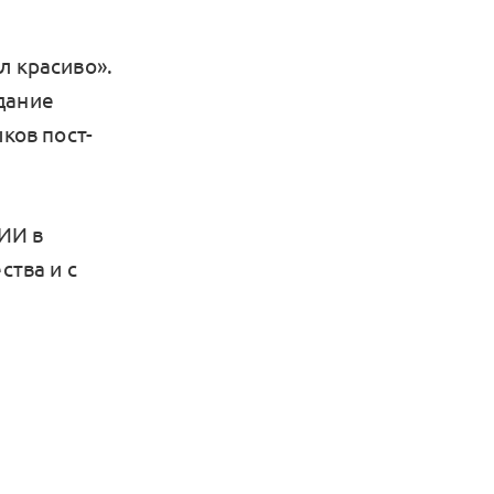
л красиво».
дание
ков пост-
ИИ в
ства и с