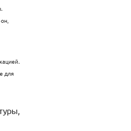
.
он,
кацией.
е для
туры,