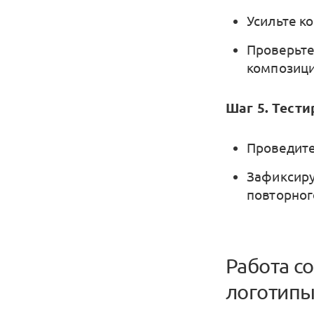
Усильте к
Проверьте
композици
Шаг 5. Тест
Проведите
Зафиксиру
повторног
Работа с
логотип