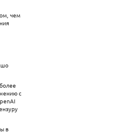
ом, чем
ния
.
ошо
 более
нению с
penAI
ензуру
ы в