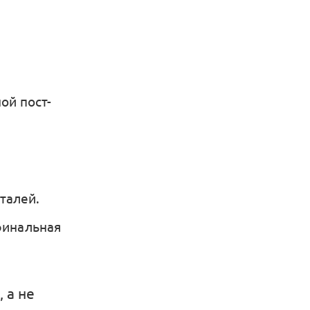
ой пост-
талей.
финальная
 а не