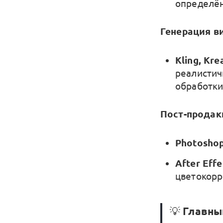
определён
Генерация в
Kling, Kre
реалистич
обработки
Пост-продак
Photosho
After Effe
цветокорр
💡
Главны