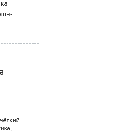
ека
эшн-
а
 чёткий
тика,