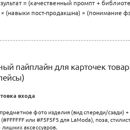
езультат = (качественный промпт + библиот
) × (навыки пост-продакшна) × (понимание ф
ный пайплайн для карточек товар
лейсы)
отовка входа
 предметное фото изделия (вид спереди/сзади) +
(#FFFFFF или #F5F5F5 для LaModa), поза, стилис
е лишних аксессуаров.