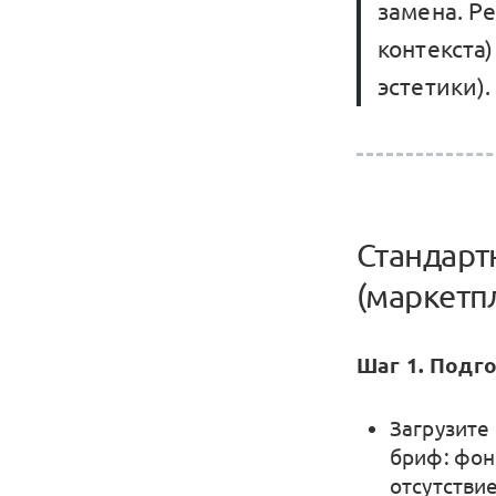
замена. Р
контекста
эстетики).
Стандарт
(маркетп
Шаг 1. Подг
Загрузите
бриф: фон 
отсутстви