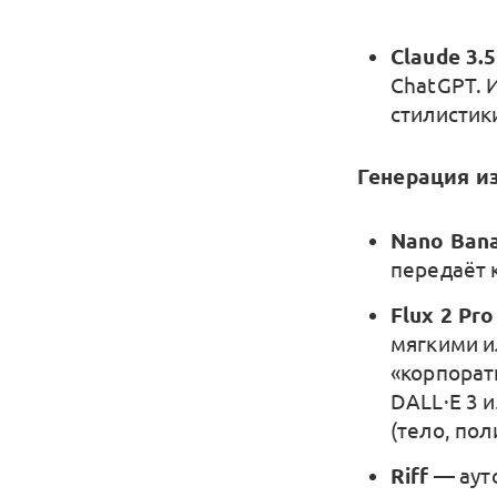
Claude 3.5
ChatGPT. 
стилистик
Генерация и
Nano Bana
передаёт 
Flux 2 Pro
мягкими и
«корпорат
DALL·E 3 
(тело, по
Riff
— аутс