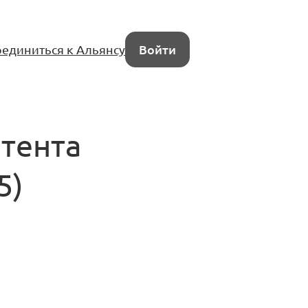
единиться к Альянсу
Войти
нтента
5)