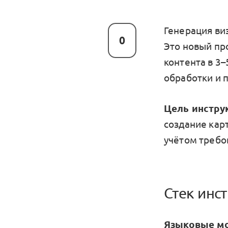
Генерация ви
0
Это новый пр
контента в 3–
обработки и 
Цель инстру
создание карт
учётом требо
Стек инс
Языковые мо