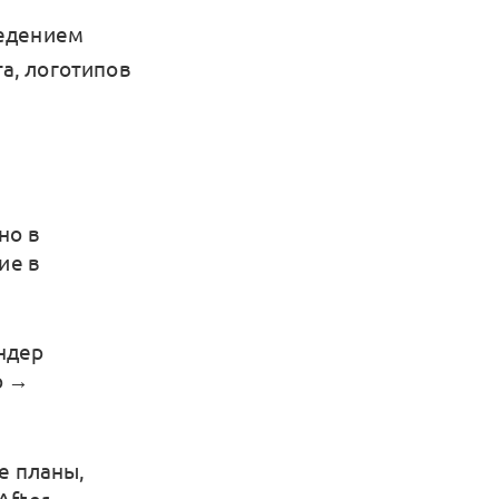
ведением
та, логотипов
но в
ие в
ендер
р →
е планы,