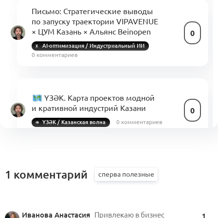
Письмо: Стратегические выводы
по запуску траектории VIPAVENUE
× ЦУМ Казань × Альянс Beinopen
0
AI-оптимизация / Индустриальный ИИ
0 комментариев
ҮЗӘК. Карта проектов модной
и кративной индустрий Казани
0
0 комментариев
ҮЗӘК / Казанская волна
Годовая программа Альянса Beinopen:
1 комментарий
Центр компетенций
и профессиональные траектории
0
в индустрии моды
0 комментариев
Иванова Анастасия
Привлекаю в бизнес
1