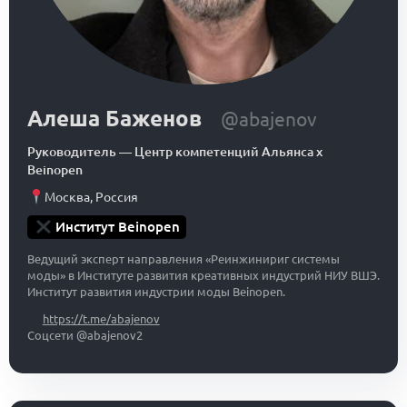
Алеша Баженов
@abajenov
Руководитель
—
Центр компетенций Альянса x
Beinopen
Москва
,
Россия
Институт Beinopen
Ведущий эксперт направления «Реинжинириг системы
моды» в Институте развития креативных индустрий НИУ ВШЭ.
Институт развития индустрии моды Beinopen.
https://t.me/abajenov
Соцсети @abajenov2