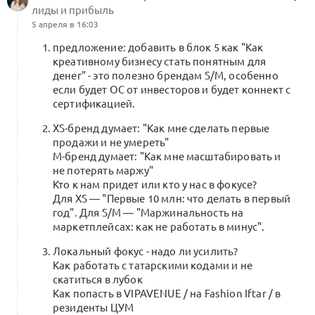
лиды и прибыль
5 апреля в 16:03
предложение: добавить в блок 5 как "Как
креативному бизнесу стать понятным для
денег" - это полезно брендам S/M, особенно
если будет ОС от инвесторов и будет коннект с
сертификацией.
XS-бренд думает: "Как мне сделать первые
продажи и не умереть"
M-бренд думает: "Как мне масштабировать и
не потерять маржу"
Кто к нам придет или кто у нас в фокусе?
Для XS — "Первые 10 млн: что делать в первый
год". Для S/M — "Маржинальность на
маркетплейсах: как не работать в минус".
Локальный фокус - надо ли усилить?
Как работать с татарскими кодами и не
скатиться в лубок
Как попасть в VIPAVENUE / на Fashion Iftar / в
резиденты ЦУМ