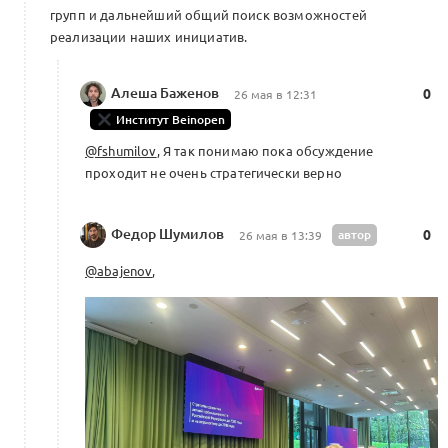
групп и дальнейший общий поиск возможностей
реализации наших инициатив.
Алеша Баженов
0
26 мая в 12:31
Институт Beinopen
@fshumilov
, Я так понимаю пока обсуждение
проходит не очень стратегически верно
Федор Шумилов
автор
0
26 мая в 13:39
@abajenov
,