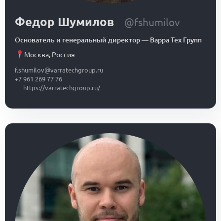
Федор Шумилов
@fshumilov
Основатель и генеральный директор
—
Варра Тех Групп
Москва
,
Россия
f.shumilov@varratechgroup.ru
+7 961 269 77 76
https://varratechgroup.ru/