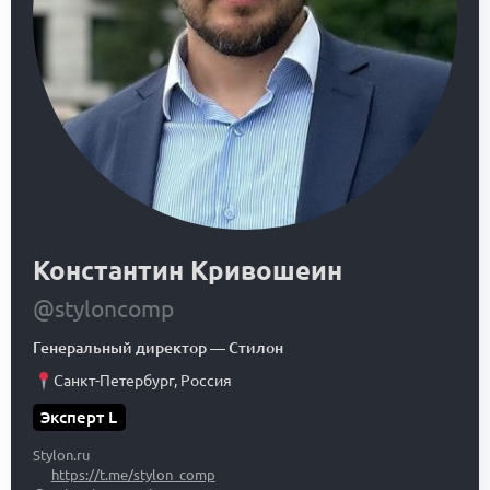
Константин Кривошеин
@styloncomp
Генеральный директор
—
Стилон
Санкт-Петербург
,
Россия
Эксперт L
Stylon.ru
https://t.me/stylon_comp