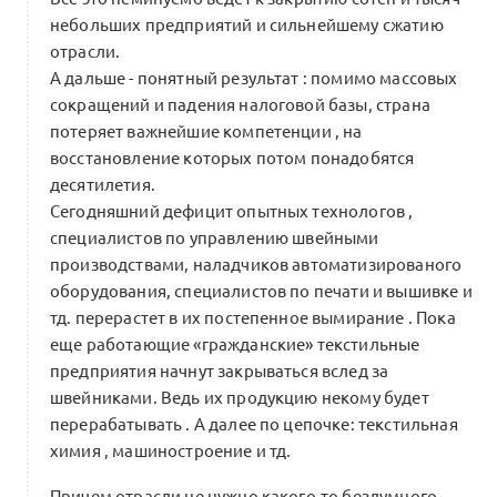
Письмо поддержки ТПП
0
небольших предприятий и сильнейшему сжатию
1 комментарий
отрасли.
А дальше - понятный результат : помимо массовых
сокращений и падения налоговой базы, страна
потеряет важнейшие компетенции , на
восстановление которых потом понадобятся
Сопровождение индивидуальных
траекторий в Альянсе
десятилетия.
0
Сегодняшний дефицит опытных технологов ,
0 комментариев
Форум Альянса
специалистов по управлению швейными
производствами, наладчиков автоматизированого
оборудования, специалистов по печати и вышивке и
тд. перерастет в их постепенное вымирание . Пока
Презентация программы Форума
еще работающие «гражданские» текстильные
Альянса x Beinopen
0
предприятия начнут закрываться вслед за
0 комментариев
швейниками. Ведь их продукцию некому будет
перерабатывать . А далее по цепочке: текстильная
химия , машиностроение и тд.
Причем отрасли не нужно какого-то бездумного