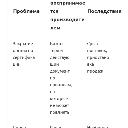
воспринимае
Проблема
тся
Последствия
производите
лем
Закрытие
Бизнес
Срыв
органа по
теряет
поставок,
сертифика
действую
приостано
ции
щий
вка
документ
продаж
по
причинам,
на
которые
не может
повлиять
Смена
Ранее
Необходи