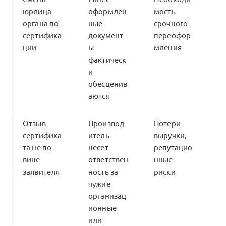
юрлица
оформлен
мость
органа по
ные
срочного
сертифика
документ
переофор
ции
ы
мления
фактическ
и
обесценив
аются
Отзыв
Производ
Потери
сертифика
итель
выручки,
та не по
несет
репутацио
вине
ответствен
нные
заявителя
ность за
риски
чужие
организац
ионные
или