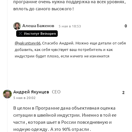
программе очень нужна поддержка на всех уровнях,
1 комментарий
вплоть до самого высокого !
Алеша Баженов
0
5 мая в 18:53
Траектория развития бренда Saqa
Институт Beinopen
Omuk в Альянсе
0
@yakuntsev66
, Спасибо Андрей. Можно еще детали от себя
2 комментария
Якутская новая волна
добавить, как себя чувствует ваш потребитель и как
индустрии будет плохо, если ничего не изменится
Включайтесь в разработку первого
учебника в индустрии моды и ИИ-
ассистента Альянса совместно с МГУ,
0
ВШЭ, РАНХиГС
Андрей Якунцев
СЕО
2
5 мая в 20:02
2 комментария
В целом в Программе дана объективная оценка
ситуации в швейной индустрии. Именно в той ее
Форум Альянса: как создаётся новая
части , которая шьет в России повседневную и
индустрия моды в условиях
модную одежду . А это 90% отрасли .
0