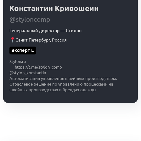
Константин Кривошеин
@styloncomp
Генеральный директор
—
Стилон
Санкт-Петербург
,
Россия
Эксперт L
Stylon.ru
https://t.me/stylon_comp
@stylon_konstantin
Автоматизация управления швейным производством.
Отраслевое решение по управлению процессами на
швейных производствах и брендах одежды