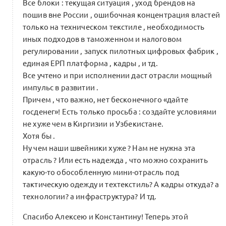
Все блоки : текущая ситуация , уход брендов на
ритейл-инвестор»: последовательность
пошив вне России , ошибочная концентрация властей
действий для создания устойчивой
2
только на техническом текстиле , необходимость
партнерской цепочки
Посты месяца
иных подходов в таможенном и налоговом
19 комментариев
Якутская новая волна
регулировании , запуск пилотных цифровых фабрик ,
единая ЕРП платформа , кадры , и тд.
Все учтено и при исполнении даст отрасли мощный
импульс в развитии .
Экшн-план-2025 для Минпромторга
Причем , что важно, нет бесконечного «дайте
х АСИ
1
госденег»! Есть только просьба : создайте условиями
2 комментария
не хуже чем в Киргизии и Узбекистане.
Хотя бы .
Ну чем наши швейники хуже ? Нам не нужна эта
0
Интро:
Мария Карпухина
5 комментариев
отрасль ? Или есть надежда , что можно сохранить
какую-то обособленную мини-отрасль под
тактическую одежду и техтекстиль? А кадры откуда? а
Рейтинг кооперации: инструмент
технологии? а инфраструктура? И тд.
диалога между крупным и малым
0
бизнесом
Спасибо Алексею и Константину! Теперь этой