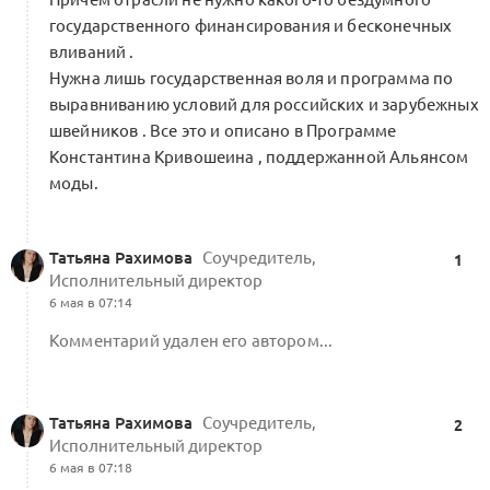
В Минэконом по проекту стратегии КИ
государственного финансирования и бесконечных
0
вливаний .
1 комментарий
Нужна лишь государственная воля и программа по
выравниванию условий для российских и зарубежных
швейников . Все это и описано в Программе
Константина Кривошеина , поддержанной Альянсом
Общеотраслевая координация +
моды.
Национальная экосистема легкой
промышленности для ритейлеров
0
и фабрик. Стенограмма сессии Форума
Татьяна Рахимова
Соучредитель,
1
0 комментариев
Исполнительный директор
6 мая в 07:14
Комментарий удален его автором...
Татьяна Рахимова
Соучредитель,
2
Исполнительный директор
6 мая в 07:18