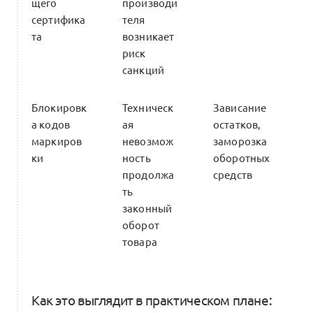
щего
производи
сертифика
теля
та
возникает
риск
санкций
Блокировк
Техническ
Зависание
а кодов
ая
остатков,
маркиров
невозмож
заморозка
ки
ность
оборотных
продолжа
средств
ть
законный
оборот
товара
Как это выглядит в практическом плане: