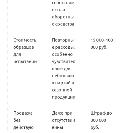
себестоим
ость и
оборотны
е средства
Стоимость
Повторны
15 000–100
образцов
е расходы,
000 руб.
для
особенно
испытаний
чувствител
ьные для
небольши
х партий и
сезонной
продукции
Продажа
Даже при
Штраф до
без
отсутствии
300 000
действую
вины
руб.