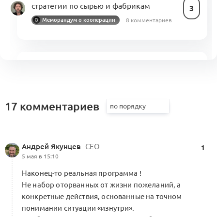
стратегии по сырью и фабрикам
3
8 комментариев
Меморандум о кооперации
Альянс — способ реализации
потенциала индустрии моды
3
Посты месяца
14 комментариев
Меморандум о кооперации
17 комментариев
Роль моногородов в развитии
Андрей Якунцев
СЕО
1
кооперационных цепочек
5 мая в 15:10
Посты месяца
2
1 комментарий
Наконец-то реальная программа !
Не набор оторванных от жизни пожеланий, а
конкретные действия, основанные на точном
понимании ситуации «изнутри».
Якутская программа «марки-фабрики-