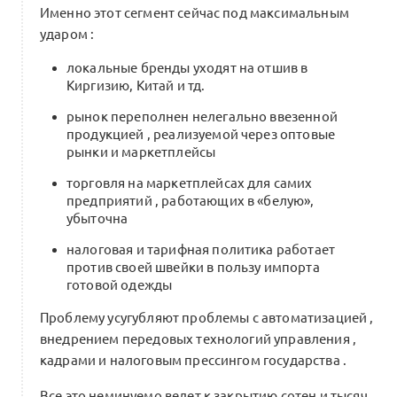
разрушения старых систем
Именно этот сегмент сейчас под максимальным
0 комментариев
ударом :
локальные бренды уходят на отшив в
Киргизию, Китай и тд.
Встреча рабочей группы Альянса
рынок переполнен нелегально ввезенной
с Минпромторгом
продукцией , реализуемой через оптовые
0
рынки и маркетплейсы
4 комментария
торговля на маркетплейсах для самих
предприятий , работающих в «белую»,
убыточна
Проект:
для РЭЦ/АСИ по выходу
налоговая и тарифная политика работает
российской индустрии моды
против своей швейки в пользу импорта
0
на международные рынки
готовой одежды
0 комментариев
Проблему усугубляют проблемы с автоматизацией ,
внедрением передовых технологий управления ,
кадрами и налоговым прессингом государства .
Все это неминуемо ведет к закрытию сотен и тысяч