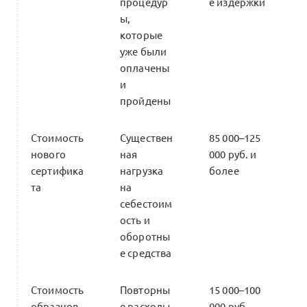
процедур
е издержки
ы,
которые
уже были
оплачены
и
пройдены
Стоимость
Существен
85 000–125
нового
ная
000 руб. и
сертифика
нагрузка
более
та
на
себестоим
ость и
оборотны
е средства
Стоимость
Повторны
15 000–100
образцов
е расходы,
000 руб.