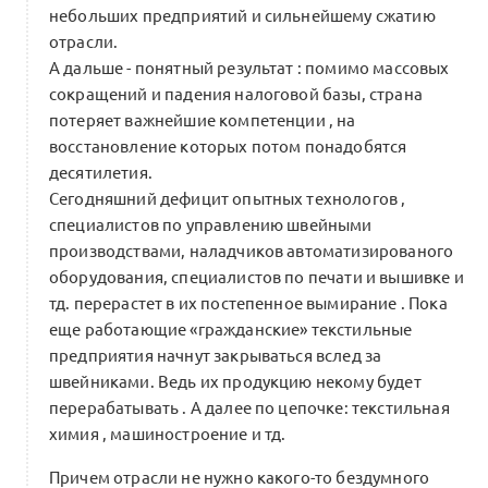
1 комментарий
небольших предприятий и сильнейшему сжатию
отрасли.
А дальше - понятный результат : помимо массовых
сокращений и падения налоговой базы, страна
Траектория развития бренда Saqa
потеряет важнейшие компетенции , на
Omuk в Альянсе
0
восстановление которых потом понадобятся
2 комментария
Якутская новая волна
десятилетия.
Сегодняшний дефицит опытных технологов ,
специалистов по управлению швейными
производствами, наладчиков автоматизированого
Включайтесь в разработку первого
оборудования, специалистов по печати и вышивке и
учебника в индустрии моды и ИИ-
тд. перерастет в их постепенное вымирание . Пока
ассистента Альянса совместно с МГУ,
0
еще работающие «гражданские» текстильные
ВШЭ, РАНХиГС
предприятия начнут закрываться вслед за
2 комментария
швейниками. Ведь их продукцию некому будет
перерабатывать . А далее по цепочке: текстильная
химия , машиностроение и тд.
Форум Альянса: как создаётся новая
индустрия моды в условиях
Причем отрасли не нужно какого-то бездумного
0