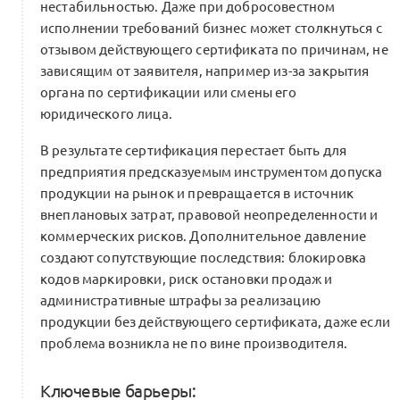
Письмо поддержки ТПП
нестабильностью. Даже при добросовестном
0
исполнении требований бизнес может столкнуться с
1 комментарий
отзывом действующего сертификата по причинам, не
зависящим от заявителя, например из-за закрытия
органа по сертификации или смены его
юридического лица.
Сопровождение индивидуальных
траекторий в Альянсе
В результате сертификация перестает быть для
0
предприятия предсказуемым инструментом допуска
0 комментариев
Форум Альянса
продукции на рынок и превращается в источник
внеплановых затрат, правовой неопределенности и
коммерческих рисков. Дополнительное давление
создают сопутствующие последствия: блокировка
Презентация программы Форума
кодов маркировки, риск остановки продаж и
Альянса x Beinopen
0
административные штрафы за реализацию
0 комментариев
продукции без действующего сертификата, даже если
проблема возникла не по вине производителя.
Ключевые барьеры: