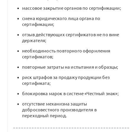
В Минэконом по проекту стратегии КИ
массовое закрытие органов по сертификации;
0
1 комментарий
смена юридического лица органа по
сертификации;
отзыв действующих сертификатов не по вине
держателя;
Общеотраслевая координация +
Национальная экосистема легкой
необходимость повторного оформления
промышленности для ритейлеров
сертификатов;
0
и фабрик. Стенограмма сессии Форума
повторные затраты на испытания и образцы;
0 комментариев
риск штрафов за продажу продукции без
сертификата;
блокировка марок в системе «Честный знак»;
отсутствие механизма защиты
добросовестного производителя в
переходный период.