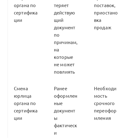
органа по
теряет
поставок,
сертифика
действую
приостано
ции
щий
вка
документ
продаж
по
причинам,
на
которые
не может
повлиять
Смена
Ранее
Необходи
юрлица
оформлен
мость
органа по
ные
срочного
сертифика
документ
переофор
ции
ы
мления
фактическ
и