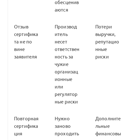
обесценив
аются
Отзыв
Производ
Потери
сертифика
итель
выручки,
та не по
несет
репутацио
вине
ответствен
нные
заявителя
ность за
риски
чужие
организац
ионные
или
регулятор
ные риски
Повторная
Нужно
Дополните
сертифика
заново
льные
ция
проходить
финансовы