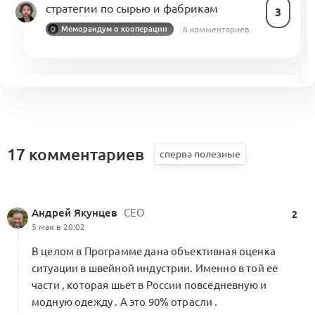
стратегии по сырью и фабрикам
3
8 комментариев
Меморандум о кооперации
Альянс — способ реализации
потенциала индустрии моды
3
Посты месяца
14 комментариев
Меморандум о кооперации
17 комментариев
Роль моногородов в развитии
Андрей Якунцев
СЕО
2
кооперационных цепочек
5 мая в 20:02
Посты месяца
2
1 комментарий
В целом в Программе дана объективная оценка
ситуации в швейной индустрии. Именно в той ее
части , которая шьет в России повседневную и
модную одежду . А это 90% отрасли .
Якутская программа «марки-фабрики-