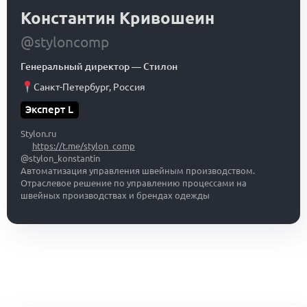
Константин Кривошеин
@styloncomp
Генеральный директор
—
Стилон
Санкт-Петербург
,
Россия
Эксперт L
Stylon.ru
https://t.me/stylon_comp
@stylon_konstantin
Автоматизация управления швейным производством.
Отраслевое решение по управлению процессами на
швейных производствах и брендах одежды