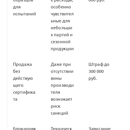
для
особенно
испытаний
чувствител
ьные для
небольши
х партий и
сезонной
продукции
Продажа
Даже при
Штраф до
без
отсутствии
300 000
действую
вины
руб.
щего
производи
сертифика
теля
та
возникает
риск
санкций
Блокировк
Техническ
Зависание