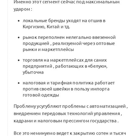
Именно этот сегмент сейчас под максимальным
ритейл-инвестор»: последовательность
ударом :
действий для создания устойчивой
2
партнерской цепочки
Посты месяца
локальные бренды уходят на отшив в
Киргизию, Китай и тд.
19 комментариев
Якутская новая волна
рынок переполнен нелегально ввезенной
продукцией , реализуемой через оптовые
рынки и маркетплейсы
Экшн-план-2025 для Минпромторга
торговля на маркетплейсах для самих
х АСИ
1
предприятий , работающих в «белую»,
2 комментария
убыточна
налоговая и тарифная политика работает
против своей швейки в пользу импорта
0
Интро:
Мария Карпухина
готовой одежды
5 комментариев
Проблему усугубляют проблемы с автоматизацией ,
внедрением передовых технологий управления ,
Рейтинг кооперации: инструмент
кадрами и налоговым прессингом государства .
диалога между крупным и малым
0
бизнесом
Все это неминуемо ведет к закрытию сотен и тысяч