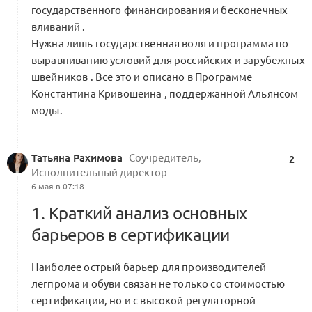
разрушения старых систем
государственного финансирования и бесконечных
0 комментариев
вливаний .
Нужна лишь государственная воля и программа по
выравниванию условий для российских и зарубежных
швейников . Все это и описано в Программе
Встреча рабочей группы Альянса
Константина Кривошеина , поддержанной Альянсом
с Минпромторгом
0
моды.
4 комментария
Татьяна Рахимова
Соучредитель,
2
Исполнительный директор
6 мая в 07:18
Проект:
для РЭЦ/АСИ по выходу
российской индустрии моды
1. Краткий анализ основных
0
на международные рынки
барьеров в сертификации
0 комментариев
Наиболее острый барьер для производителей
легпрома и обуви связан не только со стоимостью
сертификации, но и с высокой регуляторной