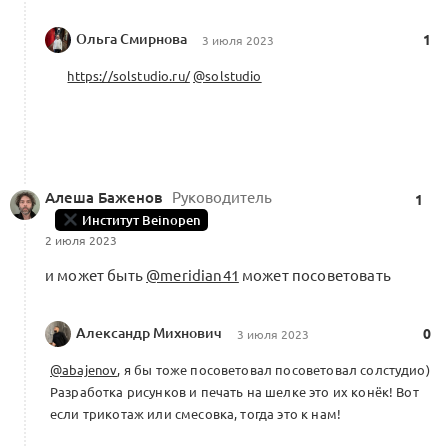
Ольга Смирнова
1
3 июля 2023
https://solstudio.ru/
@solstudio
Алеша Баженов
Руководитель
1
Институт Beinopen
2 июля 2023
и может быть
@meridian41
может посоветовать
Александр Михнович
0
3 июля 2023
@abajenov
, я бы тоже посоветовал посоветовал солстудио)
Разработка рисунков и печать на шелке это их конёк! Вот
если трикотаж или смесовка, тогда это к нам!