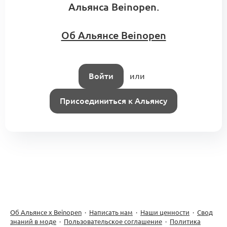
Альянса Beinopen.
1
Интро:
Тимур Гайзуллин
8 комментариев
Об Альянсе Beinopen
A1: Центр компетенций Альянса.
Кооперационные контуры и модульные
0
Войти
или
сборки
5 комментариев
Меморандум о кооперации
Присоединиться к Альянсу
Об Альянсе х Beinopen
·
Написать нам
·
Наши ценности
·
Свод
знаний в моде
·
Пользовательское соглашение
·
Политика