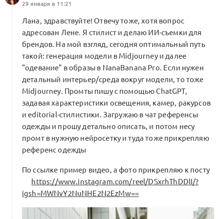
29 января в 11:21
Лана, здравствуйте! Отвечу тоже, хотя вопрос
адресован Лене. Я стилист и делаю ИИ-съемки для
брендов. На мой взгляд, сегодня оптимальный путь
такой: генерация модели в Midjourney и далее
"одевание" в образы в NanaBanana Pro. Если нужен
детальный интерьер/среда вокруг модели, то тоже
Midjourney. Промты пишу с помощью ChatGPT,
задавая характеристики освещения, камер, ракурсов
и editorial-стилистики. Загружаю в чат референсы
одежды и прошу детально описать, и потом несу
промт в нужную нейросетку и туда тоже прикрепляю
референс одежды
По ссылке пример видео, а фото прикрепляю к посту
https://www.instagram.com/reel/DSxrhThDDlI/?
igsh=MWNvY2NuNHE2N2EzMw==