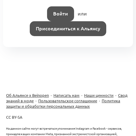
Войти
или
Присоединиться к Альянсу
Об Альянсе х Beinopen
·
Написать нам
·
Наши ценности
·
Свод
знаний в моде
·
Пользовательское соглашение
·
Политика
защиты и обработки персональных данных
CC BY-SA
На данном сайте могут встречаться упоминания Instagram и Facebook - сервисов,
принадлежащих компании Meta, признанной экстремистской организацией,