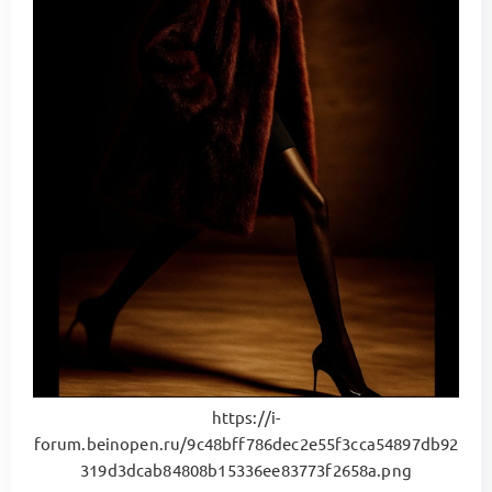
https://i-
forum.beinopen.ru/9c48bff786dec2e55f3cca54897db92
319d3dcab84808b15336ee83773f2658a.png