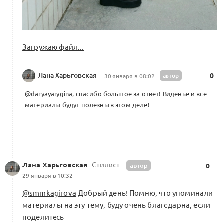
Загружаю файл...
Лана Харьговская
автор
0
30 января в 08:02
@daryayarygina
, спасибо большое за ответ! Виденье и все
материалы будут полезны в этом деле!
Лана Харьговская
Стилист
автор
0
29 января в 10:32
@smmkagirova
Добрый день! Помню, что упоминали
материалы на эту тему, буду очень благодарна, если
поделитесь