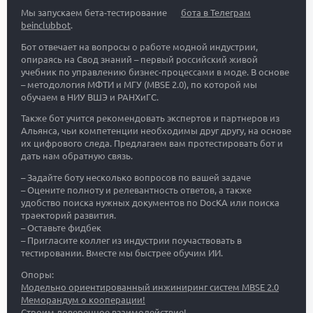
Мы запускаем бета-тестирование
бота в Телеграм
beinclubbot
.
Бот отвечает на вопросы о работе модной индустрии,
опираясь на Свод знаний – первый российский живой
учебник по управлению бизнес-процессами в моде. В основе
– методология МФТИ и МГУ (MBSE 2.0), по которой мы
обучаем в НИУ ВШЭ и РАНХиГС.
Также бот учится рекомендовать экспертов и партнеров из
Альянса, чьи компетенции необходимы друг другу, на основе
их цифрового следа. Предлагаем вам протестировать бот и
дать нам обратную связь.
– Задайте боту несколько вопросов по вашей задаче
– Оцените полноту и релевантность ответов, а также
удобство поиска нужных документов по DocKA или поиска
траекторий развития.
– Оставьте фидбек
– Пригласите коллег из индустрии поучаствовать в
тестировании. Вместе мы быстрее обучим ИИ.
Опоры:
Модельно ориентированный инжиниринг систем MBSE 2.0
Меморандум о кооперации!
Строим доверенное взаимодействие!