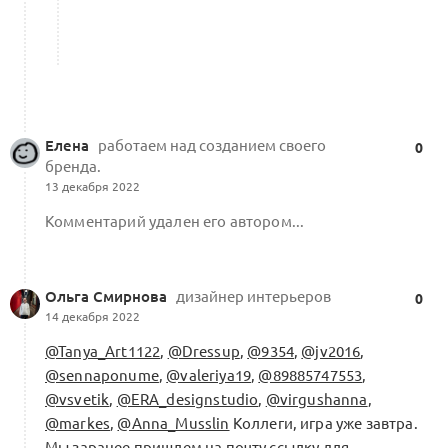
Елена
работаем над созданием своего
0
бренда.
13 декабря 2022
Комментарий удален его автором...
Ольга Смирнова
дизайнер интерьеров
0
14 декабря 2022
@Tanya_Art1122
,
@Dressup
,
@9354
,
@jv2016
,
@sennaponume
,
@valeriya19
,
@89885747553
,
@vsvetik
,
@ERA_designstudio
,
@virgushanna
,
@markes
,
@Anna_Musslin
Коллеги, игра уже завтра.
Мы заранее пришлем на почту ссылку для