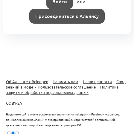
Войти
или
Присоединиться к Альянсу
Об Альянсе х Beinopen
·
Написать нам
·
Наши ценности
·
Свод
знаний в моде
·
Пользовательское соглашение
·
Политика
защиты и обработки персональных данных
CC BY-SA
На данном сайте могут встречаться упоминания Instagram и Facebook - сервисов,
принадлежащих компании Meta, признанной экстремистской организацией,
деятельность которой запрещена на территории РФ.