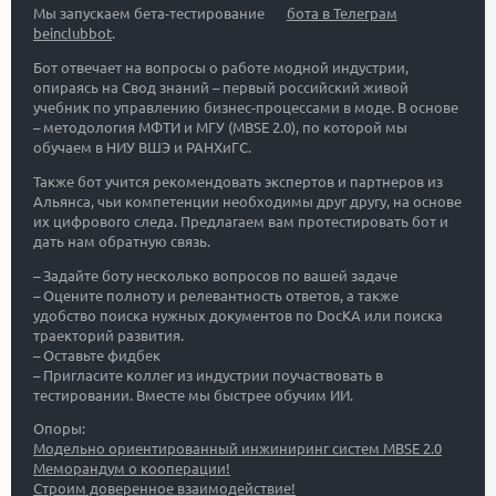
Мы запускаем бета-тестирование
бота в Телеграм
beinclubbot
.
Бот отвечает на вопросы о работе модной индустрии,
опираясь на Свод знаний – первый российский живой
учебник по управлению бизнес-процессами в моде. В основе
– методология МФТИ и МГУ (MBSE 2.0), по которой мы
обучаем в НИУ ВШЭ и РАНХиГС.
Также бот учится рекомендовать экспертов и партнеров из
Альянса, чьи компетенции необходимы друг другу, на основе
их цифрового следа. Предлагаем вам протестировать бот и
дать нам обратную связь.
– Задайте боту несколько вопросов по вашей задаче
– Оцените полноту и релевантность ответов, а также
удобство поиска нужных документов по DocKA или поиска
траекторий развития.
– Оставьте фидбек
– Пригласите коллег из индустрии поучаствовать в
тестировании. Вместе мы быстрее обучим ИИ.
Опоры:
Модельно ориентированный инжиниринг систем MBSE 2.0
Меморандум о кооперации!
Строим доверенное взаимодействие!