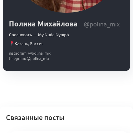
Полина Михайлова
@polina_mix
Соосновать
—
My Nude Nymph
Казань
,
Россия
instagram: @polina_mix
telegram: @polina_mix
Связанные посты