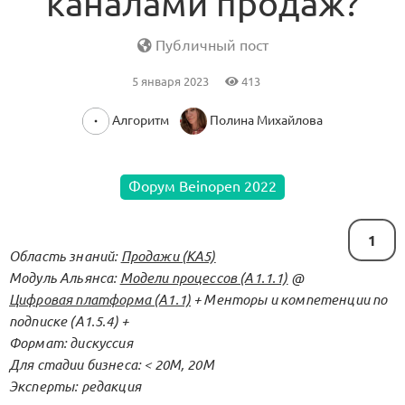
каналами продаж?
Публичный пост
5 января 2023
413
Алгоритм
Полина Михайлова
Форум Beinopen 2022
1
Область знаний:
Продажи (KA5)
Модуль Альянса:
Модели процессов (А1.1.1)
@
Цифровая платформа (А1.1)
+ Менторы и компетенции по
подписке (А1.5.4) +
Формат: дискуссия
Для стадии бизнеса: < 20М, 20М
Эксперты: редакция