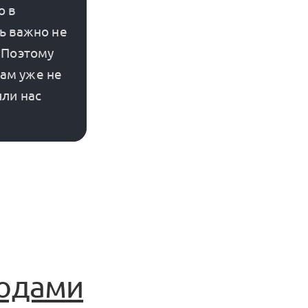
 в 
ь важно не 
 Поэтому 
ам уже не 
ли нас 
кодами