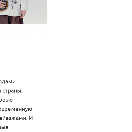
кодами
 страны.
бовью
современную
ейзажами. И
рые