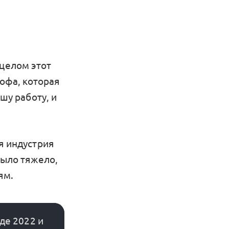
 целом этот
рофа, которая
шу работу, и
я индустрия
было тяжело,
ям.
е 2022 и 