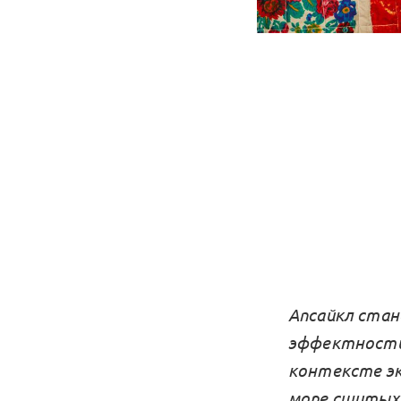
Апсайкл стан
эффектности 
контексте э
море сшитых 