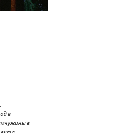
,
од в
емчужины в
оекта,