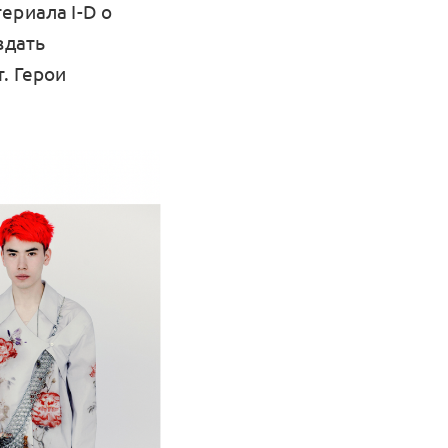
ериала I-D о
здать
. Герои