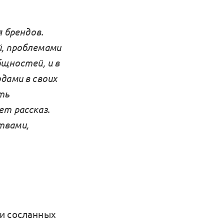
я брендов.
й, проблемами
бщностей, и в
дами в своих
ть
ет рассказ.
твами,
 и сосланных