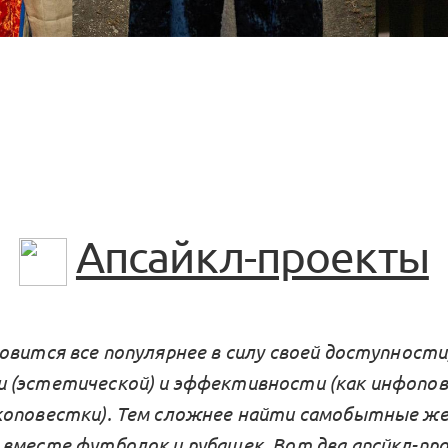
Апсайкл-проекты
овится все популярнее в силу своей доступности
(эстетической) и эффективности (как инфопов
коповестки). Тем сложнее найти самобытные ж
вместе футболок и рубашек. Вот два апсйкл-пр