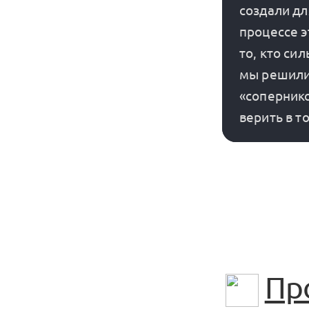
создали дл
процессе э
то, кто си
мы решили,
«сопернико
Пр