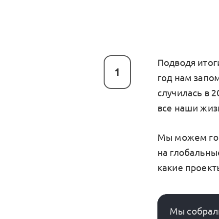
Подводя итог
1
год нам запом
случилась в 2
все наши жиз
Мы можем гов
на глобальные
какие проекты
Мы собрали