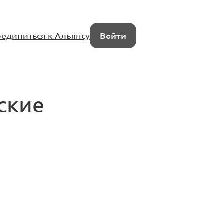
единиться к Альянсу
Войти
ские