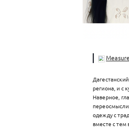
Measur
Дагестанский
региона, и с
Наверное, гл
переосмыслил
одежду с тра
вместе с тем