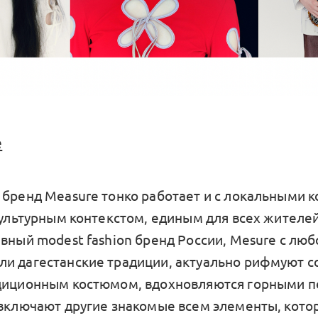
e
 бренд Measure тонко работает и с локальными 
 культурным контекстом, единым для всех жителей
авный modest fashion бренд России, Mesure с лю
и дагестанские традиции, актуально рифмуют 
диционным костюмом, вдохновляются горными п
 включают другие знакомые всем элементы, кото