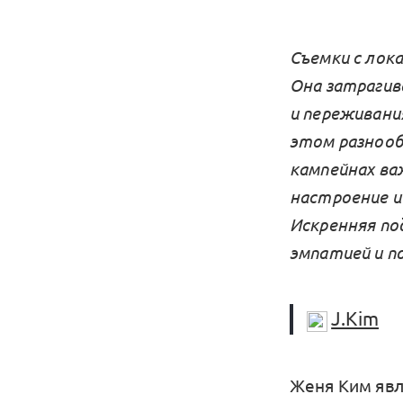
Съемки с лока
Она затрагив
и переживани
этом разнооб
кампейнах ва
настроение и
Искренняя по
эмпатией и п
J.Kim
Женя Ким явл