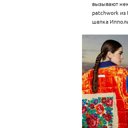
вызывают нек
patchwork из
шапка Ипполи