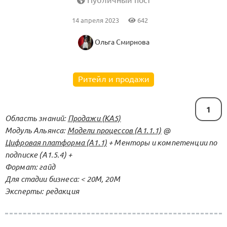
Публичный пост
14 апреля 2023
642
Ольга Смирнова
Ритейл и продажи
1
Область знаний:
Продажи (KA5)
Модуль Альянса:
Модели процессов (А1.1.1)
@
Цифровая платформа (А1.1)
+ Менторы и компетенции по
подписке (А1.5.4) +
Формат: гайд
Для стадии бизнеса: < 20М, 20М
Эксперты: редакция