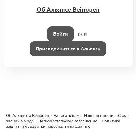
Об Альянсе Beinopen
Войти
или
Присоединиться к Альянсу
Об Альянсе х Beinopen
·
Написать нам
·
Наши ценности
·
Свод
знаний в моде
·
Пользовательское соглашение
·
Политика
защиты и обработки персональных данных