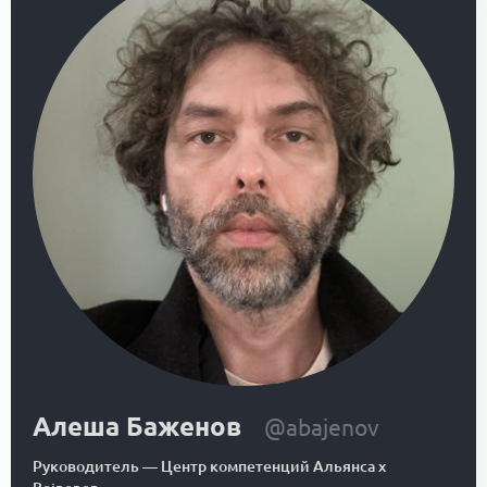
Алеша Баженов
@abajenov
Руководитель
—
Центр компетенций Альянса x