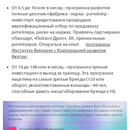
От 0,5 до 10 млн в месяц – программа развития
полных цепочек «фабрика - марка - ритейлер -
инвестор»: кредитование прошедших
квалификационный отбор по предзаказу
ритейлера, риски на марках. Привлечь партнерами
«Ламоду», «Пойзон Дроп», ЗЯ, премиальных
ритейлеров. Опираться на опыт
программы
Института Beinopen с Корпорацией развития
Якутии
;
От 10 до 100 млн в месяц – программа «умные
инвестиции» и выход за границу. Эта программа
нацелена на самые зрелые бренды (120 млн
оборот, укомплектованные команды ~40 чел,
способные давать масштабирование бренда х10).