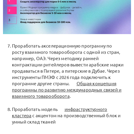
Проработать акселерационную программу по
росту взаимного товарооборота с одной из стран,
например, ОАЭ. Через методику ранней
контрактации ритейлеров вывести арабские марки
продаваться в Питере, а питерские в Дубае. Через
инструменты ПМЭФ с 2026 года подключить к
программе другие страны.
Общая концепция
программы по развитию международных связей и
взаимного товарооборота
.
Проработать модель
инфраструктурного
кластера
с акцентом на производственный блок и
умный склад тканей