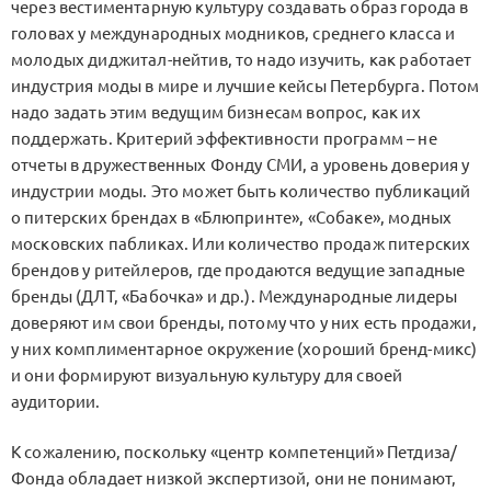
через вестиментарную культуру создавать образ города в
головах у международных модников, среднего класса и
молодых диджитал-нейтив, то надо изучить, как работает
индустрия моды в мире и лучшие кейсы Петербурга. Потом
надо задать этим ведущим бизнесам вопрос, как их
поддержать. Критерий эффективности программ – не
отчеты в дружественных Фонду СМИ, а уровень доверия у
индустрии моды. Это может быть количество публикаций
о питерских брендах в «Блюпринте», «Собаке», модных
московских пабликах. Или количество продаж питерских
брендов у ритейлеров, где продаются ведущие западные
бренды (ДЛТ, «Бабочка» и др.). Международные лидеры
доверяют им свои бренды, потому что у них есть продажи,
у них комплиментарное окружение (хороший бренд-микс)
и они формируют визуальную культуру для своей
аудитории.
К сожалению, поскольку «центр компетенций» Петдиза/
Фонда обладает низкой экспертизой, они не понимают,