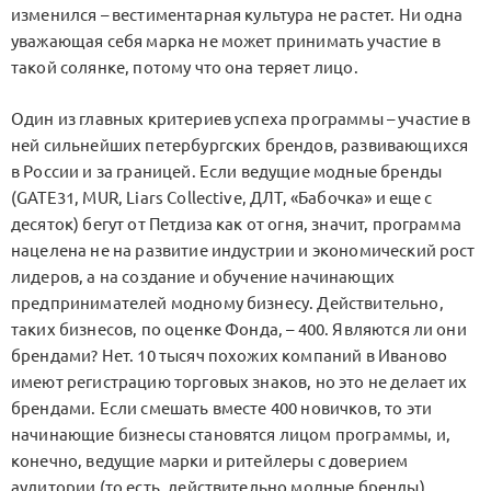
изменился – вестиментарная культура не растет. Ни одна
уважающая себя марка не может принимать участие в
такой солянке, потому что она теряет лицо.
Один из главных критериев успеха программы – участие в
ней сильнейших петербургских брендов, развивающихся
в России и за границей. Если ведущие модные бренды
(GATE31, MUR, Liars Collective, ДЛТ, «Бабочка» и еще с
десяток) бегут от Петдиза как от огня, значит, программа
нацелена не на развитие индустрии и экономический рост
лидеров, а на создание и обучение начинающих
предпринимателей модному бизнесу. Действительно,
таких бизнесов, по оценке Фонда, – 400. Являются ли они
брендами? Нет. 10 тысяч похожих компаний в Иваново
имеют регистрацию торговых знаков, но это не делает их
брендами. Если смешать вместе 400 новичков, то эти
начинающие бизнесы становятся лицом программы, и,
конечно, ведущие марки и ритейлеры с доверием
аудитории (то есть, действительно модные бренды)