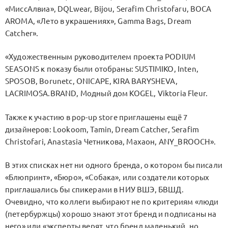
«МиссАлвиа», DQLwear, Bijou, Serafim Christofaru, BOCA
AROMA, «Лето в украшениях», Gamma Bags, Dream
Catcher».
«Художественным руководителем проекта PODIUM
SEASONS к показу были отобраны: SUSTIMIKO, Inten,
SPOSOB, Borunetc, ONICAPE, KIRA BARYSHEVA,
LACRIMOSA.BRAND, Модный дом KOGEL, Viktoria Fleur.
Также к участию в pop-up store приглашены ещё 7
дизайнеров: Lookoom, Tamin, Dream Catcher, Serafim
Christofari, Anastasia Четникова, Махаон, ANY_BROOCH».
В этих списках нет ни одного бренда, о котором бы писали
«Блюпринт», «Бюро», «Собака», или создатели которых
приглашались бы спикерами в НИУ ВШЭ, БВШД.
Очевидно, что коллеги выбирают не по критериям «люди
(петербуржцы) хорошо знают этот бренд и подписаны на
него» или «эксперты верят, что бренд маленький, но