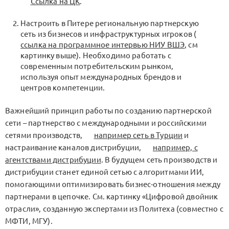
Ссылка на ЦК
.
Настроить в Питере региональную партнерскую
сеть из бизнесов и инфраструктурных игроков (
ссылка на программное интервью НИУ ВШЭ
, см
картинку выше). Необходимо работать с
современным потребительским рынком,
используя опыт международных брендов и
центров компетенции.
Важнейший принцип работы по созданию партнерской
сети – партнерство с международными и российскими
сетями производств,
например сеть в Турции
и
настраивание каналов дистрибуции,
например, с
агентствами дистрибуции
. В будущем сеть производств и
дистрибуции станет единой сетью с алгоритмами ИИ,
помогающими оптимизировать бизнес-отношения между
партнерами в цепочке. См. картинку «Цифровой двойник
отрасли», созданную экспертами из Политеха (совместно с
МФТИ, МГУ).