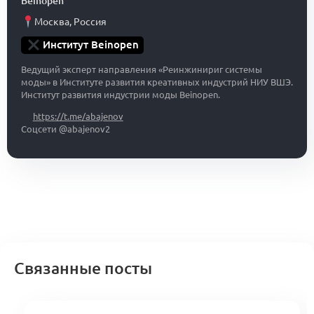
Beinopen
Москва
,
Россия
Институт Beinopen
Ведущий эксперт направления «Реинжинириг системы
моды» в Институте развития креативных индустрий НИУ ВШЭ.
Институт развития индустрии моды Beinopen.
https://t.me/abajenov
Соцсети @abajenov2
Связанные посты