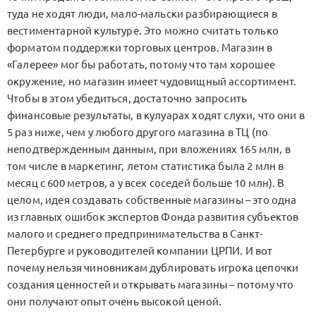
туда не ходят люди, мало-мальски разбирающиеся в
вестиментарной культуре. Это можно считать только
форматом поддержки торговых центров. Магазин в
«Галерее» мог бы работать, потому что там хорошее
окружение, но магазин имеет чудовищный ассортимент.
Чтобы в этом убедиться, достаточно запросить
финансовые результаты, в кулуарах ходят слухи, что они в
5 раз ниже, чем у любого другого магазина в ТЦ (по
неподтвержденным данным, при вложениях 165 млн, в
том числе в маркетинг, летом статистика была 2 млн в
месяц с 600 метров, а у всех соседей больше 10 млн). В
целом, идея создавать собственные магазины – это одна
из главных ошибок экспертов Фонда развития субъектов
малого и среднего предпринимательства в Санкт-
Петербурге и руководителей компании ЦРПИ. И вот
почему нельзя чиновникам дублировать игрока цепочки
создания ценностей и открывать магазины – потому что
они получают опыт очень высокой ценой.