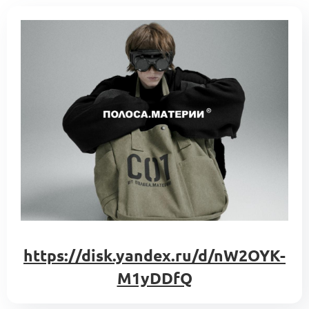
https://disk.yandex.ru/d/nW2OYK-
M1yDDfQ