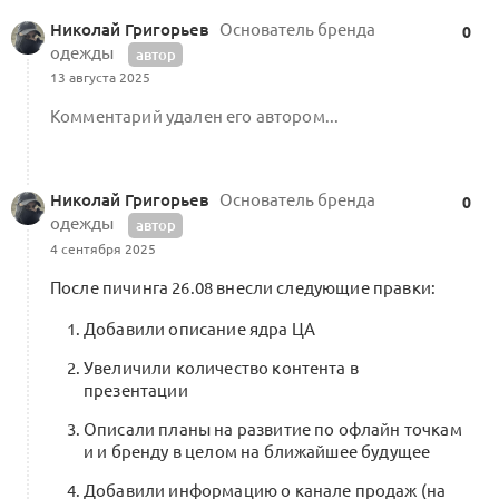
Шаг 6. Изучите технологическую
Николай Григорьев
Основатель бренда
0
инструкцию по работе с платформой
0
одежды
автор
0 комментариев
13 августа 2025
Комментарий удален его автором...
Траектория (TR) бренда S
Анализ
Николай Григорьев
Основатель бренда
0
траектории Николая Григорьева
0
одежды
автор
ПОЛОСА.МАТЕРИИ
4 сентября 2025
1 комментарий
После пичинга 26.08 внесли следующие правки:
Добавили описание ядра ЦА
Увеличили количество контента в
Групповой танец в сентябре
презентации
0
0 комментариев
Описали планы на развитие по офлайн точкам
и и бренду в целом на ближайшее будущее
Добавили информацию о канале продаж (на