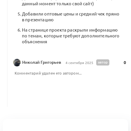
данный момент только свой сайт)
Питчинг экспертному совету Альянса /
Добавили оптовые цены и средний чек прямо
Сертификация первой группы
0
в презентацию
30 комментариев
Хакатон 25
На странице проекта раскрыли информацию
по темам, которые требуют дополнительного
объяснения
Групповые стратегии Beinopen: история
развития и кейсы 2023–2025
Николай Григорьев
автор
0
0
4 сентября 2025
0 комментариев
Комментарий удален его автором...