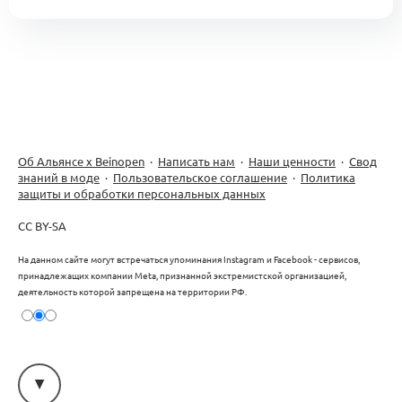
0
0 комментариев
Программа Акселератора 27 января —
12 марта
0
20 комментариев
Об Альянсе х Beinopen
·
Написать нам
·
Наши ценности
·
Свод
Форум Альянса
знаний в моде
·
Пользовательское соглашение
·
Политика
защиты и обработки персональных данных
CC BY-SA
На данном сайте могут встречаться упоминания Instagram и Facebook - сервисов,
принадлежащих компании Meta, признанной экстремистской организацией,
деятельность которой запрещена на территории РФ.