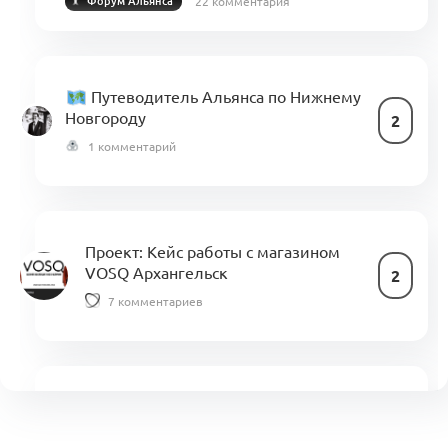
22 комментария
Форум Альянса
Путеводитель Альянса по Нижнему
Новгороду
2
1 комментарий
Проект:
Кейс работы с магазином
VOSQ Архангельск
2
7 комментариев
Проект:
one of yours
1
0 комментариев
Хакатон 25