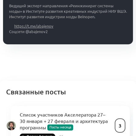
Ведущий эксперт направления «Реинжинириг системы
моды» в Институте развития креативных индустрий НИУ ВШЭ.
Институт развития индустрии моды Beinopen.
https://t.me/abajenov
Соцсети @abajenov2
Связанные посты
Список участников Акселератора 27–
30 января + 27 февраля и архитектура
3
программы
Посты месяца