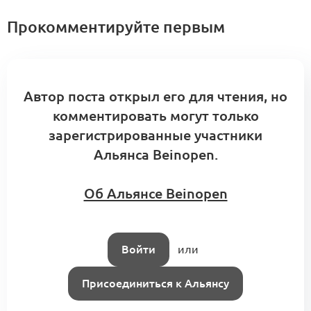
Прокомментируйте первым
Проект:
Как маркетологу написать
проект на платформе
Автор поста открыл его для чтения, но
0
комментировать могут только
1 комментарий
зарегистрированные участники
Альянса Beinopen.
Форум Beinopen х Долями
Об Альянсе Beinopen
«Екатеринбург: феномены моды»
0
0 комментариев
Войти
или
Присоединиться к Альянсу
Панель управления бизнесом: опыт
Studio 29