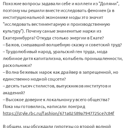
Похожие вопросы задавали себе и коллеги из "Долями",
поэтому мы решили вместе исследовать феномен (а в
институциональной экономике моды это значит
"исследовать вестиментарную и производственную
культуру"). Почему самые знаменитые марки из
Екатеринбурга? Откуда столько энергии в Екате?
– Бажов, смешавший волшебную сказку и советский труд?
– Трудолюбивый народ, уральский ген труда, мода
любимое дитя капитализма, колыбель промышленности,
раскольники?
– Волна бежевых марок как драйвер в запрещенной, но
единственно модной соцсети?
– десять тысяч стилистов, выпускников институтов и
академий?
– Высокое доверие к локальному у всего общества?
Пока мы готовились, написали лонгрид
https://style.rbc.ru/fashion/671a02589a7947725ce7c84f
В общем, мы обсуждали гипотезы со второй волной