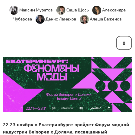
Максим Муратов
Саша Щось
Александра
Чубарова
Денис Ламехов
Алеша Баженов
0
22-23 ноября в Екатеринбурге пройдет Форум модной
индустрии Beinopen х Долями, посвященный