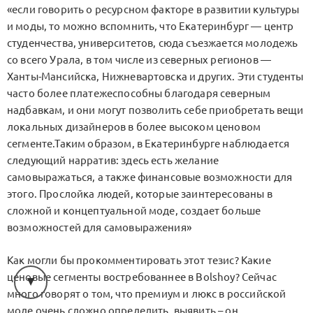
«если говорить о ресурсном факторе в развитии культуры
и моды, то можно вспомнить, что Екатеринбург — центр
студенчества, университетов, сюда съезжается молодежь
со всего Урала, в том числе из северных регионов —
Ханты-Мансийска, Нижневартовска и других. Эти студенты
часто более платежеспособны благодаря северным
надбавкам, и они могут позволить себе приобретать вещи
локальных дизайнеров в более высоком ценовом
сегменте.Таким образом, в Екатеринбурге наблюдается
следующий нарратив: здесь есть желание
самовыражаться, а также финансовые возможности для
этого. Прослойка людей, которые заинтересованы в
сложной и концептуальной моде, создает больше
возможностей для самовыражения»
Как могли бы прокомментировать этот тезис? Какие
ценовые сегменты востребованнее в Bolshoy? Сейчас
много говорят о том, что премиум и люкс в российской
моде очень сложно определить, выявить – он