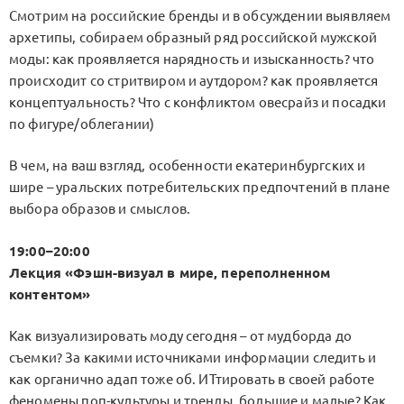
Смотрим на российские бренды и в обсуждении выявляем
архетипы, собираем образный ряд российской мужской
моды: как проявляется нарядность и изысканность? что
происходит со стритвиром и аутдором? как проявляется
концептуальность? Что с конфликтом овесрайз и посадки
по фигуре/облегании)
В чем, на ваш взгляд, особенности екатеринбургских и
шире – уральских потребительских предпочтений в плане
выбора образов и смыслов.
19:00–20:00
Лекция «Фэшн-визуал в мире, переполненном
контентом»
Как визуализировать моду сегодня – от мудборда до
съемки? За какими источниками информации следить и
как органично адап тоже об. ИТтировать в своей работе
феномены поп-культуры и тренды, большие и малые? Как