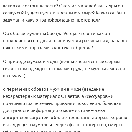
каких он состоит качеств? С кем из мировой культуры он
созвучен? Существует ли в реальном мире? Каким он был
задуман и какую трансформацию претерпел?
Об образе мужчины бренда Vereja: кто он и как он
проявляется сегодня и планирует ли развиваться, наравне
с женскими образами в контексте бренда?
О природе мужской моды (вечные неизменные формы,
связь форм одежды с формами труда, не мужская мода, а
menswear)
о переменах образов мужчин в моде (введение
нехарактерных материалов, цветов, аксессуаров - и
причины этих перемен, привычки поколений, большая
доступность информации о моде и стиле – из-за
алгоритмов соцсетей, обилие пропаганды образа хорошо
выглядящего мужчины – через фэшн-блогерство, смерть
субкультур и их посмертное влияние)