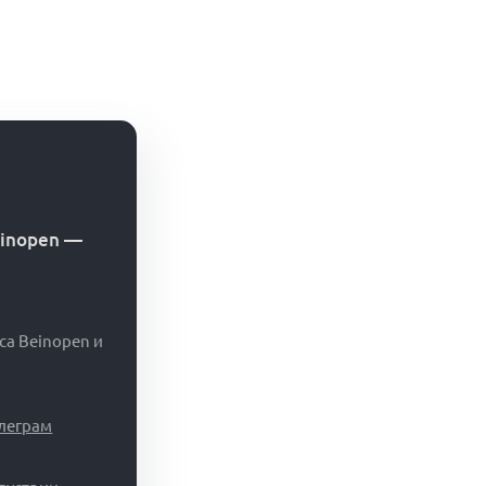
einopen
—
са Beinopen и
елеграм