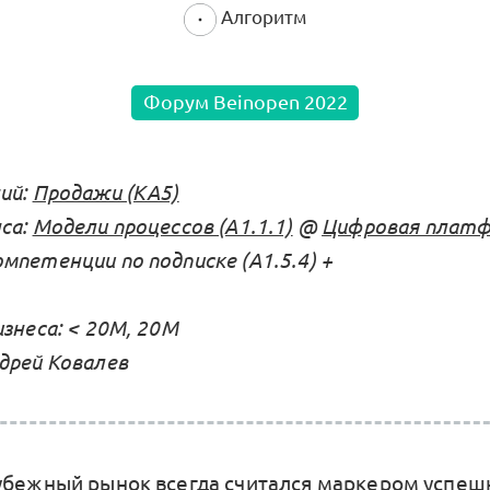
Алгоритм
Форум Beinopen 2022
ий:
Продажи (KA5)
са:
Модели процессов (А1.1.1)
@
Цифровая платфо
мпетенции по подписке (А1.5.4) +
знеса: < 20М, 20М
дрей Ковалев
убежный рынок всегда считался маркером успеш