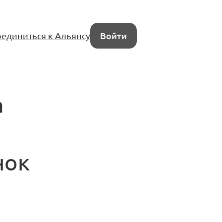
единиться к Альянсу
Войти
а
нок