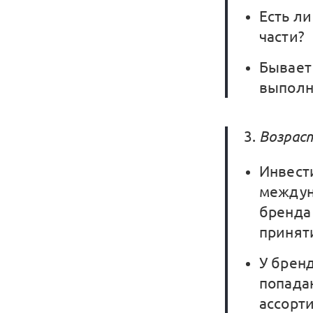
Есть л
части?
Бывает 
выполн
Возрас
Инвест
междун
бренда 
принят
У бренд
попадан
ассорти