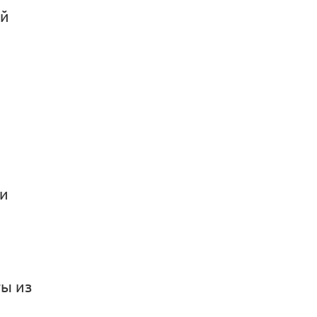
ой
ни
ты из