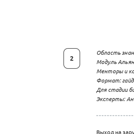
Область знан
2
Модуль Альян
Менторы и ко
Формат: гайд
Для стадии би
Эксперты: Ан
Выход на зар