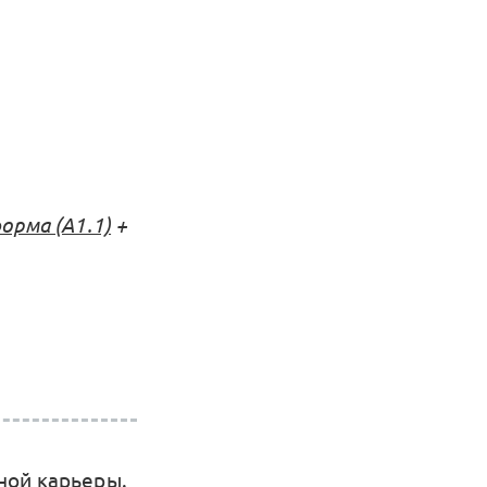
рма (А1.1)
+
ной карьеры.