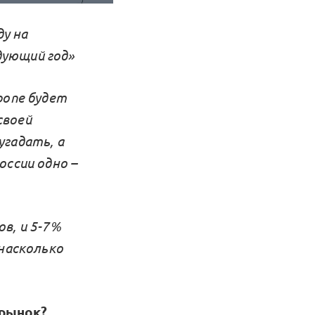
ду на
дующий год»
ропе будет
своей
угадать, а
оссии одно –
в, и 5-7%
 насколько
 рынок?