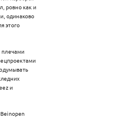
л, ровно как и
ии, одинаково
ля этого
за плечами
спецпроектами
родумывать
оследних
eez и
 Beinopen