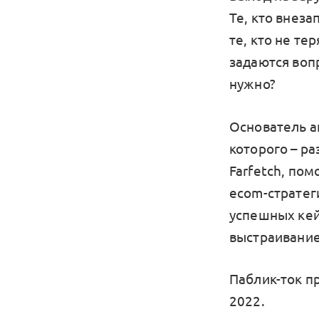
Те, кто внеза
те, кто не т
задаются вопр
нужно?
Основатель а
которого – р
Farfetch, по
ecom-стратеги
успешных кей
выстраивание
Паблик-ток п
2022.