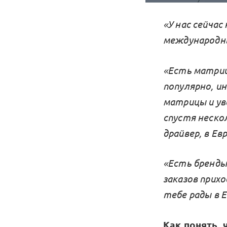
«У нас сейчас
международны
«Есть матриц
популярно, и
матрицы и ув
спустя неско
драйвер, в Ев
«Есть бренды
заказов прих
тебе рады в Е
Как понять,