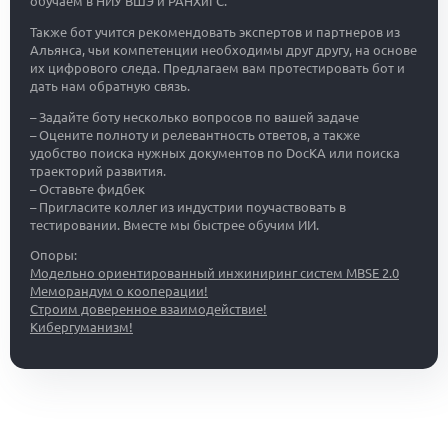
обучаем в НИУ ВШЭ и РАНХиГС.
Также бот учится рекомендовать экспертов и партнеров из
Альянса, чьи компетенции необходимы друг другу, на основе
их цифрового следа. Предлагаем вам протестировать бот и
дать нам обратную связь.
– Задайте боту несколько вопросов по вашей задаче
– Оцените полноту и релевантность ответов, а также
удобство поиска нужных документов по DocKA или поиска
траекторий развития.
– Оставьте фидбек
– Пригласите коллег из индустрии поучаствовать в
тестировании. Вместе мы быстрее обучим ИИ.
Опоры:
Модельно ориентированный инжиниринг систем MBSE 2.0
Меморандум о кооперации!
Строим доверенное взаимодействие!
Кибергуманизм!