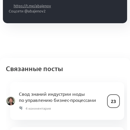
https://t.me/abajenov
Соцсети @abajenov2
Связанные посты
Свод знаний индустрии моды
по управлению бизнес-процессами
23
4 комментария