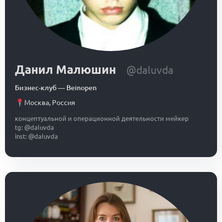
Данил Малюшин
@daluvda
Бизнес-клуб
—
Beinopen
Москва
,
Россия
концептуальной и операционной деятельности мейкер
tg: @daluvda
inst: @daluvda