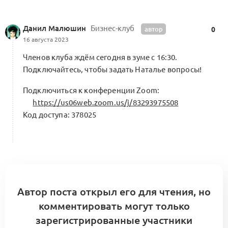
A1: Центр компетенций Альянса.
Данил Малюшин
Бизнес-клуб
Кооперационные контуры и модульные
автор
0
0
сборки
16 августа 2023
5 комментариев
Меморандум о кооперации
Членов клуба ждём сегодня в зуме с 16:30.
Подключайтесь, чтобы задать Наталье вопросы!
Подключиться к конференции Zoom:
https://us06web.zoom.us/j/83293975508
Код доступа: 378025
Автор поста открыл его для чтения, но
комментировать могут только
зарегистрированные участники