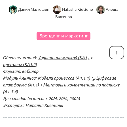
Данил Малюшин
Natasha Kietiene
Алеша
Баженов
Брендинг и маркетинг
1
Область знаний:
Управление маркой (KA1 )
>
Брендинг (КА1.2)
Формат: вебинар
Модуль Альянса: Модели процессов (А1.1.1) @
Цифровая
платформа (А1.1)
+ Менторы и компетенции по подписке
(А1.5.4)
Для стадии бизнеса: < 20М, 20М, 200M
Эксперты: Наталья Киетины