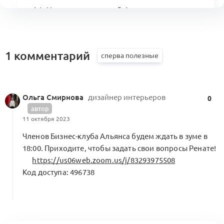
A1: Центр компетенций Альянса.
Кооперационные контуры и модульные
0
сборки
5 комментариев
Меморандум о кооперации
1 комментарий
Ценообразование в премиальных
Ольга Смирнова
дизайнер интерьеров
брендах, опыт The Row (KA1.3.2.1)
0
0
автор
Операционка и бизнес
11 октября 2023
3 комментария
Членов Бизнес-клуба Альянса будем ждать в зуме в
18:00. Приходите, чтобы задать свои вопросы Ренате!
https://us06web.zoom.us/j/83293975508
Код доступа: 496738