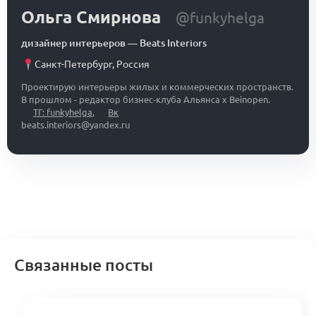
Ольга Смирнова
@funkyhelga
дизайнер интерьеров
—
Beats Interiors
Санкт-Петербург
,
Россия
Проектирую интерьеры жилых и коммерческих пространств.
В прошлом - редактор бизнес-клуба Альянса x Beinopen.
ТГ: funkyhelga
,
Вк
beats.interiors@yandex.ru
Связанные посты