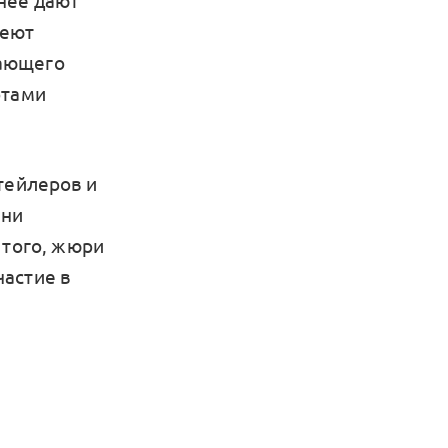
нее дают
меют
чающего
ртами
тейлеров и
Они
 того, жюри
астие в