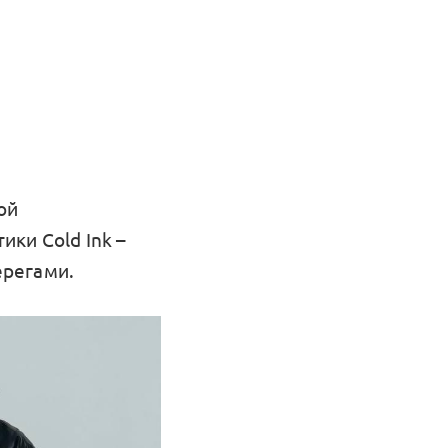
ой
ки Cold Ink –
ерегами.