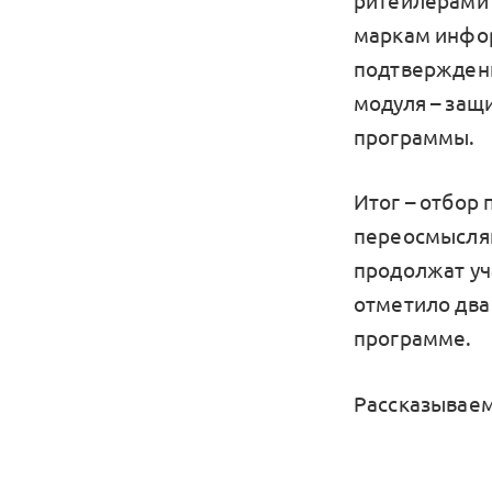
ритейлерами 
маркам инфор
подтвержденн
модуля – защ
программы.
Итог – отбор
переосмысляю
продолжат уч
отметило два
программе.
Рассказываем