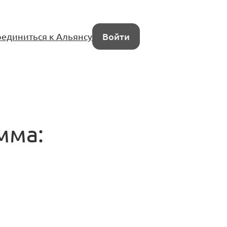
единиться к Альянсу
Войти
мма: