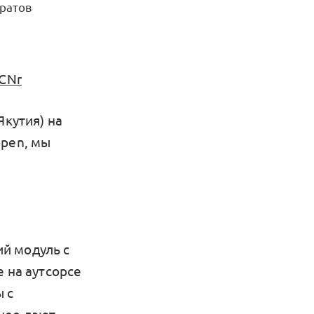
ратов
3CNr
Якутия) на
open, мы
й модуль с
 на аутсорсе
ы с