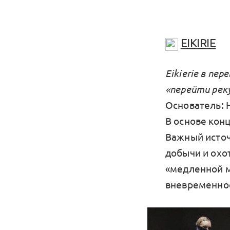
EIKIRIE
Eikierie в пе
«перейти реку
Основатель: 
В основе кон
Важный источ
добычи и охо
«медленной м
вневременно