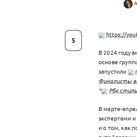
А
https://yo
5
В 2024 году в
основе групп
запустили
Финалисты в
*
Рбк стиль
В марте-апре
экспертами и
и о том, как 