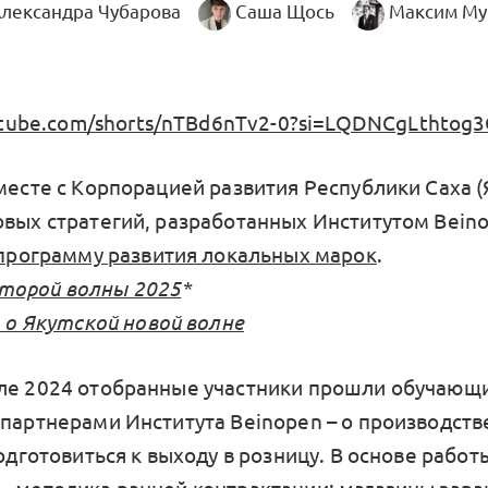
лександра Чубарова
Саша Щось
Максим Му
utube.com/shorts/nTBd6nTv2-0?si=LQDNCgLthtog
месте с Корпорацией развития Республики Саха (
овых стратегий, разработанных Институтом Bein
программу развития локальных марок
.
торой волны 2025
*
 о Якутской новой волне
ле 2024 отобранные участники прошли обучающи
 партнерами Института Beinopen – о производстве
подготовиться к выходу в розницу. В основе работ