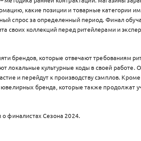
– методика ранней контрактации: магазины зара
мацию, какие позиции и товарные категории и
ый спрос за определенный период. Финал обу
ита своих коллекций перед ритейлерами и экспе
 пяти брендов, которые отвечают требованиям ри
т локальные культурные коды в своей работе. 
астие и перейдут к производству сэмплов. Кроме
 ювелирных бренда, которые также продолжат уч
 о финалистах Сезона 2024.