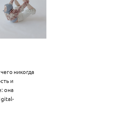
чего никогда
сть и
: она
gital-