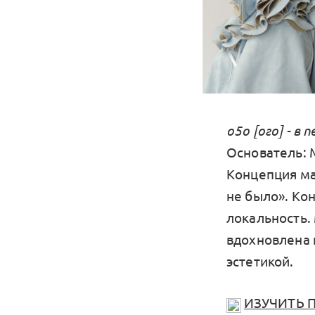
о5о [ого] - в
Основатель: 
Концепция ма
не было». Кон
локальность.
вдохновлена н
эстетикой.
ИЗУЧИТЬ 