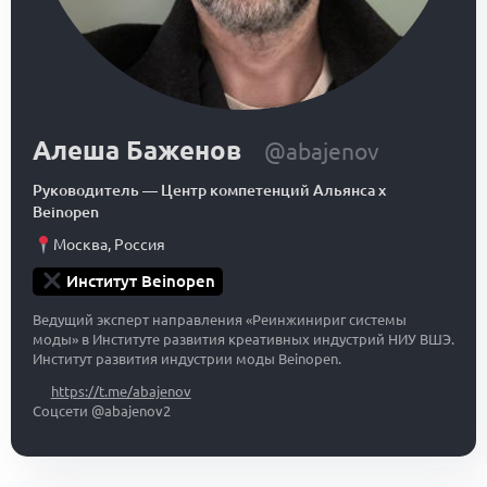
Алеша Баженов
@abajenov
Руководитель
—
Центр компетенций Альянса x
Beinopen
Москва
,
Россия
Институт Beinopen
Ведущий эксперт направления «Реинжинириг системы
моды» в Институте развития креативных индустрий НИУ ВШЭ.
Институт развития индустрии моды Beinopen.
https://t.me/abajenov
Соцсети @abajenov2