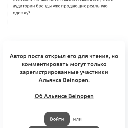
аудитории бренды уже продающие реальную
одежду?
Проектная сессия. Кооперационная
цепочка «торговый центр — поп-ап
стор/универмаг — микромарки —
1
производства»
Форум Beinopen 2022
0 комментариев
Автор поста открыл его для чтения, но
комментировать могут только
Отчет и Планы Альянса x Beinopen
2023/2024
зарегистрированные участники
Конструирование Альянса
1
Альянса Beinopen.
5 комментариев
Об Альянсе Beinopen
1
Интро:
Богдан Шалдугин
4 комментария
Войти
или
Проектная сессия. Элементы цепочки