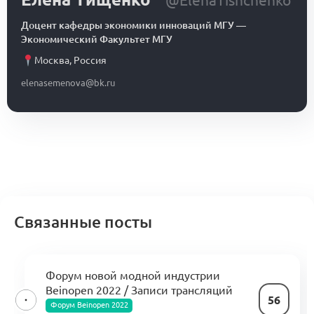
@ElenaTishchenko
Доцент кафедры экономики инноваций МГУ
—
Экономический Факультет МГУ
Москва
,
Россия
elenasemenova@bk.ru
Связанные посты
Форум новой модной индустрии
Beinopen 2022 / Записи трансляций
56
Форум Beinopen 2022