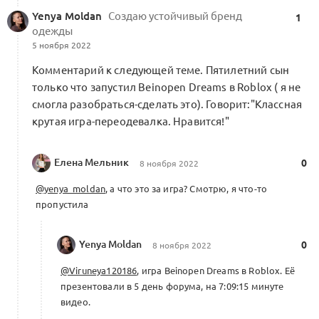
проектов
6
Yenya Moldan
Cоздаю устойчивый бренд
1
4 комментария
одежды
5 ноября 2022
Комментарий к следующей теме. Пятилетний сын
только что запустил Beinopen Dreams в Roblox ( я не
«Видение ритма», встреча 1. Основные
смогла разобраться-сделать это). Говорит:"Классная
тезисы Елены Тищенко, Алексея
3
крутая игра-переодевалка. Нравится!"
Кравцова и Марии Титовой
Посты месяца
0 комментариев
Меморандум о кооперации
Елена Мельник
0
8 ноября 2022
@yenya_moldan
, а что это за игра? Смотрю, я что-то
пропустила
Серия зум-встреч «Видение ритма»
2
0 комментариев
Меморандум о кооперации
Yenya Moldan
0
8 ноября 2022
@Viruneya120186
, игра Beinopen Dreams в Roblox. Её
презентовали в 5 день форума, на 7:09:15 минуте
видео.
Проектирование премиального