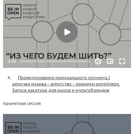
Проектирование премиального сегмента /
цепочка «марка – агентство – премиум ритейлер».
Запуск хакатона для марок и мультибрендов
проектная сессия