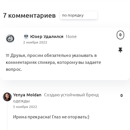
18 комментариев
7 комментариев
0
Юзер Удалился
None
Об Альянсе х Beinopen
2 ноября 2022
Конструирование Альянса
8
1 комментарий
!!! Друзья, просим обязательно указывать в
комментариях спикера, которому вы задаете
вопрос.
Манифест разнообразия и единения
Посты месяца
7
Yenya Moldan
Cоздаю устойчивый бренд
0
0 комментариев
одежды
5 ноября 2022
Ирина прекрасна! Глаз не оторвать:)
Развитие форума и запуск пилотных