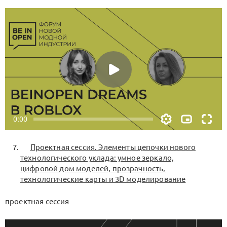
Проектная сессия. Элементы цепочки нового
технологического уклада: умное зеркало,
цифровой дом моделей, прозрачность,
технологические карты и 3D моделирование
проектная сессия