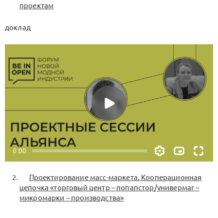
проектам
доклад
Проектирование масс-маркета. Кооперационная
цепочка «торговый центр – попапстор/универмаг –
микромарки – производства»