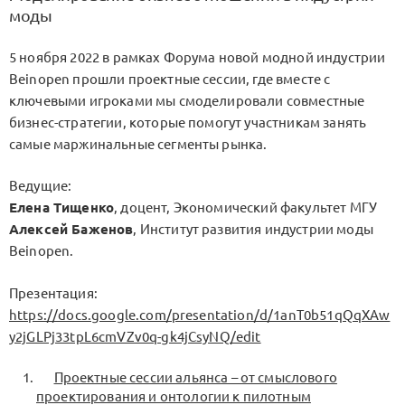
моды
5 ноября 2022 в рамках Форума новой модной индустрии
Beinopen прошли проектные сессии, где вместе с
ключевыми игроками мы смоделировали совместные
бизнес-стратегии, которые помогут участникам занять
самые маржинальные сегменты рынка.
Ведущие:
Елена Тищенко
, доцент, Экономический факультет МГУ
Алексей Баженов
, Институт развития индустрии моды
Beinopen.
Презентация:
https://docs.google.com/presentation/d/1anT0b51qQqXAw
y2jGLPj33tpL6cmVZv0q-gk4jCsyNQ/edit
Проектные сессии альянса – от смыслового
проектирования и онтологии к пилотным