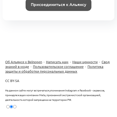
нового технологического уклада
Присоединиться к Альянсу
1
Форум Beinopen 2022
0 комментариев
Проектная сессия. Кооперационная
цепочка «стилисты — креативная
1
индустрия — рынок»
Форум Beinopen 2022
0 комментариев
Об Альянсе х Beinopen
·
Написать нам
·
Наши ценности
·
Свод
знаний в моде
·
Пользовательское соглашение
·
Политика
защиты и обработки персональных данных
«Якутский Альянс» — партнерская
CC BY-SA
стратегия международного развития
индустрии моды, ювелирки
0
На данном сайте могут встречаться упоминания Instagram и Facebook - сервисов,
и предметного дизайна
принадлежащих компании Meta, признанной экстремистской организацией,
2 комментария
деятельность которой запрещена на территории РФ.
Якутская новая волна