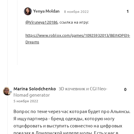
сегмента / цепочка «марка —
агентство — премиум ритейлер»
Yenya Moldan
2
1
8 ноября 2022
Форум Beinopen 2022
@Viruneya120186
, ссылка на игру:
0 комментариев
Хакатон 2023
https://www.roblox.com/games/10925932013/BEINOPEN-
Dreams
Проектная сессия «Из чего будем
шить?» / цепочка «фабрика тканей —
выставка — агент — производители
2
и марки»
Форум Beinopen 2022
0 комментариев
Marina Solodchenko
3D кочевник и CGI Neo-
0
Nomad generator
Проектные сессии альянса —
5 ноября 2022
от смыслового проектирования
и онтологии к пилотным проектам
1
Вопрос по теме через час которая будет про Альянсы.
Форум Beinopen 2022
Я ищу партнера - бренд одежды, которую могу
0 комментариев
Меморандум о кооперации
отцифровать и выступить совместно на цифровых
показах в Лондонской неделе моды. Есть у нас в