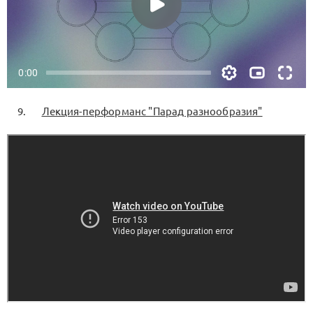
Лекция-перформанс "Парад разнообразия"