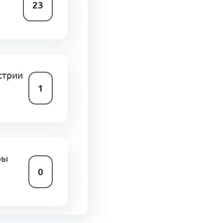
23
стрии
1
ры
0