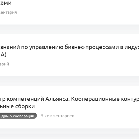
сами
ментария
 знаний по управлению бизнес-процессами в инду
KA)
арий
тр компетенций Альянса. Кооперационные конту
льные сборки
5 комментариев
дум о кооперации