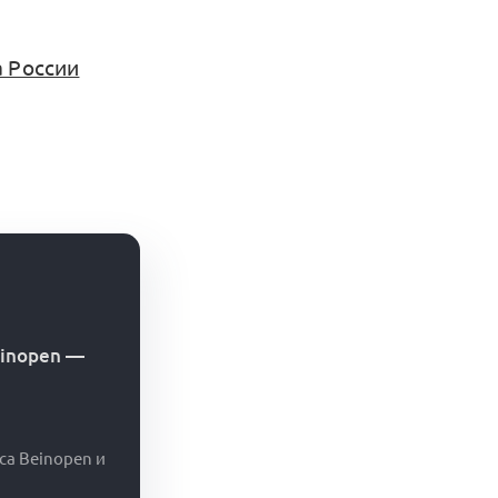
 России
einopen
—
са Beinopen и