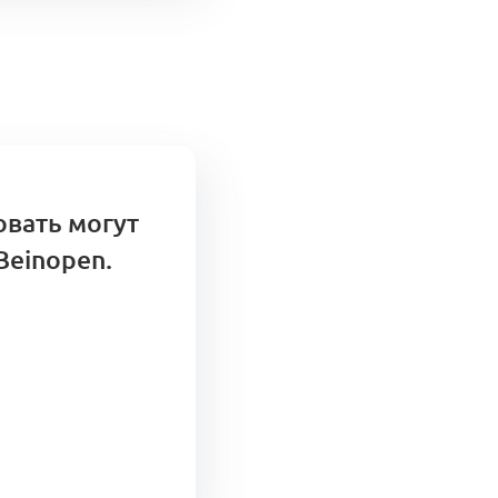
родажи
0
овать могут
Beinopen.