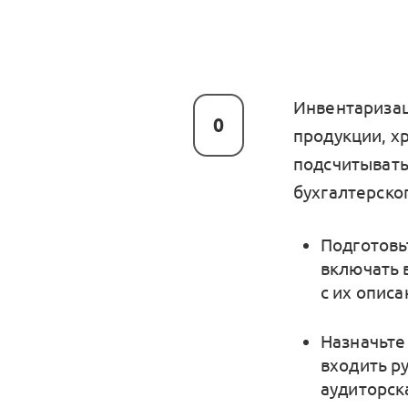
Инвентаризац
0
продукции, х
подсчитывать
бухгалтерског
Подготовь
включать 
с их опис
Назначьте
входить р
аудиторск