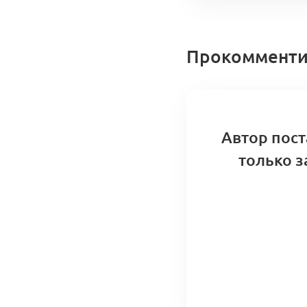
Роли, о
Прокомменти
0 коммент
Автор пост
только з