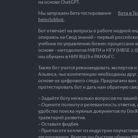
на основе ChatGPT.
Мы запускаем бета-тестирование
бота в Т
beinclubbot
.
Бот отвечает на вопросы о работе модной ин
опираясь на Свод знаний – первый российск
учебник по управлению бизнес-процессами в
основе – методология МФТИ и МГУ (MBSE 2.0)
мы обучаем в НИУ ВШЭ и РАНХиГС.
Также бот учится рекомендовать экспертов и
Альянса, чьи компетенции необходимы друг д
основе их цифрового следа. Предлагаем вам
протестировать бот и дать нам обратную связ
– Задайте боту несколько вопросов по вашей
– Оцените полноту и релевантность ответов, 
удобство поиска нужных документов по DocK
траекторий развития.
– Оставьте фидбек
– Пригласите коллег из индустрии поучаствов
тестировании. Вместе мы быстрее обучим ИИ