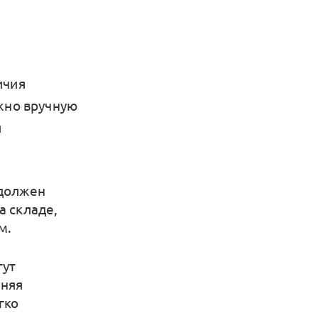
ичия
ажно вручную
и
 должен
а складе,
м.
гут
нняя
гко