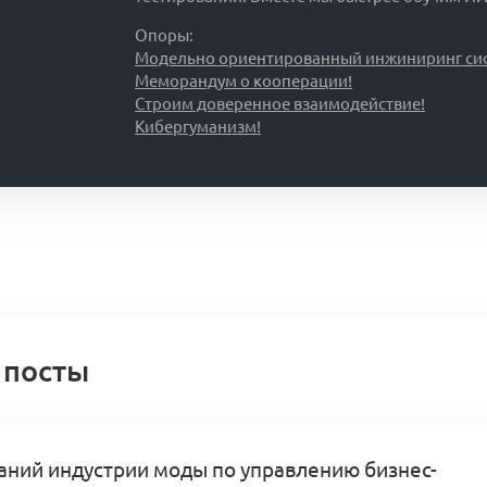
Опоры:
Модельно ориентированный инжиниринг сис
Меморандум о кооперации!
Строим доверенное взаимодействие!
Кибергуманизм!
 посты
аний индустрии моды по управлению бизнес-