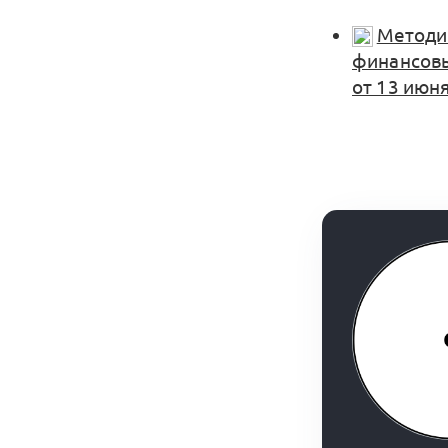
Методич
финансовы
от 13 июня