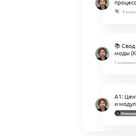
процес
4 ком
📚 Свод
моды (
1 коммент
A1: Цен
и моду
Меморан