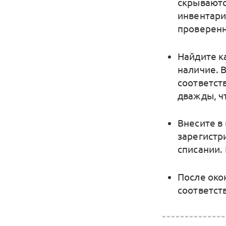
скрываютс
инвентари
проверенн
Найдите к
наличие. 
соответст
дважды, ч
Внесите в
зарегистр
списании.
После око
соответст