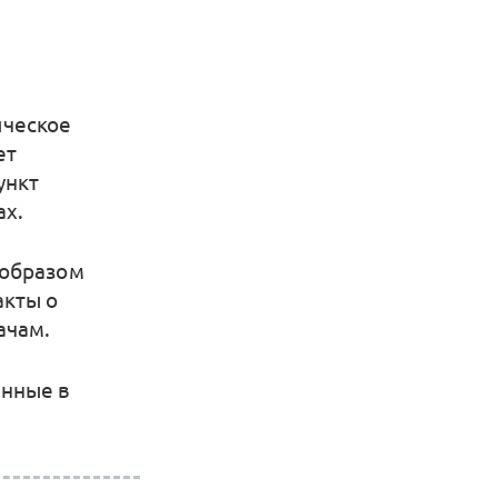
ическое
ет
ункт
ах.
 образом
акты о
ачам.
анные в