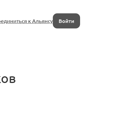
единиться к Альянсу
Войти
ков