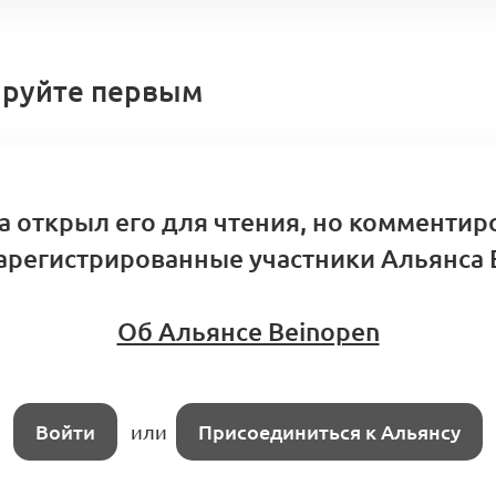
тветственность и права решения (KA5.1)
Ритейл и п
руйте первым
ариев
а открыл его для чтения, но комментир
арегистрированные участники Альянса 
Об Альянсе Beinopen
Войти
или
Присоединиться к Альянсу