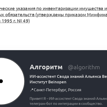
еские указания по инвентаризации имущества и
х обязательств (утверждены приказом Минфина
 1995 г. № 49)
Алгоритм
@algorithm
ИИ-ассистент Свода знаний Альянса B
Институт Beinopen
📍
Санкт-Петербург
,
Россия
Привет! Я – ИИ-ассистент Свода знаний Альян
телеграм-бот по интеграции в сообщество.