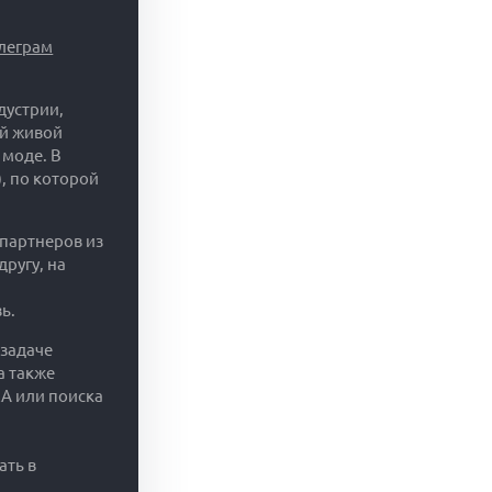
елеграм
дустрии,
ий живой
 моде. В
, по которой
 партнеров из
ругу, на
ь.
 задаче
а также
A или поиска
ать в
.