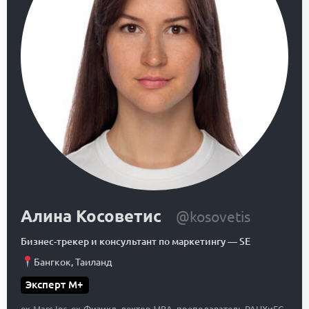
Алина Косоветис
@kosovetis
Бизнес-трекер и консультант по маркетингу
—
SE
Бангкок
,
Таиланд
Эксперт M+
ex-Mars Inc, ex-Физикл, лектор MBA, преподаватель РАНХиГС