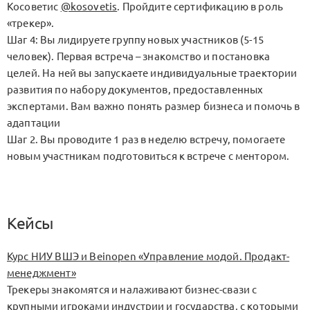
Косоветис
@kosovetis
. Пройдите сертификацию в роль
«трекер».
Шаг 4: Вы лидируете группу новых участников (5-15
человек). Первая встреча – знакомство и постановка
целей. На ней вы запускаете индивидуальные траектории
развития по набору документов, предоставленных
экспертами. Вам важно понять размер бизнеса и помочь в
адаптации
Шаг 2. Вы проводите 1 раз в неделю встречу, помогаете
новым участникам подготовиться к встрече с ментором.
Кейсы
Курс НИУ ВШЭ и Beinopen «Управление модой. Продакт-
менеджмент»
Трекеры знакомятся и налаживают бизнес-свази с
крупными игроками индустрии и государства, с которыми