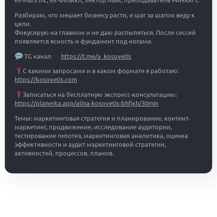
Разбираю, что мешает бизнесу расти, и шаг за шагом веду к
цели.
Фокусирую на главном и не даю распыляться. После сессий
появляется ясность и фундамент под ногами.
TG канал
https://t.me/a_kosovetis
С какими запросами и в каком формате я работаю:
https://kosovetis.com
Записаться на бесплатную экспресс-консультацию:
https://planerka.app/alina-kosovetis-bhfjxh/30min
Темы: маркетинговая стратегия и планирование, контент-
маркетинг, продвижение, исследование аудитории,
тестирование гипотез, маркетинговая аналитика, оценка
эффективности и аудит маркетинговой стратегии,
активностей, процессов, планов.