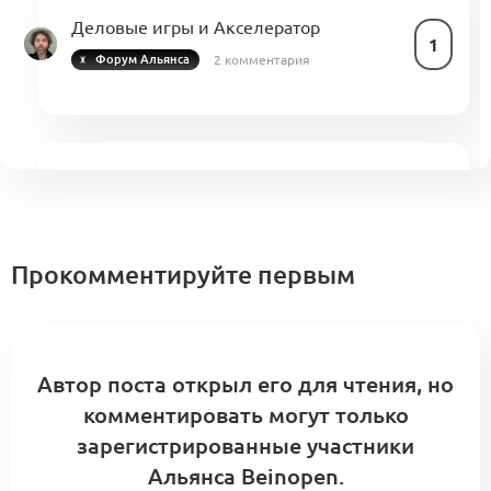
Деловые игры и Акселератор
1
2 комментария
Форум Альянса
Как стать трекером бизнес-клуба
Beinopen?
0
0 комментариев
Прокомментируйте первым
Шаг 2. Найдите свою точку входа
и роста в Альянсе: карта ролей
Автор поста открыл его для чтения, но
0
и программа развития компетенций
комментировать могут только
0 комментариев
зарегистрированные участники
Альянса Beinopen.