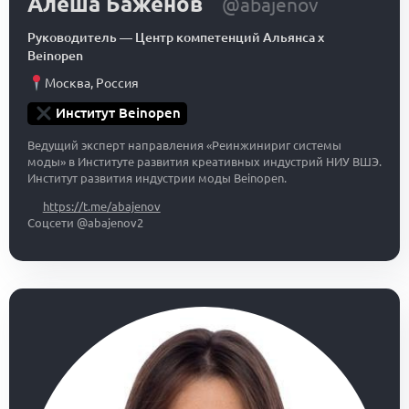
Алеша Баженов
@abajenov
Руководитель
—
Центр компетенций Альянса x
Beinopen
Москва
,
Россия
Институт Beinopen
Ведущий эксперт направления «Реинжинириг системы
моды» в Институте развития креативных индустрий НИУ ВШЭ.
Институт развития индустрии моды Beinopen.
https://t.me/abajenov
Соцсети @abajenov2