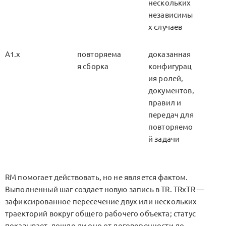
нескольких
независимы
х случаев
A1.x
повторяема
доказанная
я сборка
конфигурац
ия ролей,
документов,
правил и
передач для
повторяемо
й задачи
RM
помогает действовать, но не является фактом.
Выполненный шаг создает новую запись в
TR
.
TRxTR
—
зафиксированное пересечение двух или нескольких
траекторий вокруг общего рабочего объекта; статус
показывает, дошло ли оно от договоренности до