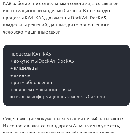
KA6 работает не с отдельными советами, а со связной
информационной моделью бизнеса. В нее входят
процессы
KA1–KA5
, документы
DocKA1–DocKA5
,
владельцы решений, данные, ритм обновления и
человеко-машинные связи.
процессы KA1–KA5

+ документы DocKA1–DocKA5

+ владельцы

+ данные

+ ритм обновления

+ человеко-машинные связи

Существующие документы компании не выбрасываются.
Их сопоставляют со стандартом Альянса: что уже есть,
чего не хватает, кто отвечает за обновление и какая