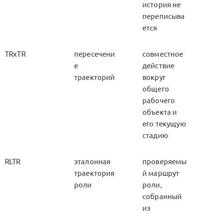
история не
переписыва
ется
TRxTR
пересечени
совместное
е
действие
траекторий
вокруг
общего
рабочего
объекта и
его текущую
стадию
RLTR
эталонная
проверяемы
траектория
й маршрут
роли
роли,
собранный
из