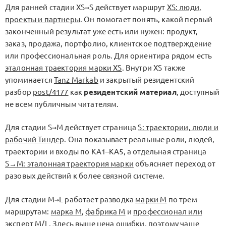
Для ранней стадии
XS→S
действует маршрут
XS: люди,
проекты и партнеры
. Он помогает понять, какой первый
законченный результат уже есть или нужен: продукт,
заказ, продажа, портфолио, клиентское подтверждение
или профессиональная роль. Для ориентира рядом есть
эталонная траектория марки XS
. Внутри XS также
упоминается
Tanz Markab
и закрытый резидентский
разбор
post/4177
как
резидентский материал
, доступный
не всем публичным читателям.
Для стадии
S→M
действует страница
S: траектории, люди и
рабочий Тиндер
. Она показывает реальные роли, людей,
траектории и входы по
KA1–KA5
, а отдельная страница
S→M: эталонная траектория марки
объясняет переход от
разовых действий к более связной системе.
Для стадии
M→L
работает разводка
марки M
по трем
маршрутам:
марка M
,
фабрика M
и
профессионал или
эксперт M/L
. Здесь выше цена ошибки, поэтому чаще