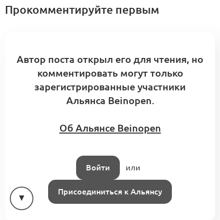
Прокомментируйте первым
Модельно-ориентированный
системный инжиниринг 2.0 (DocKA0.1)
Автор поста открыл его для чтения, но
1
Конструирование Альянса
комментировать могут только
0 комментариев
зарегистрированные участники
Альянса Beinopen.
Об Альянсе Beinopen
06
Лаборатория Альянса
1
1 комментарий
августа
Войти
или
Присоединиться к Альянсу
Свод знаний по управлению
бизнес-процессами в индустрии моды
1
(KA)