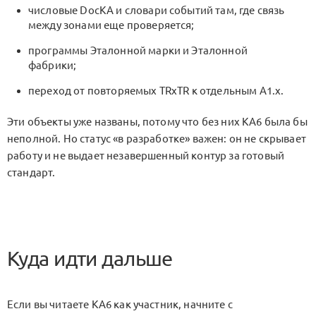
числовые DocKA и словари событий там, где связь
между зонами еще проверяется;
программы Эталонной марки и Эталонной
фабрики;
переход от повторяемых
TRxTR
к отдельным
A1.x
.
Эти объекты уже названы, потому что без них KA6 была бы
неполной. Но статус «в разработке» важен: он не скрывает
работу и не выдает незавершенный контур за готовый
стандарт.
Куда идти дальше
Если вы читаете KA6 как участник, начните с