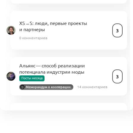
XS→S: люди, первые проекты
и партнеры
3
0 комментариев
Альянс — способ реализации
потенциала индустрии моды
3
Посты месяца
14 комментариев
Меморандум о кооперации
L/XL: развивать отраслевые решения
вместе с Альянсом
1
0 комментариев