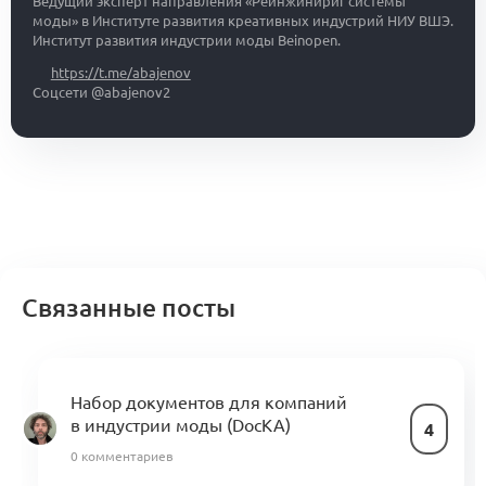
Ведущий эксперт направления «Реинжинириг системы
моды» в Институте развития креативных индустрий НИУ ВШЭ.
Институт развития индустрии моды Beinopen.
https://t.me/abajenov
Соцсети @abajenov2
Связанные посты
Набор документов для компаний
в индустрии моды (DocKA)
4
0 комментариев