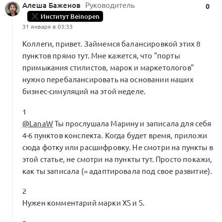
Алеша Баженов
Руководитель
0
Институт Beinopen
Эталонная траектория марки XS:
31 января в 03:33
от первого продукта к повторяемой
Коллеги, привет. Займемся балансировкой этих 8
0
продаже
пунктов прямо тут. Мне кажется, что "порты
0 комментариев
Форум Альянса
примыкания стилистов, марок и маркетологов"
нужно перебалансировать на основании наших
бизнес-симуляций на этой неделе.
1
→ 3.2 Траектория маркам
0
@LanaW
Ты прослушала Марину и записала для себя
10 комментариев
Форум Альянса
4-6 пунктов конспекта. Когда будет время, приложи
сюда фотку или расшифровку. Не смотри на пункты в
этой статье, не смотри на пункты тут. Просто покажи,
как ты записала (= адаптировала под свое развитие).
Правила работы в тройке
2
0
Нужен комментарий марки XS и S.
1 комментарий
Форум Альянса