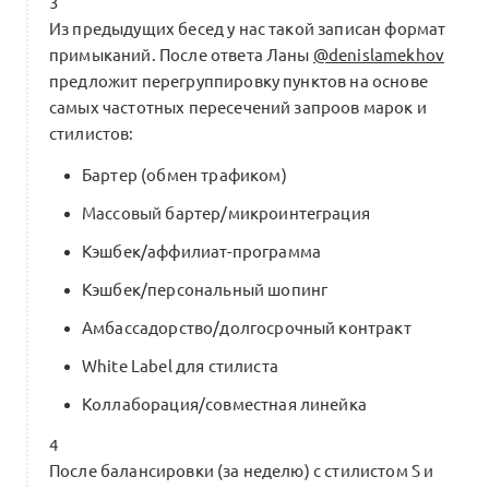
3
Из предыдущих бесед у нас такой записан формат
примыканий. После ответа Ланы
@denislamekhov
предложит перегруппировку пунктов на основе
Основатель / руководитель марки
самых частотных пересечений запроов марок и
XS → S
0
стилистов:
0 комментариев
Бартер (обмен трафиком)
Массовый бартер/микроинтеграция
Будущее индустрии моды зависит
Кэшбек/аффилиат-программа
от эффективности взаимодействия
0
Кэшбек/персональный шопинг
персональных стилистов и брендов
0 комментариев
Амбассадорство/долгосрочный контракт
White Label для стилиста
Коллаборация/совместная линейка
Семинар. Траектория стилистам:
8 форм взаимодействия с брендами
4
0
в 2026 году
После балансировки (за неделю) с стилистом S и