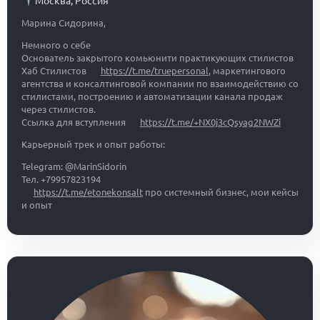
Москва
,
Россия
Марина Сидорина,
Немного о себе
Основатель закрытого комьюнити практикующих стилистов
Хаб Стилистов
https://t.me/truepersonal
, маркетингового
агентства и консалтинговой компании по взаимодействию со
стилистами, построению и автоматизации канала продаж
через стилистов.
Ссылка для вступления
https://t.me/+NX0j3cQsyag2NWZi
Карьерный трек и опыт работы:
Telegram: @MarinSidorin
Тел. +79957823194
https://t.me/etonekonsalt
про системный бизнес, мои кейсы
и опыт