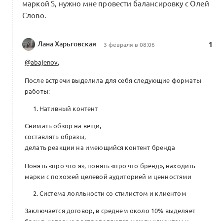
7 комментариев
Форум Альянса
маркой S, нужно мне провести балансировку с Олей
Слово.
Лана Харьговская
1
3 февраля в 08:06
Программа Акселератора 27 января —
12 марта
0
@abajenov
,
20 комментариев
Форум Альянса
После встречи выделила для себя следующие форматы
работы:
Нативный контент
Снимать обзор на вещи,
составлять образы,
делать реакции на имеющийся контент бренда
Понять «про что я», понять «про что бренд», находить
марки с похожей целевой аудиторией и ценностями
Система лояльности со стилистом и клиентом
Заключается договор, в среднем около 10% выделяет