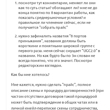
посмотри тут комментарии, меняют ли они
как-то суть статьи? обогащают ли? мне не до
конца понятно по 8 вариантам работы, как
показать среднерыночные условия? и
правильное ли членение сейчас, если не
получается "собрать прайс"
нужно зафиналить назватия "8 портов
примыкания", названия должны быть
короткими и понятными широкой группе с
первого раза. меня сейчас смущает "UGC2.0" в
названии. Но как будто бы по 3м словам не
всегда понятно, что это значит. Посмотри
редакторским взглядом.
Как бы мне хотелось?
Мне кажется, нужно сделать "прайс", полное
описание схемы и процедуру договоренностей (при
частом отсутствии договоров такой процедурой
может быть подтверждение в общих чатах или в
личной емейл-переписке схемы сотрудничества,