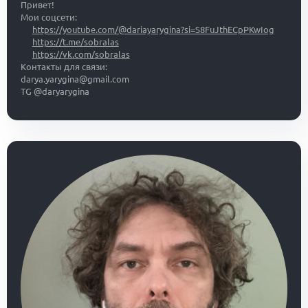
Привет!
Мои соцсети:
https://youtube.com/@dariayarygina?si=S8FuJthECpPKwIog
https://t.me/sobralas
https://vk.com/sobralas
Контакты для связи:
darya.yarygina@gmail.com
TG @daryarygina