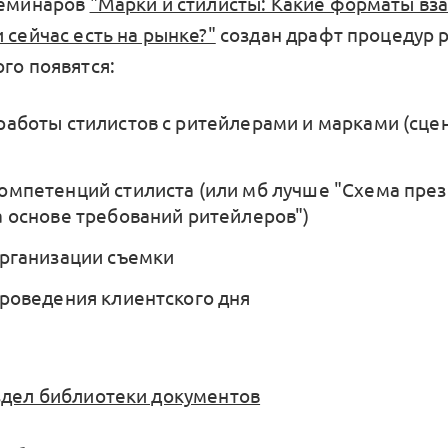
семинаров
"Марки и стилисты: Какие форматы вз
 сейчас есть на рынке?"
создан драфт процедур р
го появятся:
работы стилистов с ритейлерами и марками (сце
омпетенций стилиста (или мб лучше "Схема пре
а основе требований ритейлеров")
организации съемки
проведения клиентского дня
здел библиотеки документов