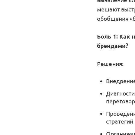
мешают выстр
обобщения «б
Боль 1: Как
брендами?
Решения:
Внедрение
Диагности
переговор
Проведени
стратегий
Организац