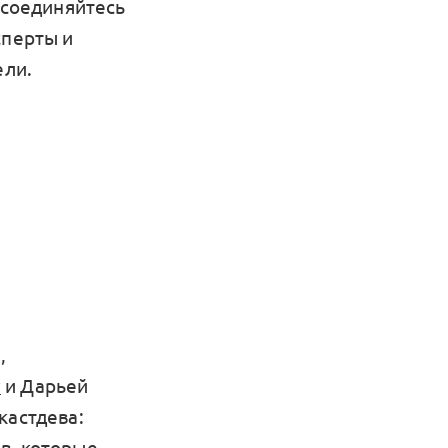
исоединяйтесь
сперты и
ели.
,
v
и Дарьей
 кастдева:
в, которые