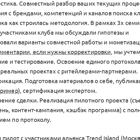
остика. Совместный разбор ваших текущих проце
ия с брендами, компетенций и каналов поиска к
ка как строилась методология. В рамках 3х семи
 участниками клуба мы обсуждали гипотезы и
овали варианты совместной работы и монетизац
мментарии, если нужны корректировки
, мы учтем
ние и тестирование. Освоение единого протокола
 реальных проектах с ритейлерами-партнерами.
фикация. Подготовка материалов о себе, публика
пример
), сертификация экспертом.
чение сделки. Реализация пилотного проекта (съ
ень, контент-кампания, кэшбэк программа) с по
ем по протоколу.
пилот с участниками альянса Trend Island (Москв