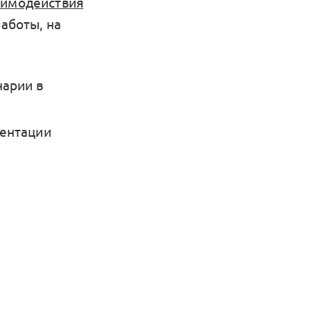
аимодействия
аботы, на
нарии в
зентации