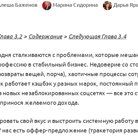
Алеша Баженов
Марина Сидорина
Дарья Яр
лава 3.2
>
Содержание
>
Следующая Глава 3.4
одня сталкиваются с проблемами, которые меша
рофессию в стабильный бизнес. Недоверие со ст
возвраты вещей, порча), хаотичные процессы сот
ак работает кэшбэк у разных марок, постоянный 
в новых незаблокированных соцсетях — все это 
е принося желаемого дохода.
ровать свой вкус и выстроить системную работу 
У нас есть оффер-предложение (тракетория разви