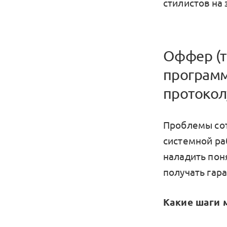
стилистов на 
Оффер (т
программ
протокол
Проблемы сот
системной ра
наладить пон
получать гар
Какие шаги 