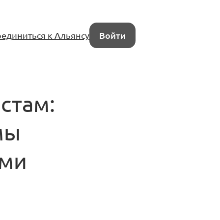
единиться к Альянсу
Войти
стам:
мы
ами