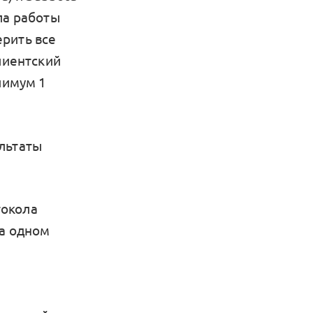
ла работы
рить все
лиентский
иимум 1
льтаты
токола
на одном