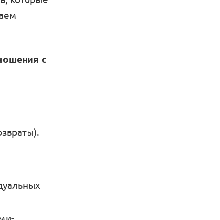
гаем
ношения с
озвраты).
идуальных
ми-