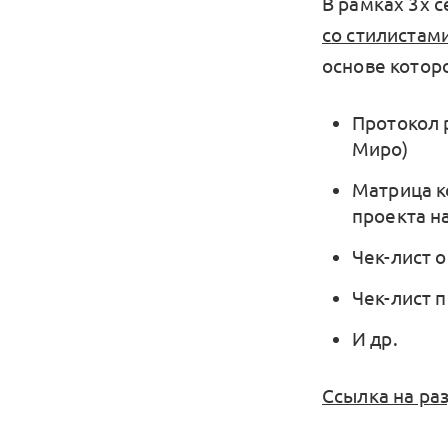
В рамках 3х 
со стилистами
основе которо
Протокол 
Миро)
Матрица к
проекта н
Чек-лист 
Чек-лист 
И др.
Ссылка на ра