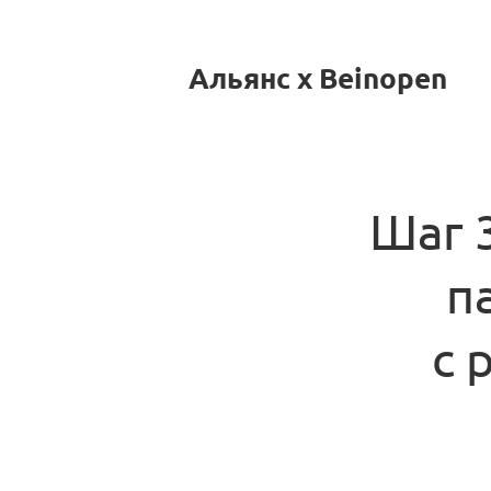
Альянс x Beinopen
Шаг 
п
с 