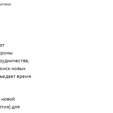
ыгина
ют
ороны
рудничества,
поиск новых
съедает время
в новой
тия) для