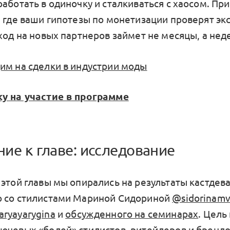
работать в одиночку и сталкиваться с хаосом. Пр
, где ваши гипотезы по монетизации проверят эк
ход на новых партнеров займет не месяцы, а нед
им на сделки в индустрии моды
у на участие в программе
ие к главе: исследование
этой главы мы опирались на результаты кастдева
 со стилистами Мариной Сидориной
@sidorinam
ryayarygina
и
обсужденного на семинарах
. Цель
ючевых «болей» стилистов, ритейлеров и брендо