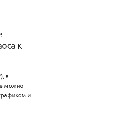
е
оса к
, а
де можно
трафиком и