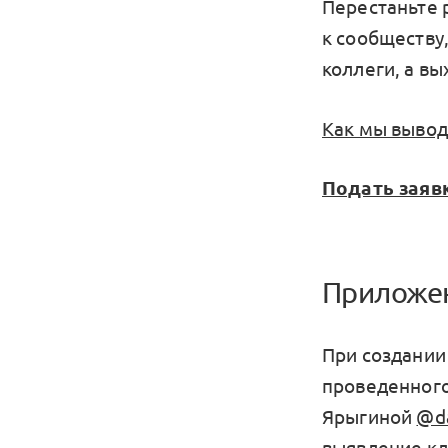
Перестаньте 
к сообществу
коллеги, а вы
Как мы вывод
Подать заявк
Приложен
При создании 
проведенного
Ярыгиной
@da
выявление кл