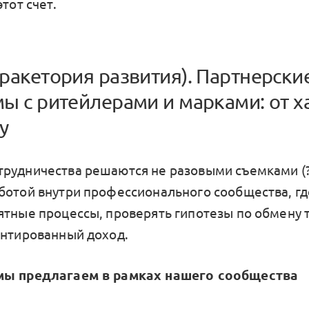
этот счет.
ракетория развития). Партнерски
ы с ритейлерами и марками: от ха
у
рудничества решаются не разовыми съемками (?)
ботой внутри профессионального сообщества, г
ятные процессы, проверять гипотезы по обмену 
антированный доход.
мы предлагаем в рамках нашего сообщества