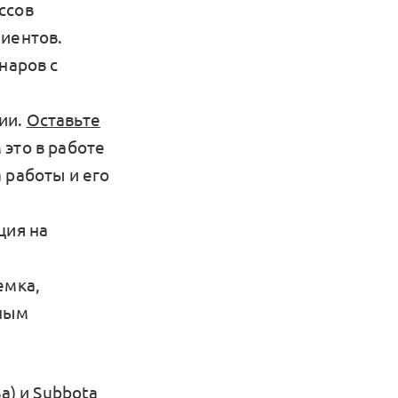
ссов
лиентов.
наров с
ии.
Оставьте
 это в работе
 работы и его
ция на
емка,
лным
а) и Subbota