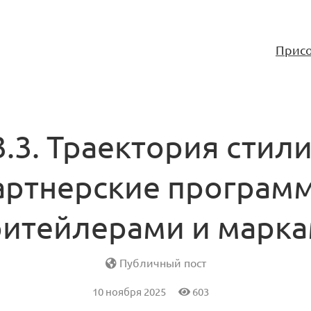
Присо
3.3. Траектория стили
артнерские програм
ритейлерами и марк
Публичный пост
10 ноября 2025
603