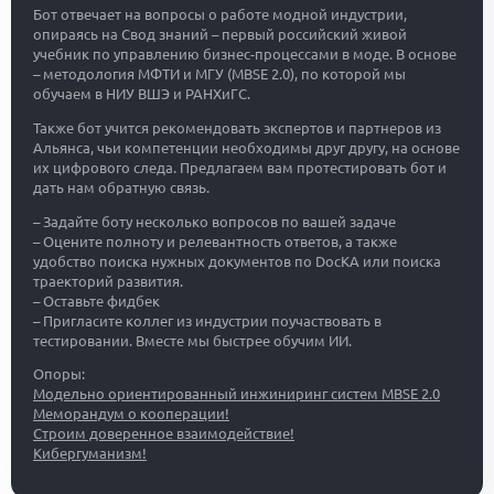
Бот отвечает на вопросы о работе модной индустрии,
опираясь на Свод знаний – первый российский живой
учебник по управлению бизнес-процессами в моде. В основе
– методология МФТИ и МГУ (MBSE 2.0), по которой мы
обучаем в НИУ ВШЭ и РАНХиГС.
Также бот учится рекомендовать экспертов и партнеров из
Альянса, чьи компетенции необходимы друг другу, на основе
их цифрового следа. Предлагаем вам протестировать бот и
дать нам обратную связь.
– Задайте боту несколько вопросов по вашей задаче
– Оцените полноту и релевантность ответов, а также
удобство поиска нужных документов по DocKA или поиска
траекторий развития.
– Оставьте фидбек
– Пригласите коллег из индустрии поучаствовать в
тестировании. Вместе мы быстрее обучим ИИ.
Опоры:
Модельно ориентированный инжиниринг систем MBSE 2.0
Меморандум о кооперации!
Строим доверенное взаимодействие!
Кибергуманизм!