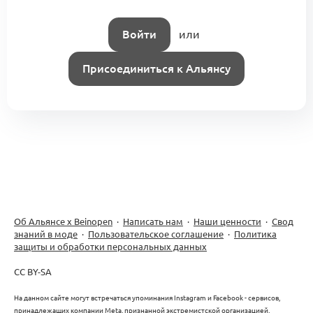
Войти
или
Присоединиться к Альянсу
Об Альянсе х Beinopen
·
Написать нам
·
Наши ценности
·
Свод
знаний в моде
·
Пользовательское соглашение
·
Политика
защиты и обработки персональных данных
CC BY-SA
На данном сайте могут встречаться упоминания Instagram и Facebook - сервисов,
принадлежащих компании Meta, признанной экстремистской организацией,