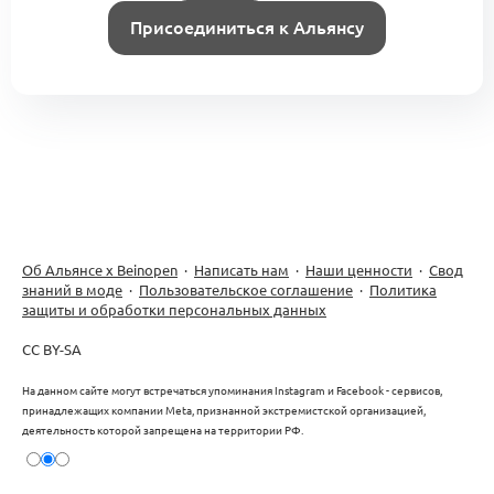
Присоединиться к Альянсу
0
Интро:
Романна Андросова
Траектория развития бренда Saqa
Omuk в Альянсе
0
2 комментария
Якутская новая волна
Об Альянсе х Beinopen
·
Написать нам
·
Наши ценности
·
Свод
знаний в моде
·
Пользовательское соглашение
·
Политика
защиты и обработки персональных данных
Как попасть на карту проектов Альянса
0
CC BY-SA
0 комментариев
На данном сайте могут встречаться упоминания Instagram и Facebook - сервисов,
принадлежащих компании Meta, признанной экстремистской организацией,
деятельность которой запрещена на территории РФ.
0
Интро:
Ирина Вахольдер