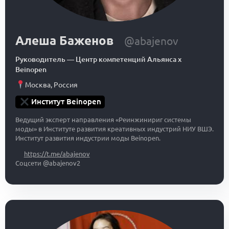
Алеша Баженов
@abajenov
Руководитель
—
Центр компетенций Альянса x
Beinopen
Москва
,
Россия
Институт Beinopen
Ведущий эксперт направления «Реинжинириг системы
моды» в Институте развития креативных индустрий НИУ ВШЭ.
Институт развития индустрии моды Beinopen.
https://t.me/abajenov
Соцсети @abajenov2