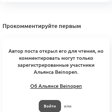
Якутская программа «марки-фабрики-
ритейл-инвестор»: последовательность
действий для создания устойчивой
2
партнерской цепочки
Посты месяца
Прокомментируйте первым
19 комментариев
Якутская новая волна
Автор поста открыл его для чтения, но
06
Лаборатория Альянса
1
комментировать могут только
1 комментарий
августа
зарегистрированные участники
Альянса Beinopen.
Об Альянсе Beinopen
Форкурс «Экспертная система
и персональный помощник для
1
ведения модного бизнеса»
1 комментарий
Форкурс
Войти
или