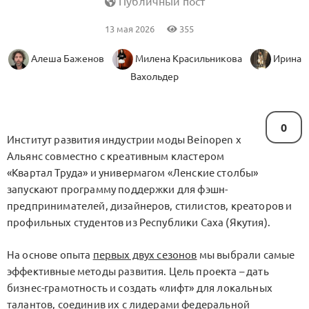
Публичный пост
13 мая 2026
355
Алеша Баженов
Милена Красильникова
Ирина
Вахольдер
0
Институт развития индустрии моды Beinopen x
Альянс совместно с креативным кластером
«Квартал Труда» и универмагом «Ленские столбы»
запускают программу поддержки для фэшн-
предпринимателей, дизайнеров, стилистов, креаторов и
профильных студентов из Республики Саха (Якутия).
На основе опыта
первых двух сезонов
мы выбрали самые
эффективные методы развития. Цель проекта – дать
бизнес-грамотность и создать «лифт» для локальных
талантов, соединив их с лидерами федеральной