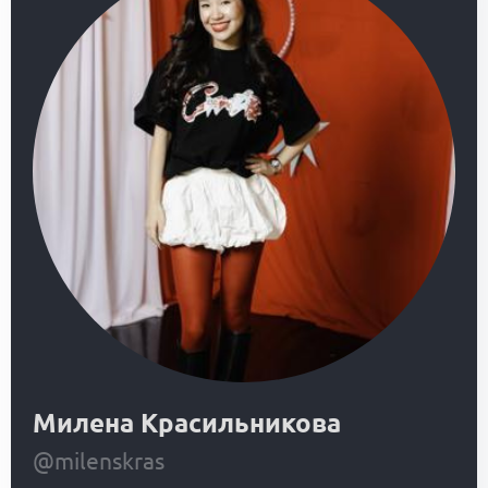
Милена Красильникова
@milenskras