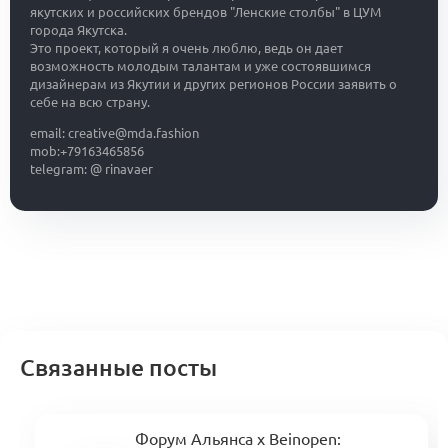
якутских и российских брендов "Ленские столбы" в ЦУМ
города Якутска.
Это проект, который я очень люблю, ведь он дает
возможность молодым талантам и уже состоявшимся
дизайнерам из Якутии и других регионов России заявить о
себе на всю страну.
email: creative@mda.fashion
mob:+79163465856
telegram: @ rinavaer
Связанные посты
Форум Альянса x Beinopen: