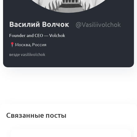
Василий Волчок
@Vasiliivolchok
Founder and CEO
—
Volchok
Москва
,
Россия
везде vasiliivolchok
Связанные посты