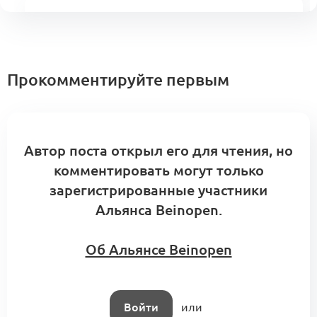
Операционка и бизнес (КА1.1)
Операционка и бизнес
1
0 комментариев
Прокомментируйте первым
Вопросы про производства в Турции
(KA4.2.3.8)
Автор поста открыл его для чтения, но
Производство
1
комментировать могут только
8 комментариев
зарегистрированные участники
Альянса Beinopen.
A1: Центр компетенций Альянса.
Об Альянсе Beinopen
Кооперационные контуры и модульные
0
сборки
5 комментариев
Меморандум о кооперации
Войти
или