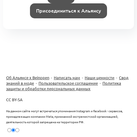
Присоединиться к Альянсу
Об Альянсе х Beinopen
·
Написать нам
·
Наши ценности
·
Свод
знаний в моде
·
Пользовательское соглашение
·
Политика
защиты и обработки персональных данных
CC BY-SA
На данном сайте могут встречаться упоминания Instagram и Facebook - сервисов,
принадлежащих компании Meta, признанной экстремистской организацией,
деятельность которой запрещена на территории РФ.