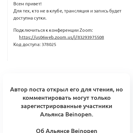
1 комментарий
Всем привет!
Для тех, кто не в клубе, трансляция и запись будет
доступна сутки.
Брендинг и айдентика с Альянсом
Подключиться к конференции Zoom:
x Beinopen и студией дизайна SANDS
https://us06web.zoom.us/j/83293975508
1
Брендинг и маркетинг
Код доступа: 378025
0 комментариев
A1: Центр компетенций Альянса.
Кооперационные контуры и модульные
0
сборки
Автор поста открыл его для чтения, но
5 комментариев
Меморандум о кооперации
комментировать могут только
зарегистрированные участники
Альянса Beinopen.
Об Альянсе Beinopen