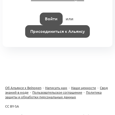
Войти
или
Присоединиться к Альянсу
Об Альянсе х Beinopen
·
Написать нам
·
Наши ценности
·
Свод
знаний в моде
·
Пользовательское соглашение
·
Политика
защиты и обработки персональных данных
CC BY-SA