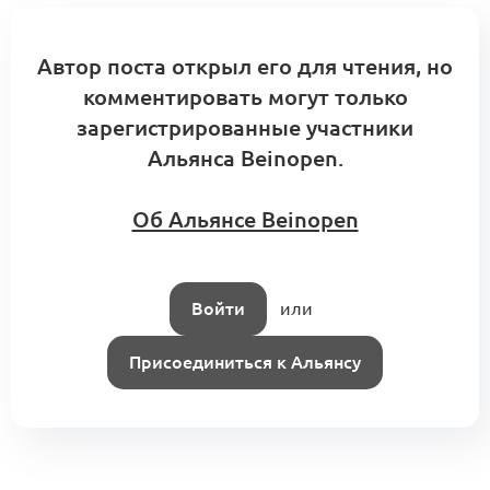
Синтетические ткани: особенности
работы с материалом
Автор поста открыл его для чтения, но
0
комментировать могут только
0 комментариев
зарегистрированные участники
Альянса Beinopen.
Рынок экологичных тканей: как
Об Альянсе Beinopen
сделать выбор?
0
0 комментариев
Войти
или
Присоединиться к Альянсу