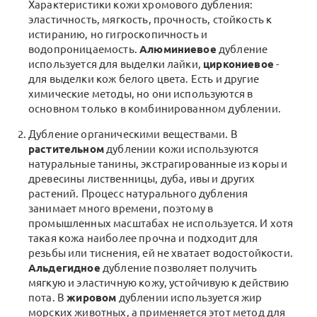
Характеристики кожи хромового дубления:
эластичность, мягкость, прочность, стойкость к
истиранию, но гигроскопичность и
водопроницаемость.
Алюминиевое
дубление
используется для выделки лайки,
циркониевое
-
для выделки кож белого цвета. Есть и другие
химические методы, но они используются в
основном только в комбинированном дублении.
Дубление органическими веществами. В
растительном
дублении кожи используются
натуральные танины, экстрагированные из коры и
древесины лиственницы, дуба, ивы и других
растений. Процесс натурального дубления
занимает много времени, поэтому в
промышленных масштабах не используется. И хотя
такая кожа наиболее прочна и подходит для
резьбы или тиснения, ей не хватает водостойкости.
Альдегидное
дубление позволяет получить
мягкую и эластичную кожу, устойчивую к действию
пота. В
жировом
дублении используется жир
морских животных, а применяется этот метод для