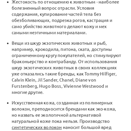
Жестокость по отношению к животным - наиболее
болезненный вопрос отрасли. Условия
содержания, купирование частей тела без
обезболивающих, подрезка рогов, кастрация и
само убийство животного делают кожу и мех
самыми неэтичными материалами.
Вещи из шкур экзотических животных и рыб,
например, крокодила, питона, ската, доступны
ограниченному кругу покупателей, но стимулируют
браконьерство и контрабанду. От использования
шкур экзотических животных в своих коллекциях
уже отказались такие бренды, как Tommy Hilfiger,
Calvin Klein, Jil Sander, Chanel, Diane von
Furstenberg, Hugo Boss, Vivienne Westwood и
многие другие.
Искусственная кожа, созданная из полимерных
волокон, преподносится брендами как эко-кожа,
но назвать ее экологичной альтернативой
натуральной коже пока нельзя. Производство
синтетических волокон
наносит большой вред