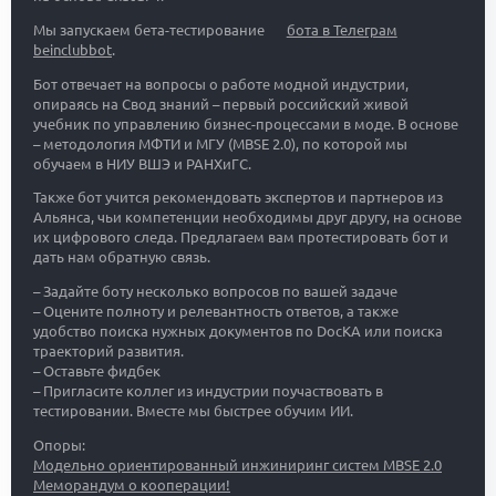
Мы запускаем бета-тестирование
бота в Телеграм
beinclubbot
.
Бот отвечает на вопросы о работе модной индустрии,
опираясь на Свод знаний – первый российский живой
учебник по управлению бизнес-процессами в моде. В основе
– методология МФТИ и МГУ (MBSE 2.0), по которой мы
обучаем в НИУ ВШЭ и РАНХиГС.
Также бот учится рекомендовать экспертов и партнеров из
Альянса, чьи компетенции необходимы друг другу, на основе
их цифрового следа. Предлагаем вам протестировать бот и
дать нам обратную связь.
– Задайте боту несколько вопросов по вашей задаче
– Оцените полноту и релевантность ответов, а также
удобство поиска нужных документов по DocKA или поиска
траекторий развития.
– Оставьте фидбек
– Пригласите коллег из индустрии поучаствовать в
тестировании. Вместе мы быстрее обучим ИИ.
Опоры:
Модельно ориентированный инжиниринг систем MBSE 2.0
Меморандум о кооперации!