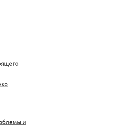
орящего
нко
роблемы и