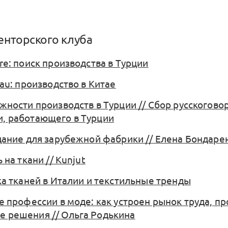
енторского клуба
re: поиск производства в Турции
tau: производство в Китае
ожности производств в Турции // Сбор русскогов
, работающего в Турции
адание для зарубежной фабрики // Елена Бондаре
ь на ткани // Kunjut
пка тканей в Италии и текстильные тренды
ые профессии в моде: как устроен рынок труда, п
 решения // Ольга Родькина