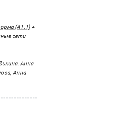
рма (А1.1)
+
нные сети
дькина, Анна
нова, Анна