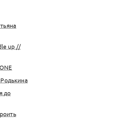
атьяна
e up //
EONE
а Родькина
я до
троить