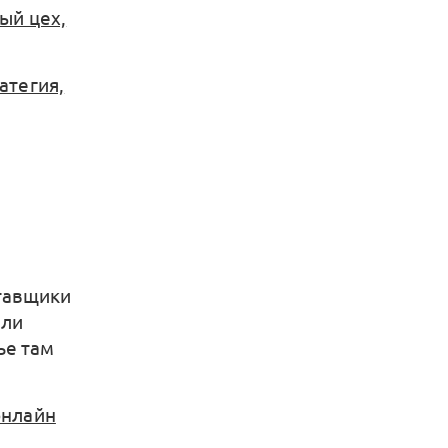
ый цех,
атегия,
тавщики
ели
ье там
онлайн