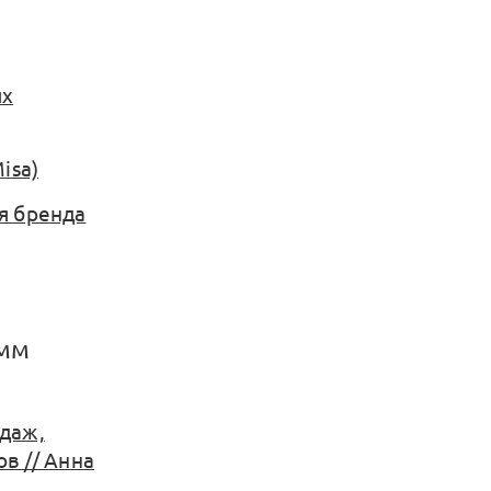
их
isa)
ия бренда
амм
одаж,
в // Анна