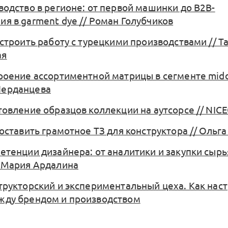
зводство в регионе: от первой машинки до B2B-
ия в garment dye // Роман Голубчиков
астроить работу с турецкими производствами // Т
ая
троение ассортиментной матрицы в сегменте middl
Черданцева
отовление образцов коллекции на аутсорсе // NIC
составить грамотное ТЗ для конструктора // Ольг
петенции дизайнера: от аналитики и закупки сырь
/ Мария Ардалина
структорский и экспериментальный цеха. Как нас
жду брендом и производством