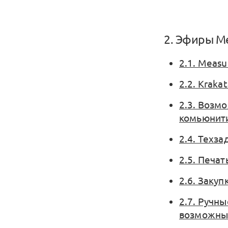
2. Эфиры М
2.1. Measu
2.2. Kraka
2.3. Возм
комьюнити
2.4. Техз
2.5. Печат
2.6. Заку
2.7. Ручн
возможные