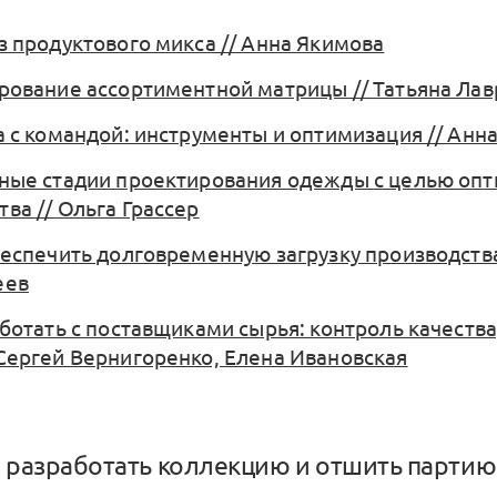
из продуктового микса // Анна Якимова
ирование ассортиментной матрицы // Татьяна Ла
та с командой: инструменты и оптимизация // Анн
вные стадии проектирования одежды с целью оп
ва // Ольга Грассер
беспечить долговременную загрузку производства
еев
аботать с поставщиками сырья: контроль качества
 Сергей Вернигоренко, Елена Ивановская
 разработать коллекцию и отшить партию