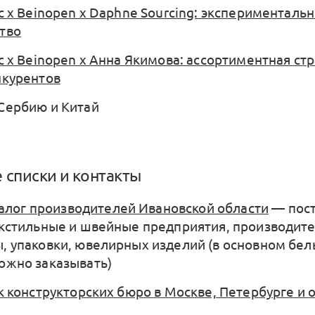
с x Beinopen x Daphne Sourcing: экспериментальн
тво
с x Beinopen x Анна Якимова: ассортиментная стр
нкурентов
Сербию и Китай
 списки и контакты
талог производителей Ивановской области
— пос
екстильные и швейные предприятия, производит
, упаковки, ювелирных изделий (в основном бел
ожно заказывать)
ок конструкторских бюро в Москве, Петербурге и 