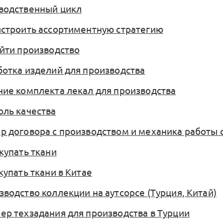
зводственный цикл
выстроить ассортиментную стратегию
айти производство
аботка изделий для производства
ание комплекта лекал для производства
оль качества
ер договора с производством и механика работы 
окупать ткани
акупать ткани в Китае
зводство коллекции на аутсорсе (Турция, Китай)
мер техзадания для производства в Турции