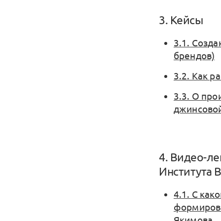
3. Кейсы
3.1. Созд
брендов)
3.2. Как р
3.3. О про
джинсовой
4. Видео-л
Института 
4.1. С как
формирова
Якимова