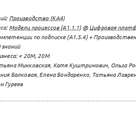
ий:
Производство (KA4)
са:
Модели процессов (А1.1.1)
@
Цифровая платфо
мпетенции по подписке (А1.5.4) + Производстве
 знаний
знеса: < 20М, 20М
тьяна Минковская, Катя Куштримович, Ольга Ро
ения Балковая, Елена Бондаренко, Татьяна Лавре
н Гуреев