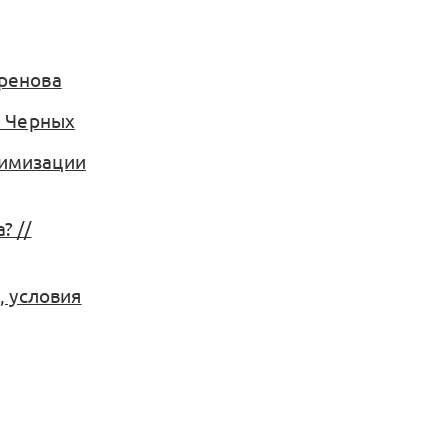
вренова
а Черных
тимизации
? //
, условия