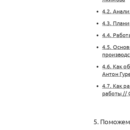
4.2. Анал
4.3. План
4.4. Рабо
4.5. Осно
производст
4.6. Как о
Антон Гур
4.7. Как р
работы //
5. Поможем