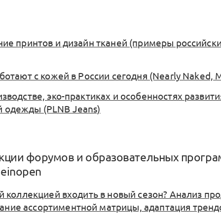
ание принтов и дизайн тканей (примеры российск
аботают с кожей в России сегодня (Nearly Naked, M
изводстве, эко-практиках и особенностях развит
 одежды (PLNB Jeans)
екции форумов и образовательных прогр
Beinopen
ой коллекцией входить в новый сезон? Анализ пр
ние ассортиментной матрицы, адаптация трендо