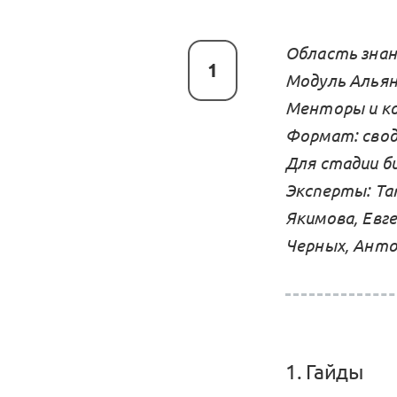
Область знан
1
Модуль Альян
Менторы и ко
Формат: свод
Для стадии би
Эксперты: Та
Якимова, Евг
Черных, Анто
1. Гайды