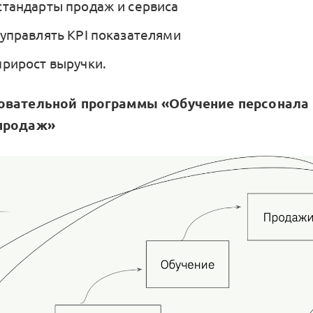
стандарты продаж и сервиса
 управлять KPI показателями
прирост выручки.
овательной программы «Обучение персонала 
продаж»