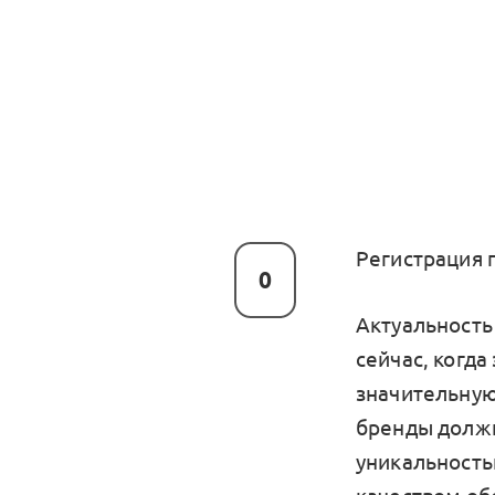
Регистрация 
0
Актуальность
сейчас, когд
значительную
бренды должн
уникальность