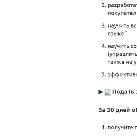
разработа
покупател
научить в
языке”
научить с
(управлять
также на 
эффективн
▶
Подать 
За 30 дней о
получите 