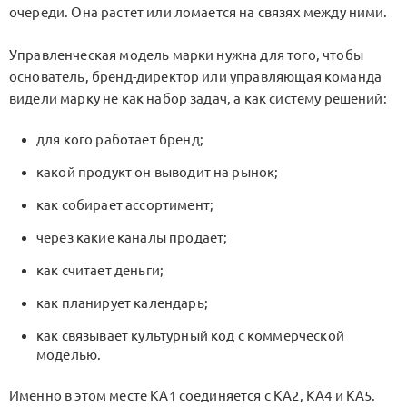
очереди. Она растет или ломается на связях между ними.
Управленческая модель марки нужна для того, чтобы
основатель, бренд-директор или управляющая команда
видели марку не как набор задач, а как систему решений:
для кого работает бренд;
какой продукт он выводит на рынок;
как собирает ассортимент;
через какие каналы продает;
как считает деньги;
как планирует календарь;
как связывает культурный код с коммерческой
моделью.
Именно в этом месте
KA1
соединяется с
KA2
,
KA4
и
KA5
.