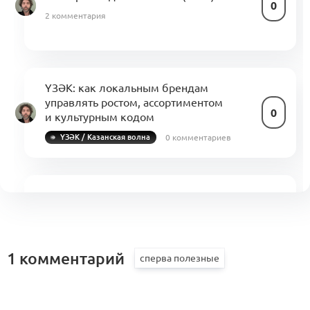
0
2 комментария
ҮЗӘК: как локальным брендам
управлять ростом, ассортиментом
0
и культурным кодом
0 комментариев
ҮЗӘК / Казанская волна
Материальный и нематериальный
продукт бренда (KA2.0.1)
0
0 комментариев
1 комментарий
TRxTR: Saqa Omuk x Надежда Сачек —