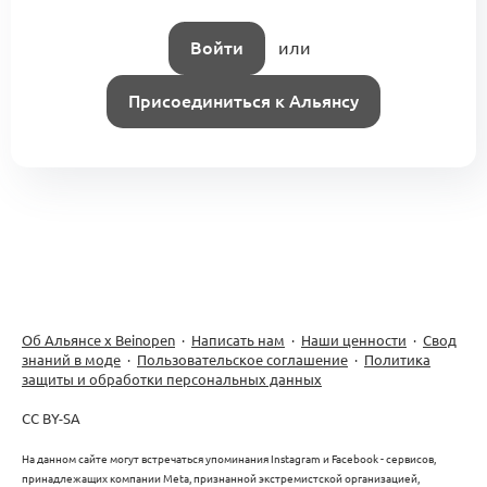
Войти
или
Присоединиться к Альянсу
Об Альянсе х Beinopen
·
Написать нам
·
Наши ценности
·
Свод
знаний в моде
·
Пользовательское соглашение
·
Политика
защиты и обработки персональных данных
CC BY-SA
На данном сайте могут встречаться упоминания Instagram и Facebook - сервисов,
принадлежащих компании Meta, признанной экстремистской организацией,