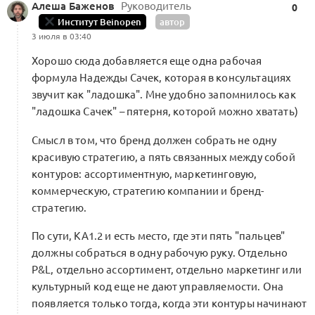
аналитика, ассортимент и сборка пяти
Алеша Баженов
Руководитель
0
стратегий
0
Институт Beinopen
автор
3 июля в 03:40
AI-оптимизация / Индустриальный ИИ
0 комментариев
Хорошо сюда добавляется еще одна рабочая
формула Надежды Сачек, которая в консультациях
звучит как "ладошка". Мне удобно запомнилось как
"ладошка Сачек" – пятерня, которой можно хватать)
Смысл в том, что бренд должен собрать не одну
красивую стратегию, а пять связанных между собой
контуров: ассортиментную, маркетинговую,
коммерческую, стратегию компании и бренд-
стратегию.
По сути, KA1.2 и есть место, где эти пять "пальцев"
должны собраться в одну рабочую руку. Отдельно
P&L, отдельно ассортимент, отдельно маркетинг или
культурный код еще не дают управляемости. Она
появляется только тогда, когда эти контуры начинают