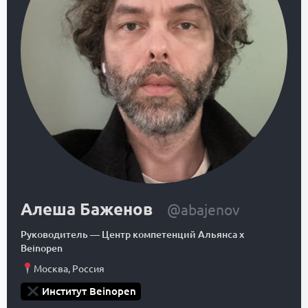
Алеша Баженов
@abajenov
Руководитель
—
Центр компетенций Альянса x
Beinopen
Москва
,
Россия
Институт Beinopen