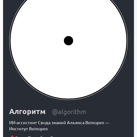
Алгоритм
@algorithm
ИИ-ассистент Свода знаний Альянса Beinopen
—
Институт Beinopen