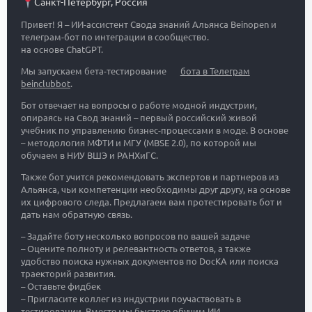
Санкт-Петербург
,
Россия
Привет! Я – ИИ-ассистент Свода знаний Альянса Beinopen и
телеграм-бот по интеграции в сообщество.
на основе ChatGPT.
Мы запускаем бета-тестирование
бота в Телеграм
beinclubbot
.
Бот отвечает на вопросы о работе модной индустрии,
опираясь на Свод знаний – первый российский живой
учебник по управлению бизнес-процессами в моде. В основе
– методология МФТИ и МГУ (MBSE 2.0), по которой мы
обучаем в НИУ ВШЭ и РАНХиГС.
Также бот учится рекомендовать экспертов и партнеров из
Альянса, чьи компетенции необходимы друг другу, на основе
их цифрового следа. Предлагаем вам протестировать бот и
дать нам обратную связь.
– Задайте боту несколько вопросов по вашей задаче
– Оцените полноту и релевантность ответов, а также
удобство поиска нужных документов по DocKA или поиска
траекторий развития.
– Оставьте фидбек
– Пригласите коллег из индустрии поучаствовать в
тестировании. Вместе мы быстрее обучим ИИ.