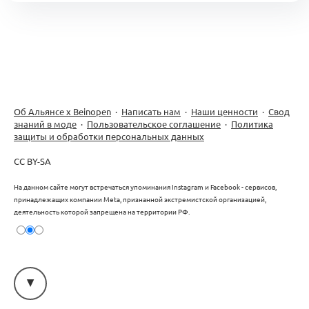
Об Альянсе х Beinopen
·
Написать нам
·
Наши ценности
·
Свод
знаний в моде
·
Пользовательское соглашение
·
Политика
защиты и обработки персональных данных
CC BY-SA
На данном сайте могут встречаться упоминания Instagram и Facebook - сервисов,
принадлежащих компании Meta, признанной экстремистской организацией,
деятельность которой запрещена на территории РФ.