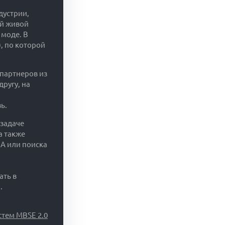
дустрии,
ий живой
 моде. В
, по которой
 партнеров из
ругу, на
ь.
 задаче
а также
A или поиска
ать в
.
тем MBSE 2.0