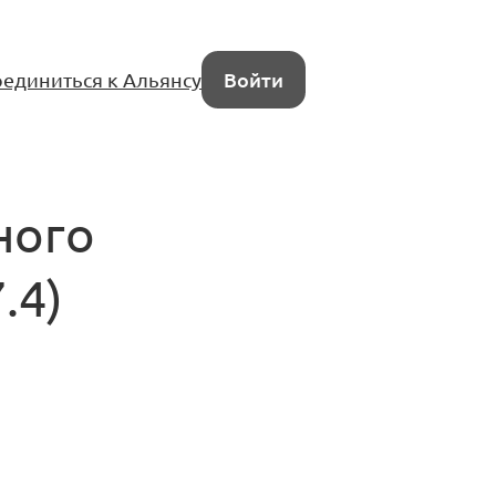
единиться к Альянсу
Войти
ного
.4)