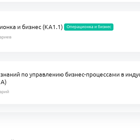
онка и бизнес (КА1.1)
Операционка и бизнес
ариев
 знаний по управлению бизнес-процессами в инду
KA)
арий