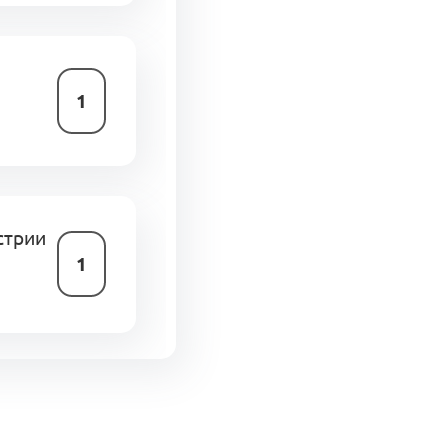
1
стрии
1