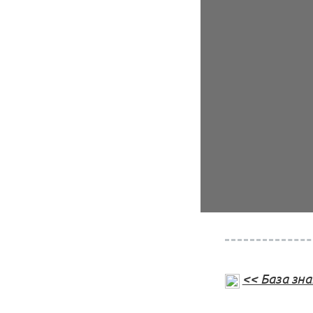
<< База зн