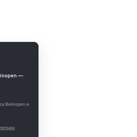
einopen
—
са Beinopen и
елеграм