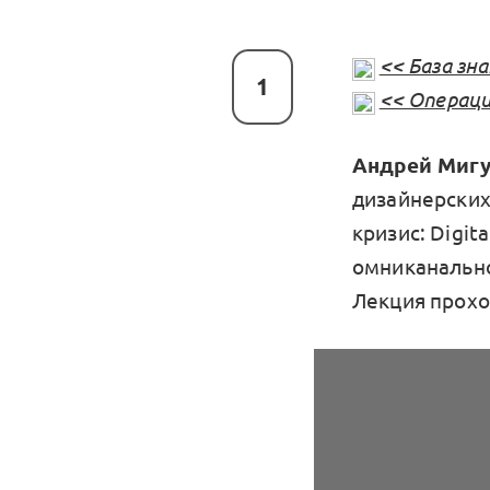
<< База зн
1
<< Операци
Андрей Миг
дизайнерских 
кризис: Digit
омниканально
Лекция прохо