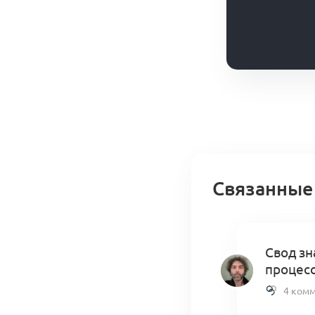
Связанные
Свод зн
процес
4 ком