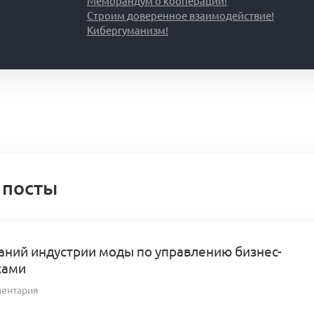
Меморандум о кооперации!
Строим доверенное взаимодействие!
Кибергуманизм!
 посты
аний индустрии моды по управлению бизнес-
сами
ментария