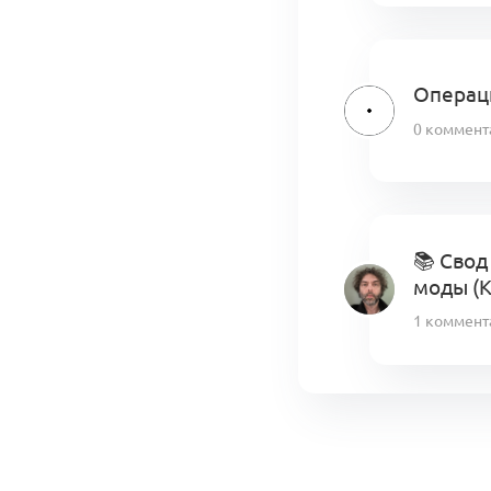
Операци
0 коммент
📚 Свод
моды (
1 коммент