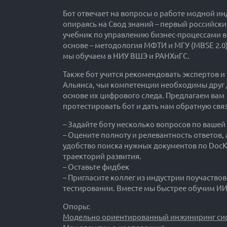
Бот отвечает на вопросы о работе модной ин
опираясь на Свод знаний – первый российск
учебник по управлению бизнес-процессами в
основе – методология МФТИ и МГУ (MBSE 2.0)
мы обучаем в НИУ ВШЭ и РАНХиГС.
Также бот учится рекомендовать экспертов и
Альянса, чьи компетенции необходимы друг д
основе их цифрового следа. Предлагаем вам
протестировать бот и дать нам обратную связ
– Задайте боту несколько вопросов по вашей
– Оцените полноту и релевантность ответов, 
удобство поиска нужных документов по DocK
траекторий развития.
– Оставьте фидбек
– Пригласите коллег из индустрии поучаствов
тестировании. Вместе мы быстрее обучим ИИ
Опоры:
Модельно ориентированный инжиниринг сис