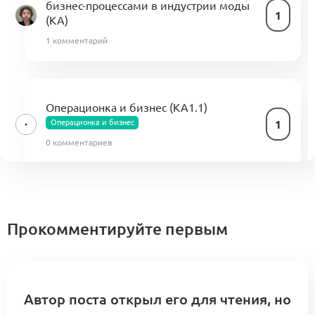
бизнес-процессами в индустрии моды
1
(KA)
1 комментарий
Операционка и бизнес (КА1.1)
Операционка и бизнес
1
0 комментариев
A1: Центр компетенций Альянса.
Кооперационные контуры и модульные
Прокомментируйте первым
0
сборки
5 комментариев
Меморандум о кооперации
Автор поста открыл его для чтения, но