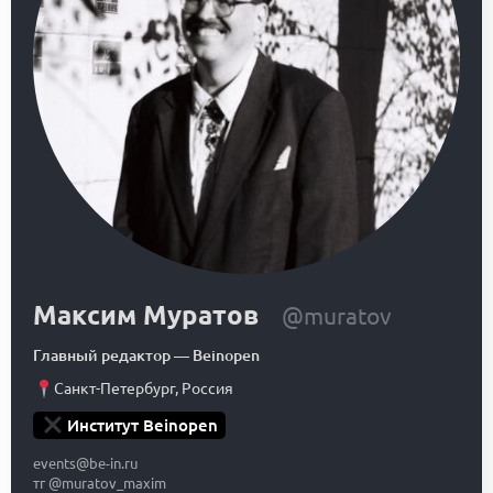
Максим Муратов
@muratov
Главный редактор
—
Beinopen
Санкт-Петербург
,
Россия
Институт Beinopen
events@be-in.ru
тг @muratov_maxim