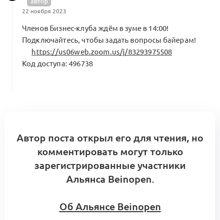
автор
2 комментария
22 ноября 2023
Членов Бизнес-клуба ждём в зуме в 14:00!
Подключайтесь, чтобы задать вопросы байерам!
https://us06web.zoom.us/j/83293975508
Лаборатория Альянса: Цифровой след
Код доступа: 496738
встречи 21 мая 2026
0
AI-оптимизация / Индустриальный ИИ
0 комментариев
A1: Центр компетенций Альянса.
Автор поста открыл его для чтения, но
Кооперационные контуры и модульные
комментировать могут только
0
сборки
зарегистрированные участники
5 комментариев
Меморандум о кооперации
Альянса Beinopen.
Об Альянсе Beinopen
Роли, ответственность и права решения