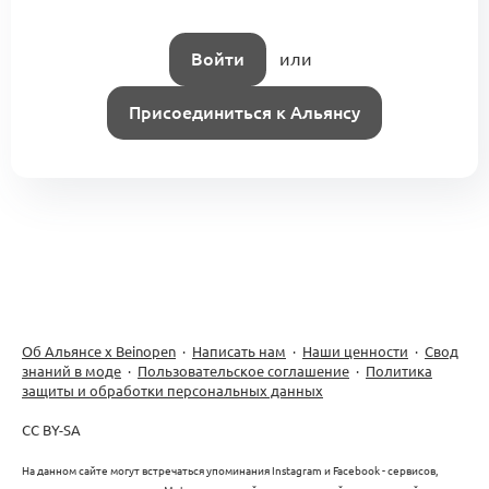
(KA5.1)
Ритейл и продажи
0
0 комментариев
Войти
или
Присоединиться к Альянсу
Об Альянсе х Beinopen
·
Написать нам
·
Наши ценности
·
Свод
знаний в моде
·
Пользовательское соглашение
·
Политика
защиты и обработки персональных данных
CC BY-SA
На данном сайте могут встречаться упоминания Instagram и Facebook - сервисов,