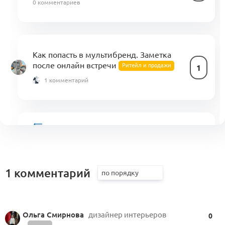
0 комментариев
Как попасть в мультибренд. Заметка
после онлайн встречи
Ритейл и продажи
1
1 комментарий
Свод знаний по управлению
бизнес-процессами в индустрии моды
1
(KA)
1 комментарий
1 комментарий
Ольга Смирнова
дизайнер интерьеров
Паспорт Свода знаний KA (KA-P)
0
0