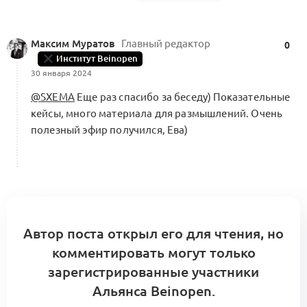
Максим Муратов
Главный редактор
Маркетинг (KA3.1)
0
Брендинг и маркетинг
0
Институт Beinopen
0 комментариев
30 января 2024
@SXEMA
Еще раз спасибо за беседу) Показательные
кейсы, много материала для размышлений. Очень
полезный эфир получился, Ева)
Автор поста открыл его для чтения, но
комментировать могут только
зарегистрированные участники
Альянса Beinopen.