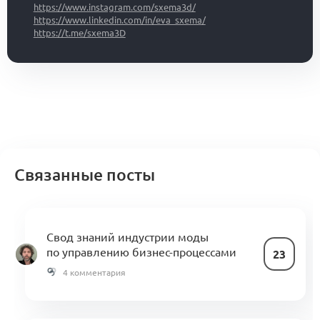
https://www.instagram.com/sxema3d/
https://www.linkedin.com/in/eva_sxema/
https://t.me/sxema3D
Связанные посты
Свод знаний индустрии моды
по управлению бизнес-процессами
23
4 комментария