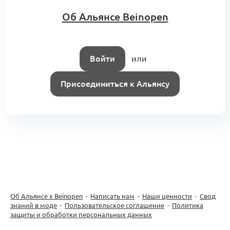
Об Альянсе Beinopen
Войти
или
Присоединиться к Альянсу
Об Альянсе х Beinopen
·
Написать нам
·
Наши ценности
·
Свод
знаний в моде
·
Пользовательское соглашение
·
Политика
защиты и обработки персональных данных