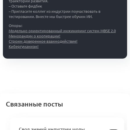
траекторий развития.
– Оставьте фидбек
– Пригласите коллег из индустрии поучаствовать в
тестировании. Вместе мы быстрее обучим ИИ.
Опоры:
Модельно ориентированный инжиниринг систем MBSE 2.0
Меморандум о кооперации!
Строим доверенное взаимодействие!
Кибергуманизм!
Связанные посты
Свод знаний индустрии моды