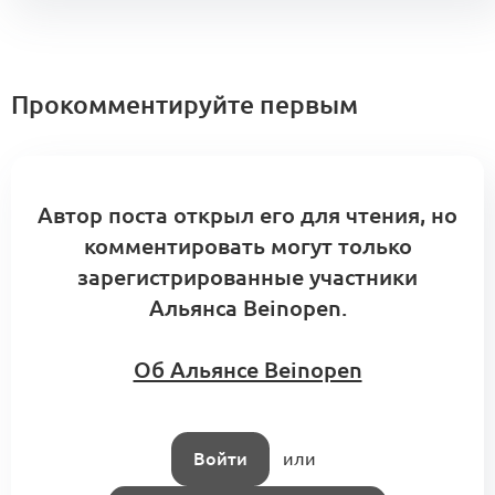
Технологии доверенного
взаимодействия
Посты месяца
4
4 комментария
Прокомментируйте первым
Диджитализация моды как
перспективный путь развития
Автор поста открыл его для чтения, но
3
Форум Beinopen 2022
комментировать могут только
0 комментариев
зарегистрированные участники
Альянса Beinopen.
ИИ и ведение бизнеса: экологичность,
Об Альянсе Beinopen
оптимизация и персонализация
3
Технологии и метавселенные
7 комментариев
Войти
или