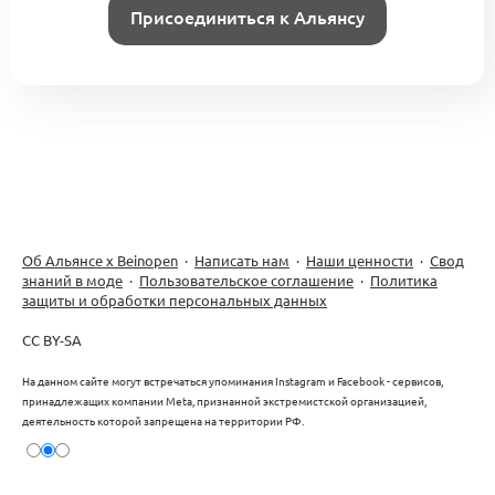
Присоединиться к Альянсу
Краткий гид по дополненной
реальности для fashion-индустрии
2
0 комментариев
Менторский клуб. Вопросы о fashion
tech: кому и зачем это надо?
1
Технологии и метавселенные
Об Альянсе х Beinopen
·
Написать нам
·
Наши ценности
·
Свод
1 комментарий
знаний в моде
·
Пользовательское соглашение
·
Политика
защиты и обработки персональных данных
CC BY-SA
Внедрение 3D-моделирования для
На данном сайте могут встречаться упоминания Instagram и Facebook - сервисов,
оптимизации производства // Мария
принадлежащих компании Meta, признанной экстремистской организацией,
1
Шевченко
деятельность которой запрещена на территории РФ.
1 комментарий