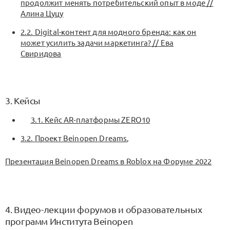
продолжит менять потребительский опыт в моде //
Алина Цуцу
2.2. Digital-контент для модного бренда: как он
может усилить задачи маркетинга? // Ева
Свиридова
3. Кейсы
3.1. Кейс AR-платформы ZERO10
3.2. Проект Beinopen Dreams
,
Презентация Beinopen Dreams в Roblox на Форуме 2022
4. Видео-лекции форумов и образовательных
программ Института Beinopen