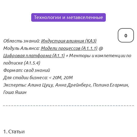
Технологии и метавселенные
0
Область знаний:
Индустрия влияния (KA3)
Модуль Альянса:
Модели процессов (А1.1.1)
@
Цифровая платформа (А1.1)
+ Менторы и компетенции по
подписке (А1.5.4)
Формат: свод знаний
Для стадии бизнеса: < 20М, 20М
Эксперты: Алина Цуцу, Анна Дрейнберг, Полина Егармин,
Гоша Яшин
1. Статьи