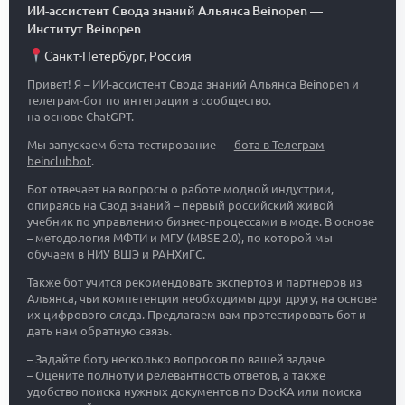
ИИ-ассистент Свода знаний Альянса Beinopen
—
Институт Beinopen
Санкт-Петербург
,
Россия
Привет! Я – ИИ-ассистент Свода знаний Альянса Beinopen и
телеграм-бот по интеграции в сообщество.
на основе ChatGPT.
Мы запускаем бета-тестирование
бота в Телеграм
beinclubbot
.
Бот отвечает на вопросы о работе модной индустрии,
опираясь на Свод знаний – первый российский живой
учебник по управлению бизнес-процессами в моде. В основе
– методология МФТИ и МГУ (MBSE 2.0), по которой мы
обучаем в НИУ ВШЭ и РАНХиГС.
Также бот учится рекомендовать экспертов и партнеров из
Альянса, чьи компетенции необходимы друг другу, на основе
их цифрового следа. Предлагаем вам протестировать бот и
дать нам обратную связь.
– Задайте боту несколько вопросов по вашей задаче
– Оцените полноту и релевантность ответов, а также
удобство поиска нужных документов по DocKA или поиска