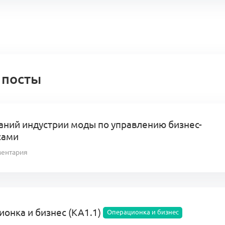
 посты
аний индустрии моды по управлению бизнес-
сами
ментария
онка и бизнес (КА1.1)
Операционка и бизнес