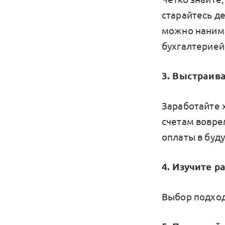
старайтесь д
можно нанима
бухгалтерией
3. Выстраив
Заработайте 
счетам вовре
оплаты в буд
4. Изучите 
Выбор подход