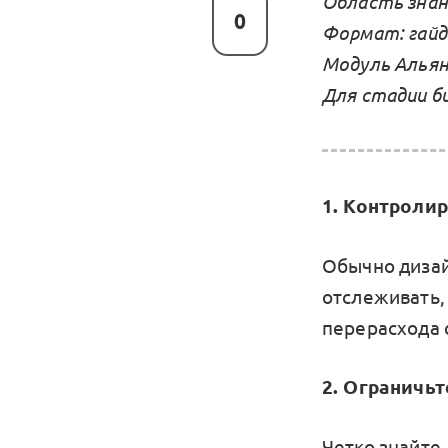
Область знан
0
Формат: гайд
Модуль Альян
Для стадии би
1. Контроли
Обычно дизай
отслеживать,
перерасхода 
2. Ограничь
Четко знайте,