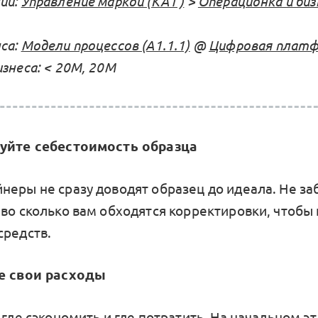
ий:
Управление маркой (KA1 )
>
Операционка и биз
са:
Модели процессов (А1.1.1)
@
Цифровая платфо
знеса: < 20М, 20М
руйте себестоимость образца
неры не сразу доводят образец до идеала. Не з
 во сколько вам обходятся корректировки, чтобы
средств.
те свои расходы
 где сэкономить и где потратить. На начальном э