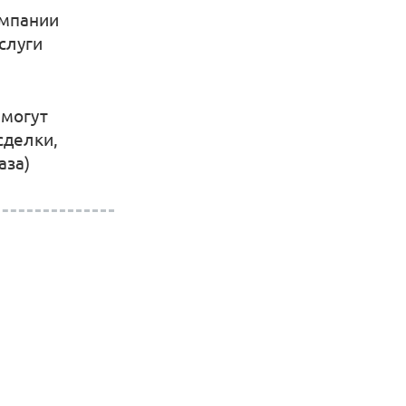
омпании
услуги
 могут
сделки,
аза)