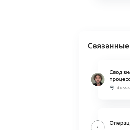
Связанные
Свод зн
процес
4 ком
Операци