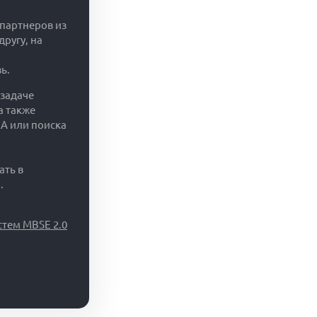
 партнеров из
ругу, на
ь.
 задаче
а также
A или поиска
ать в
.
тем MBSE 2.0