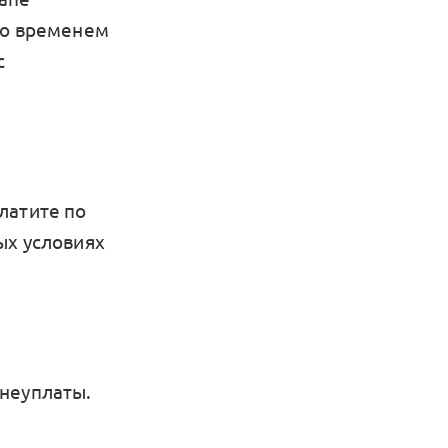
Со временем
с
латите по
ых условиях
 неуплаты.