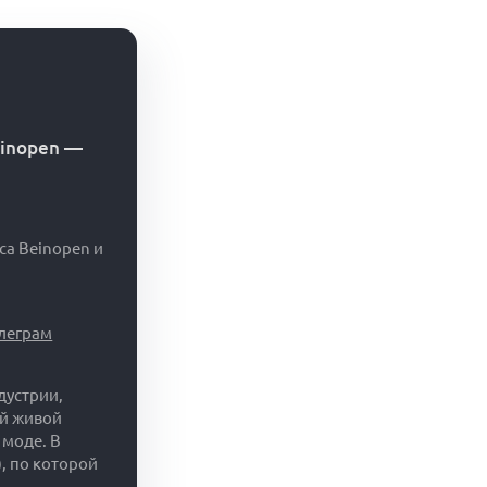
einopen
—
са Beinopen и
елеграм
дустрии,
ий живой
 моде. В
, по которой