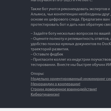
Также бот учится рекомендовать экспертов и
Альянса, чьи компетенции необходимы друг д
основе их цифрового следа. Предлагаем вам
протестировать бот и дать нам обратную связ
– Задайте боту несколько вопросов по вашей
– Оцените полноту и релевантность ответов, 
удобство поиска нужных документов по DocK
траекторий развития.
– Оставьте фидбек
– Пригласите коллег из индустрии поучаствов
тестировании. Вместе мы быстрее обучим ИИ
Опоры:
Модельно ориентированный инжиниринг сис
Меморандум о кооперации!
Строим доверенное взаимодействие!
Кибергуманизм!