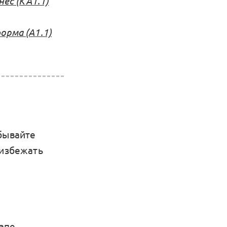
нес (КА1.1)
рма (А1.1)
абывайте
 избежать
тапе