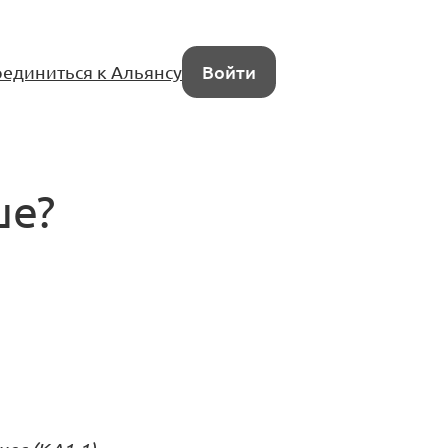
единиться к Альянсу
Войти
ше?