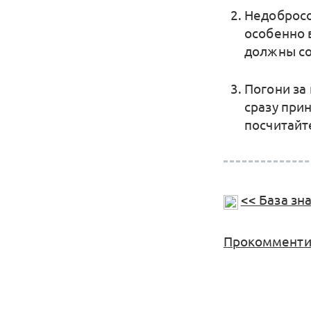
Недобросо
особенно в
должны со
Погони за
сразу при
посчитайт
<< База зн
Прокомментир