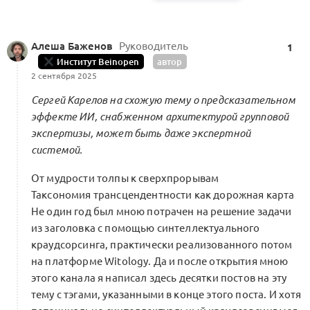
0 комментариев
Алеша Баженов
Руководитель
1
Институт Beinopen
автор
Моя беседа с доцентом МГУ Еленой
2 сентября 2025
Тищенко о компетенциях
и корректировке роли бизнес-клуба
Сергей Карелов на схожую тему о предсказательном
0
Альянса по отношению к системе
эффекте ИИ, снабженном архитектурой групповой
экспертизы, может быть даже экспертной
3 комментария
Меморандум о кооперации
системой.
От мудрости толпы к сверхпрорывам
Таксономия трансцендентности как дорожная карта
Бизнес-клуб Beinopen: выводим
Не один год был мною потрачен на решение задачи
на сделки в индустрии моды
0
из заголовка с помощью синтеллектуального
3 комментария
краудсорсинга, практически реализованного потом
на платформе Witology. Да и после открытия мною
этого канала я написал здесь десятки постов на эту
тему с тэгами, указанными в конце этого поста. И хотя
Раз в неделю вопреки дикой суете мне