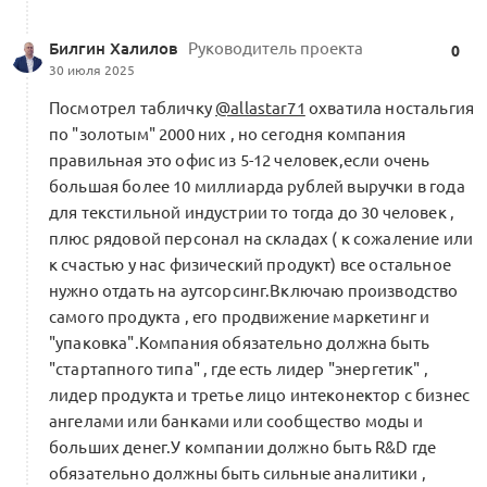
Билгин Халилов
Руководитель проекта
0
30 июля 2025
Посмотрел табличку
@allastar71
охватила ностальгия
по "золотым" 2000 них , но сегодня компания
правильная это офис из 5-12 человек,если очень
большая более 10 миллиарда рублей выручки в года
для текстильной индустрии то тогда до 30 человек ,
плюс рядовой персонал на складах ( к сожаление или
к счастью у нас физический продукт) все остальное
нужно отдать на аутсорсинг.Включаю производство
самого продукта , его продвижение маркетинг и
"упаковка".Компания обязательно должна быть
"стартапного типа" , где есть лидер "энергетик" ,
лидер продукта и третье лицо интеконектор с бизнес
ангелами или банками или сообщество моды и
больших денег.У компании должно быть R&D где
обязательно должны быть сильные аналитики ,