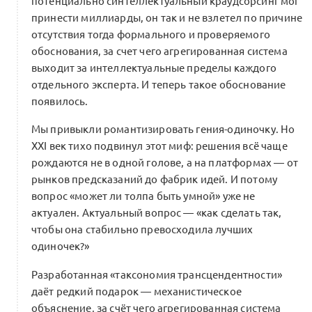
потенциально синтеллектуальный краудсорсинг мог
удается ощутить, что мы делаем что-то
0
великое
принести миллиарды, он так и не взлетел по причине
отсутствия тогда формального и проверяемого
0 комментариев
обоснования, за счет чего агрегированная система
выходит за интеллектуальные пределы каждого
отдельного эксперта. И теперь такое обоснование
появилось.
Мы привыкли романтизировать гения-одиночку. Но
XXI век тихо подвинул этот миф: решения всё чаще
рождаются не в одной голове, а на платформах — от
рынков предсказаний до фабрик идей. И потому
вопрос «может ли толпа быть умной» уже не
актуален. Актуальный вопрос — «как сделать так,
чтобы она стабильно превосходила лучших
одиночек?»
Разработанная «таксономия трансцендентности»
даёт редкий подарок — механистическое
объяснение, за счёт чего агрегированная система