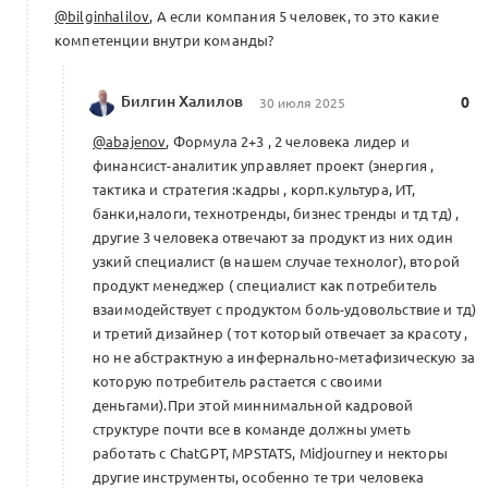
@bilginhalilov
, А если компания 5 человек, то это какие
компетенции внутри команды?
Билгин Халилов
0
30 июля 2025
@abajenov
, Формула 2+3 , 2 человека лидер и
финансист-аналитик управляет проект (энергия ,
тактика и стратегия :кадры , корп.культура, ИТ,
банки,налоги, технотренды, бизнес тренды и тд тд) ,
другие 3 человека отвечают за продукт из них один
узкий специалист (в нашем случае технолог), второй
продукт менеджер ( специалист как потребитель
взаимодействует с продуктом боль-удовольствие и тд)
и третий дизайнер ( тот который отвечает за красоту ,
но не абстрактную а инфернально-метафизическую за
которую потребитель растается с своими
деньгами).При этой миннимальной кадровой
структуре почти все в команде должны уметь
работать с ChatGPT, MPSTATS, Midjourney и некторы
другие инструменты, особенно те три человека