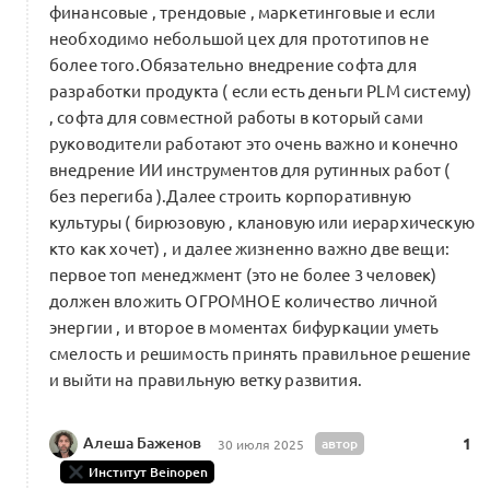
финансовые , трендовые , маркетинговые и если
необходимо небольшой цех для прототипов не
более того.Обязательно внедрение софта для
разработки продукта ( если есть деньги PLM систему)
, софта для совместной работы в который сами
руководители работают это очень важно и конечно
внедрение ИИ инструментов для рутинных работ (
без перегиба ).Далее строить корпоративную
культуры ( бирюзовую , клановую или иерархическую
кто как хочет) , и далее жизненно важно две вещи:
первое топ менеджмент (это не более 3 человек)
должен вложить ОГРОМНОЕ количество личной
энергии , и второе в моментах бифуркации уметь
смелость и решимость принять правильное решение
и выйти на правильную ветку развития.
Алеша Баженов
автор
1
30 июля 2025
Институт Beinopen