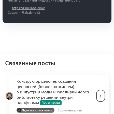
Институт развития индустрии моды Beinopen.
https://t.me/abajenov
Соцсети @abajenov2
Связанные посты
Конструктор цепочек создания
ценностей (бизнес-экосистем)
в индустрии моды и ювелирки через
1
библиотеку решений внутри
платформы
Посты месяца
0 комментариев
Якутская новая волна