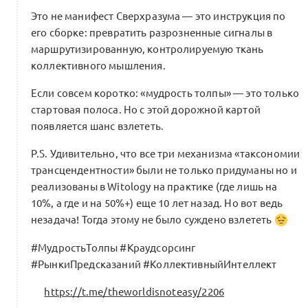
Это не манифест Сверхразума — это инструкция по
его сборке: превратить разрозненные сигналы в
маршрутизированную, контролируемую ткань
коллективного мышления.
Если совсем коротко: «мудрость толпы» — это только
стартовая полоса. Но с этой дорожной картой
появляется шанс взлететь.
P.S. Удивительно, что все три механизма «таксономии
трансцендентности» были не только придуманы но и
реализованы в Witology на практике (где лишь на
10%, а где и на 50%+) еще 10 лет назад. Но вот ведь
незадача! Тогда этому не было суждено взлететь
#МудростьТолпы #Краудсорсинг
#РынкиПредсказаний #КоллективныйИнтеллект
https://t.me/theworldisnoteasy/2206