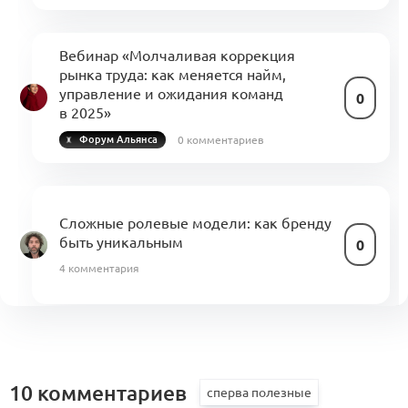
Вебинар «Молчаливая коррекция
рынка труда: как меняется найм,
управление и ожидания команд
0
в 2025»
0 комментариев
Форум Альянса
Сложные ролевые модели: как бренду
быть уникальным
0
4 комментария
О принципе построения матрицы
компетенций для Якутской новой
волны и композитных системах
10 комментариев
0
Посты месяца