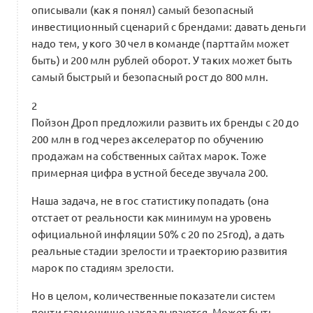
описывали (как я понял) самый безопасный
инвестиционный сценарий с брендами: давать деньги
надо тем, у кого 30 чел в команде (парттайм может
быть) и 200 млн рублей оборот. У таких может быть
самый быстрый и безопасный рост до 800 млн.
2
Пойзон Дроп предложили развить их бренды с 20 до
200 млн в год через акселератор по обучению
продажам на собственных сайтах марок. Тоже
примерная цифра в устной беседе звучала 200.
Наша задача, не в гос статистику попадать (она
отстает от реальности как минимум на уровень
официальной инфляции 50% с 20 по 25год), а дать
реальные стадии зрелости и траекторию развития
марок по стадиям зрелости.
Но в целом, количественные показатели систем
почти гармонично накладываются. Может быть